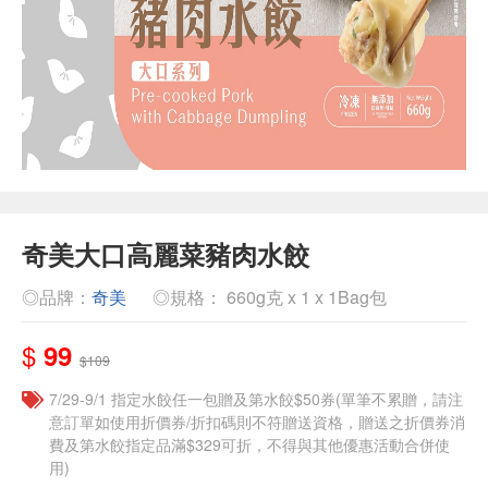
奇美大口高麗菜豬肉水餃
◎品牌：
奇美
◎規格： 660g克 x 1 x 1Bag包
$
99
$109
7/29-9/1 指定水餃任一包贈及第水餃$50券(單筆不累贈，請注
意訂單如使用折價券/折扣碼則不符贈送資格，贈送之折價券消
費及第水餃指定品滿$329可折，不得與其他優惠活動合併使
用)