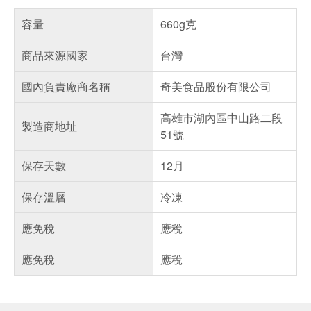
容量
660g克
商品來源國家
台灣
國內負責廠商名稱
奇美食品股份有限公司
高雄市湖內區中山路二段
製造商地址
51號
保存天數
12月
保存溫層
冷凍
應免稅
應稅
應免稅
應稅
偏遠地區配送
詐騙網頁！請小心！