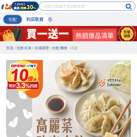
宅配
到店取貨
首頁
/ 生鮮冷凍
/ 冷凍調理
/ 水餃 麵食
/ 水餃