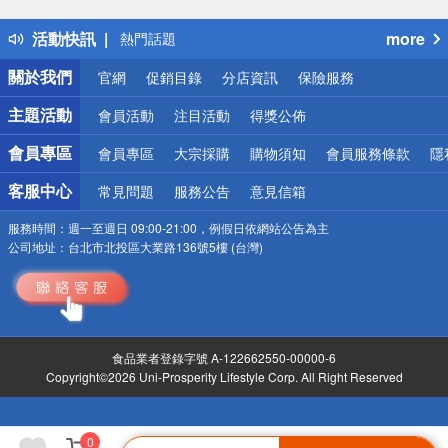
得獎公告
活動快訊
more
熱門話題
銀行優惠
關於我們
官網
促銷目錄
分店資訊
保險服務
偏遠地區配送
詐騙網頁！請小心！
主題活動
會員活動
注目活動
得獎公佈
會員專區
會員專區
大宗採購
購物須知
會員服務條款
隱
客服中心
常見問題
服務公告
意見信箱
服務時間：
週一至週日 09:00-21:00，例假日依網站公告為主
公司地址：
台北市北投區大業路136號5樓 (台灣)
食品業者登錄字號 A-122662550-00000-6
Copyright©2026 Uni-Prosperity Lifestyle Corp. All Right Reserved
0