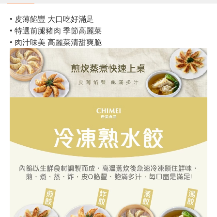
• 皮薄餡豐 大口吃好滿足
• 特選前腿豬肉 季節高麗菜
• 肉汁味美 高麗菜清甜爽脆