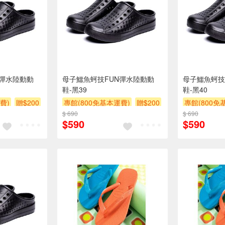
N彈水陸動動
母子鱷魚蚵技FUN彈水陸動動
母子鱷魚蚵技
鞋-黑39
鞋-黑40
費)
贈$200
專館(800免基本運費)
贈$200
專館(800免
$ 690
$ 690
$590
$590