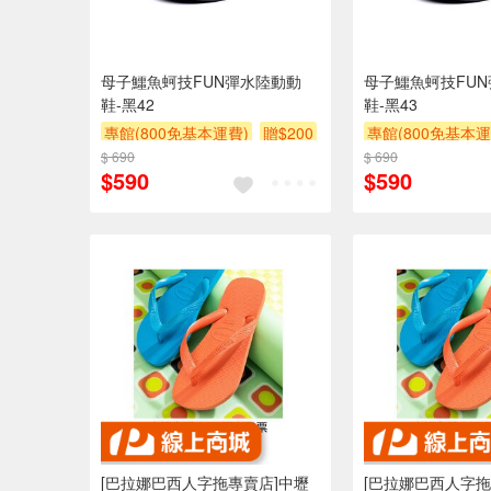
母子鱷魚蚵技FUN彈水陸動動
母子鱷魚蚵技FU
鞋-黑42
鞋-黑43
專館(800免基本運費)
贈$200
專館(800免基本運
$ 690
$ 690
$590
$590
[巴拉娜巴西人字拖專賣店]中壢
[巴拉娜巴西人字拖