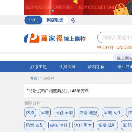
宅配
到店取貨
中元拜拜
UNIDES
海苔
巧克力
罐頭
線上商
好康主題
生鮮冷凍
飲料零食
米油沖
首頁
/ 相關搜尋
"防滑,涼鞋" 相關商品共
148
筆資料
相關分類
防滑
涼鞋
涼鞋 耐磨
防滑 地墊
涼鞋 女生
防
防滑 衣架
磁扣 涼鞋
涼鞋 男生
橡膠 涼鞋
筆 