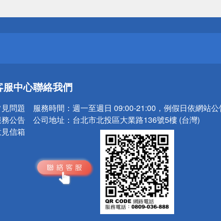
送
請小心！
送
客服中心
聯絡我們
請小心！
常見問題
服務時間：
週一至週日 09:00-21:00，例假日依網站
服務公告
公司地址：
台北市北投區大業路136號5樓 (台灣)
意見信箱