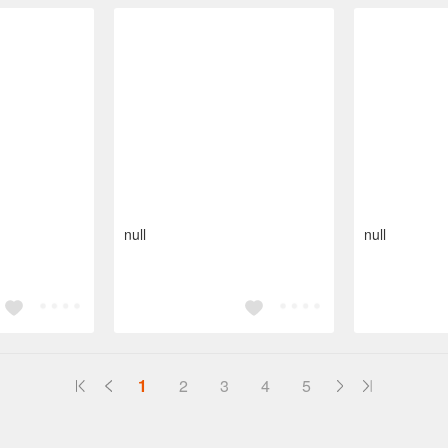
null
null
1
2
3
4
5