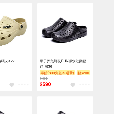
希鞋-米27
母子鱷魚蚵技FUN彈水陸動動
鞋-黑36
專館(800免基本運費)
贈$200
$ 690
$590