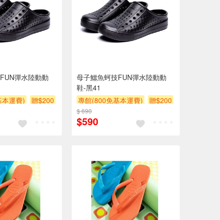
FUN彈水陸動動
母子鱷魚蚵技FUN彈水陸動動
鞋-黑41
基本運費)
贈$200
專館(800免基本運費)
贈$200
$ 690
$590