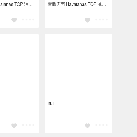
anas TOP 涼鞋
實體店面 Havaianas TOP 涼鞋
海邊夾腳拖/人字拖鞋
沙灘 海灘 海邊夾腳拖/人字拖鞋
色
水藍色 亮橘色
null