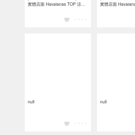
實體店面 Havaianas TOP 涼鞋
實體店面 Havaianas
沙灘 海灘 海邊夾腳拖/人字拖鞋
沙灘 海灘 海邊夾
水藍色 亮橘色
水藍色 亮橘色
null
null