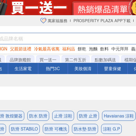
萬家福服務
PROSPERITY PLAZA APP下載
IGN
父親節送禮
冷氣最高省萬
福利品
餅乾
泡麵
飲料
中元拜拜
義
衛生紙
城
品牌旗艦館
買一送一
第二件五折
點數加碼送
檔期
泡
生活家電
熱門3C
美妝個清
嬰童保健
滑 敦煌樂器
防水 防滑
止滑 涼鞋
防滑 止滑
Havaianas 涼鞋
防滑
防滑 STABILO
防滑 可機洗
防水墊 防滑
涼鞋 G.P