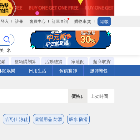
結帳
登入
註冊
會員中心
訂單查詢
購物車(0)
美
米
促銷
整箱購划算
活動總覽
家速配
超商取貨
休閒娛樂
日用生活
傢俱寢飾
服飾鞋包
價格↓
上架時間
哈瓦仕 涼鞋
露營用品 防滑
吸水 防滑