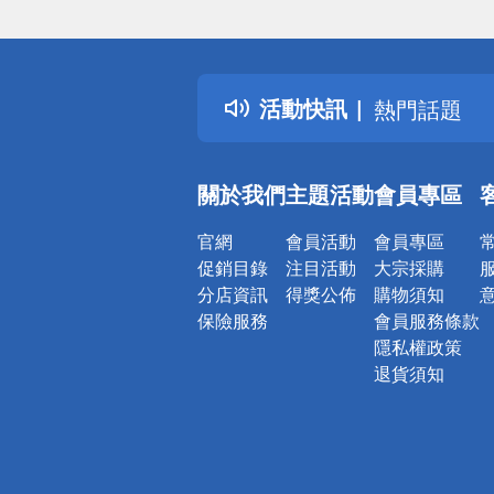
偏遠地區配
詐騙網頁！
得獎公告
活動快訊
熱門話題
銀行優惠
偏遠地區配
關於我們
主題活動
會員專區
詐騙網頁！
官網
會員活動
會員專區
促銷目錄
注目活動
大宗採購
分店資訊
得獎公佈
購物須知
保險服務
會員服務條款
隱私權政策
退貨須知