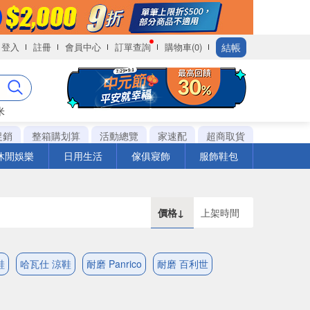
結帳
登入
註冊
會員中心
訂單查詢
購物車(0)
米
促銷
整箱購划算
活動總覽
家速配
超商取貨
休閒娛樂
日用生活
傢俱寢飾
服飾鞋包
價格↓
上架時間
鞋
哈瓦仕 涼鞋
耐磨 Panrico
耐磨 百利世