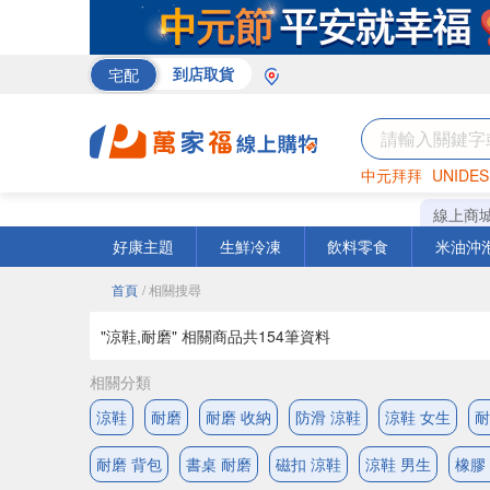
宅配
到店取貨
中元拜拜
UNIDES
巧克力
罐頭
咖啡
線上商
好康主題
生鮮冷凍
飲料零食
米油沖
首頁
/ 相關搜尋
"涼鞋,耐磨" 相關商品共
154
筆資料
相關分類
涼鞋
耐磨
耐磨 收納
防滑 涼鞋
涼鞋 女生
耐
耐磨 背包
書桌 耐磨
磁扣 涼鞋
涼鞋 男生
橡膠