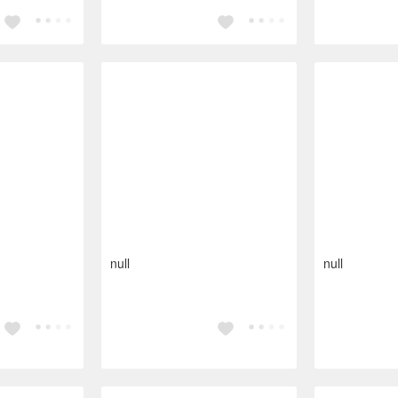
null
null