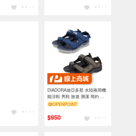
DIADORA迪亞多那 水陸兩用機
能涼鞋 男鞋 旅遊 溯溪 簡約 魔
鬼氈 柔軟 彈性 減震 耐磨 耐穿
贈OPENPOINT
防滑 藍 咖啡
$950