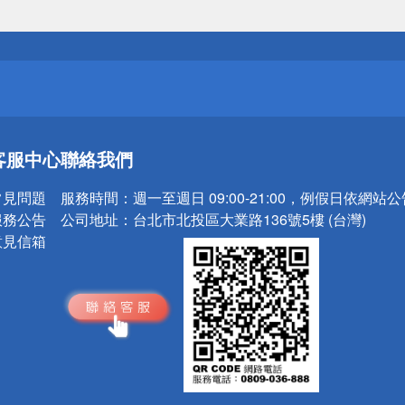
送
請小心！
送
客服中心
聯絡我們
請小心！
常見問題
服務時間：
週一至週日 09:00-21:00，例假日依網站
服務公告
公司地址：
台北市北投區大業路136號5樓 (台灣)
意見信箱