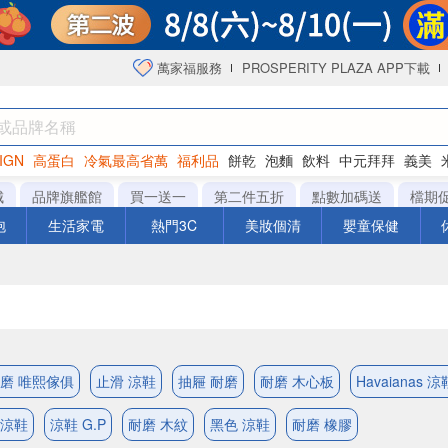
萬家福服務
PROSPERITY PLAZA APP下載
IGN
高蛋白
冷氣最高省萬
福利品
餅乾
泡麵
飲料
中元拜拜
義美
海苔
城
品牌旗艦館
買一送一
第二件五折
點數加碼送
檔期
泡
生活家電
熱門3C
美妝個清
嬰童保健
磨 唯熙傢俱
止滑 涼鞋
抽屜 耐磨
耐磨 木心板
Havaianas 涼
 涼鞋
涼鞋 G.P
耐磨 木紋
黑色 涼鞋
耐磨 橡膠