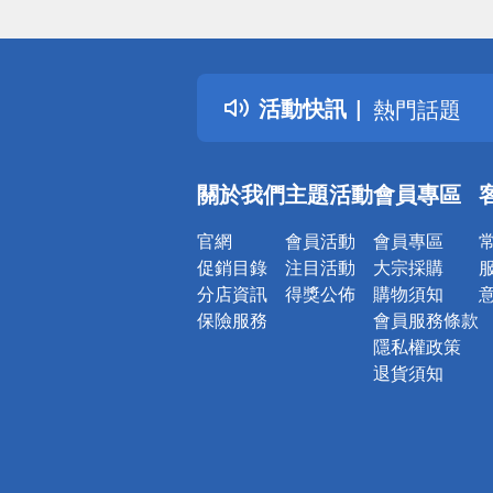
偏遠地區配
詐騙網頁！
得獎公告
活動快訊
熱門話題
銀行優惠
偏遠地區配
關於我們
主題活動
會員專區
詐騙網頁！
官網
會員活動
會員專區
促銷目錄
注目活動
大宗採購
分店資訊
得獎公佈
購物須知
保險服務
會員服務條款
隱私權政策
退貨須知