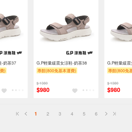
-奶茶37
G.P輕量緩震女涼鞋-奶茶38
G.P輕量緩震
費)
專館(800免基本運費)
專館(800免
滿額9折
贈$200
滿額9折
贈
$ 1380
$ 1380
$980
$980
1
2
3
4
5
6