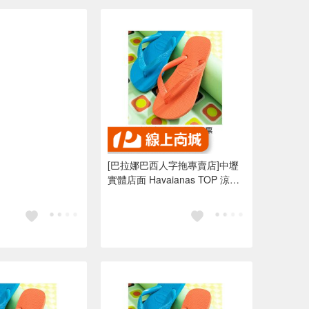
[巴拉娜巴西人字拖專賣店]中壢
實體店面 Havaianas TOP 涼鞋
沙灘 海灘 海邊夾腳拖/人字拖鞋
水藍色 亮橘色