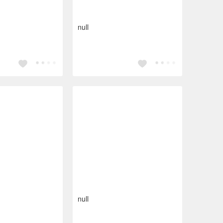
null
null