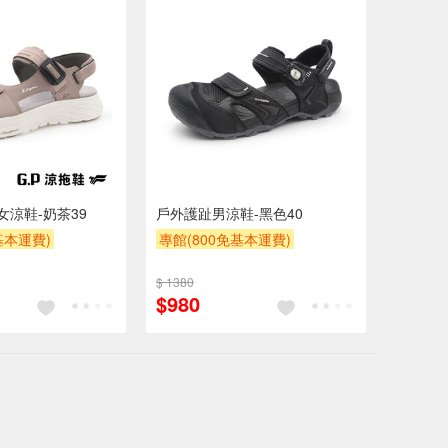
女涼鞋-奶茶39
戶外護趾男涼鞋-黑色40
基本運費)
專館(800免基本運費)
$200
滿額9折
贈$200
$ 1380
$980