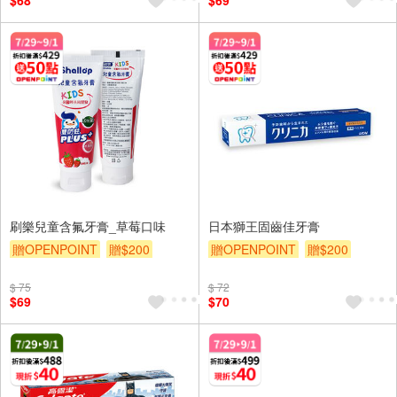
$68
$69
刷樂兒童含氟牙膏_草莓口味
日本獅王固齒佳牙膏
贈OPENPOINT
贈$200
贈OPENPOINT
贈$200
$ 75
$ 72
$69
$70