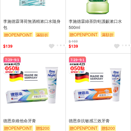
李施德霖薄荷無酒精漱口水隨身
李施德霖綠茶防蛀護齦漱口水
包
500ml
贈OPENPOINT
滿額折
贈OPENPOINT
滿額折
贈$200
贈$200
$ 169
$139
$139
德恩奈維他命牙膏
德恩奈抗敏感三效牙膏
贈OPENPOINT
贈$200
贈OPENPOINT
贈$200