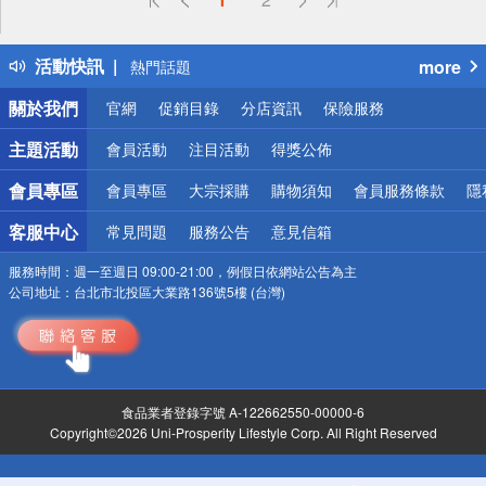
詐騙網頁！請小心！
得獎公告
活動快訊
more
熱門話題
銀行優惠
關於我們
官網
促銷目錄
分店資訊
保險服務
偏遠地區配送
詐騙網頁！請小心！
主題活動
會員活動
注目活動
得獎公佈
會員專區
會員專區
大宗採購
購物須知
會員服務條款
隱
客服中心
常見問題
服務公告
意見信箱
服務時間：
週一至週日 09:00-21:00，例假日依網站公告為主
公司地址：
台北市北投區大業路136號5樓 (台灣)
食品業者登錄字號 A-122662550-00000-6
Copyright©2026 Uni-Prosperity Lifestyle Corp. All Right Reserved