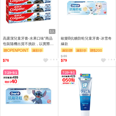
3入
高露潔兒童牙膏-水果口味*商品
歐樂B抗糖防蛀兒童牙膏-冰雪奇
包裝隨機出貨不挑款，以實際出
緣款
貨為準。
贈OPENPOINT
滿額折
滿額贈
滿額折
贈$200
贈$200
$ 89
$76
$79