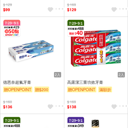
$ 129
$ 169
$99
$129
2入
2入
德恩奈超氟牙膏
高露潔三重功效牙膏
贈OPENPOINT
贈$200
贈OPENPOINT
滿額折
贈$200
$ 160
$ 169
$136
$138