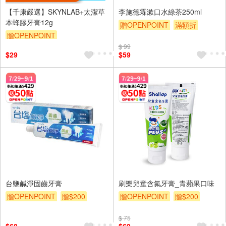
【千康嚴選】SKYNLAB+太潔草
李施德霖漱口水綠茶250ml
本蜂膠牙膏12g
贈OPENPOINT
滿額折
贈OPENPOINT
贈$200
$ 99
$29
$59
台鹽鹹淨固齒牙膏
刷樂兒童含氟牙膏_青蘋果口味
贈OPENPOINT
贈$200
贈OPENPOINT
贈$200
$ 75