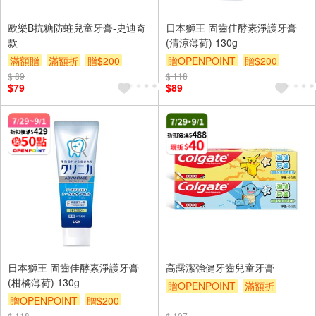
歐樂B抗糖防蛀兒童牙膏-史迪奇
日本獅王 固齒佳酵素淨護牙膏
款
(清涼薄荷) 130g
滿額贈
滿額折
贈$200
贈OPENPOINT
贈$200
$ 89
$ 118
$79
$89
日本獅王 固齒佳酵素淨護牙膏
高露潔強健牙齒兒童牙膏
(柑橘薄荷) 130g
贈OPENPOINT
滿額折
贈OPENPOINT
贈$200
贈$200
$ 118
$ 107