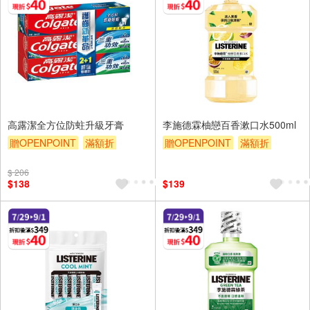
高露潔全方位防蛀升級牙膏
李施德霖柚戀百香漱口水500ml
贈OPENPOINT
滿額折
贈OPENPOINT
滿額折
贈$200
贈$200
$ 206
$138
$139