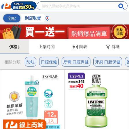
宅配
到店取貨
價格↓
上架時間
圖表
篩選
相關分類
防蛀
口腔保健
牙膏 口腔保健
牙刷 口腔保健