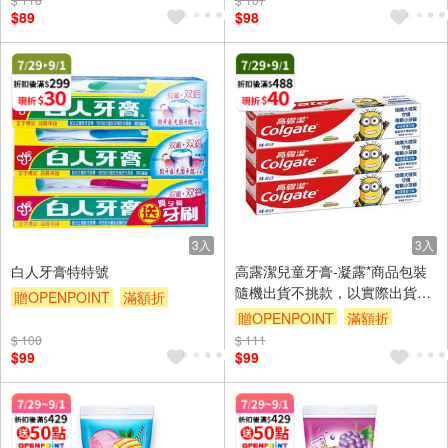
$89
$98
3入
3入
白人牙膏特特號
高露潔兒童牙膏-凝露*商品包裝
隨機出貨不挑款，以實際出貨為
贈OPENPOINT
滿額折
準。
贈OPENPOINT
滿額折
贈$200
$ 100
$ 111
贈$200
$99
$99