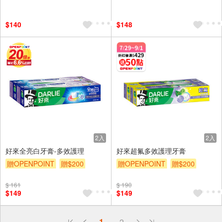
$140
$148
2入
2入
好來全亮白牙膏-多效護理
好來超氟多效護理牙膏
贈OPENPOINT
贈$200
贈OPENPOINT
贈$200
$ 161
$ 190
$149
$149
偏遠地區配送
1
2