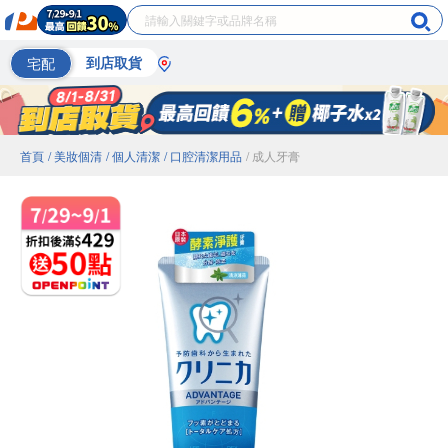
宅配
到店取貨
首頁
/ 美妝個清
/ 個人清潔
/ 口腔清潔用品
/ 成人牙膏