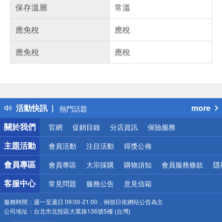
保存溫層
常溫
應免稅
應稅
應免稅
應稅
偏遠地區配送
詐騙網頁！請小心！
得獎公告
活動快訊
more
熱門話題
銀行優惠
關於我們
官網
促銷目錄
分店資訊
保險服務
偏遠地區配送
詐騙網頁！請小心！
主題活動
會員活動
注目活動
得獎公佈
會員專區
會員專區
大宗採購
購物須知
會員服務條款
隱
客服中心
常見問題
服務公告
意見信箱
服務時間：
週一至週日 09:00-21:00，例假日依網站公告為主
公司地址：
台北市北投區大業路136號5樓 (台灣)