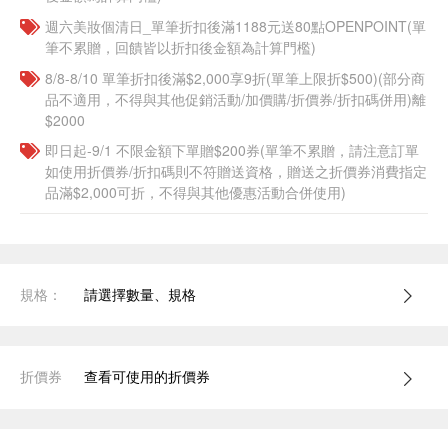
週六美妝個清日_單筆折扣後滿1188元送80點OPENPOINT(單
筆不累贈，回饋皆以折扣後金額為計算門檻)
8/8-8/10 單筆折扣後滿$2,000享9折(單筆上限折$500)(部分商
品不適用，不得與其他促銷活動/加價購/折價券/折扣碼併用)離
$2000
即日起-9/1 不限金額下單贈$200券(單筆不累贈，請注意訂單
如使用折價券/折扣碼則不符贈送資格，贈送之折價券消費指定
品滿$2,000可折，不得與其他優惠活動合併使用)
規格：
請選擇數量、規格
折價券
查看可使用的折價券