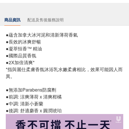
商品資訊
配送及售後服務說明
●蘊含加拿大冰河泥和清新薄荷香氣
●長效的冰爽舒暢
●凝萃恒香™ 精油
●國際品質香氛
●2X加倍清爽*
*指與麗仕柔膚香氛沐浴乳水嫩柔膚相比，效果可能因人而
異。
●無添加Parabens防腐劑
●前調: 涼爽薄荷 x 清爽柑橘
●中調: 清新小蒼蘭
●後調: 舒適麝香 x 圓潤琥珀