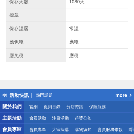
保存天數
1080天
標章
保存溫層
常溫
應免稅
應稅
應免稅
應稅
偏遠地區配送
詐騙網頁！請小心！
得獎公告
活動快訊
more
熱門話題
銀行優惠
關於我們
官網
促銷目錄
分店資訊
保險服務
偏遠地區配送
詐騙網頁！請小心！
主題活動
會員活動
注目活動
得獎公佈
會員專區
會員專區
大宗採購
購物須知
會員服務條款
隱