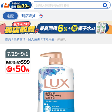
宅配
到店取貨
首頁
/ 美妝個清
/ 個人清潔
/ 沐浴用品
/ 沐浴乳