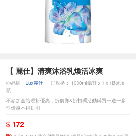
【 麗仕】清爽沐浴乳煥活冰爽
◎品牌：
Lux麗仕
◎規格： 1000ml毫升 x 1 x 1Bottle
瓶
不參加全站現折優惠，折價券&折扣碼活動與買一送一多
件優惠不得併用
$
172