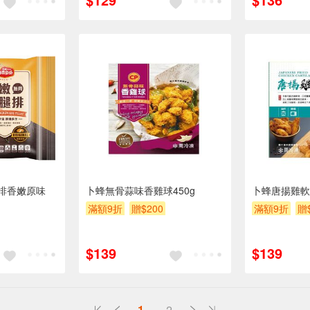
排香嫩原味
卜蜂無骨蒜味香雞球450g
卜蜂唐揚雞軟骨
滿額9折
贈$200
滿額9折
贈
$139
$139
1
2