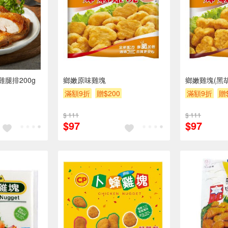
腿排200g
鄉嫩原味雞塊
鄉嫩雞塊(黑胡
滿額9折
贈$200
滿額9折
贈
$ 111
$ 111
$97
$97