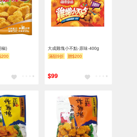
椒)
大成雞塊小不點-原味-400g
$200
滿額9折
贈$200
$99