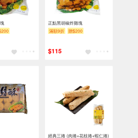
塊
正點黑胡椒炸雞塊
$200
滿額9折
贈$200
$115
經典三捲 (肉捲+花枝捲+蝦仁捲)