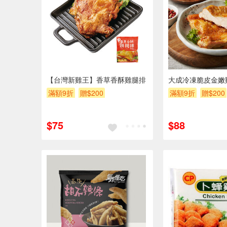
【台灣新雞王】香草香酥雞腿排
大成冷凍脆皮金嫩雞
滿額9折
贈$200
滿額9折
贈$200
$75
$88