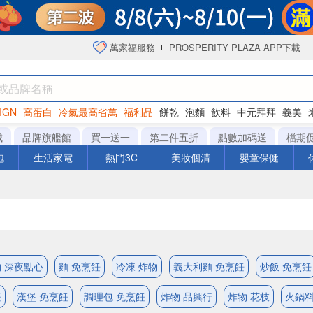
萬家福服務
PROSPERITY PLAZA APP下載
IGN
高蛋白
冷氣最高省萬
福利品
餅乾
泡麵
飲料
中元拜拜
義美
海苔
城
品牌旗艦館
買一送一
第二件五折
點數加碼送
檔期
泡
生活家電
熱門3C
美妝個清
嬰童保健
 深夜點心
麵 免烹飪
冷凍 炸物
義大利麵 免烹飪
炒飯 免烹飪
飪
漢堡 免烹飪
調理包 免烹飪
炸物 品興行
炸物 花枝
火鍋料