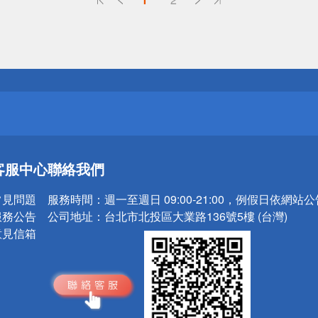
送
請小心！
送
客服中心
聯絡我們
請小心！
常見問題
服務時間：
週一至週日 09:00-21:00，例假日依網站
服務公告
公司地址：
台北市北投區大業路136號5樓 (台灣)
意見信箱