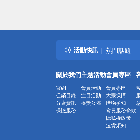
偏遠地區配
詐騙網頁！
得獎公告
活動快訊
熱門話題
銀行優惠
偏遠地區配
關於我們
主題活動
會員專區
詐騙網頁！
官網
會員活動
會員專區
促銷目錄
注目活動
大宗採購
分店資訊
得獎公佈
購物須知
保險服務
會員服務條款
隱私權政策
退貨須知