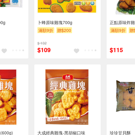
0g
卜蜂原味雞塊700g
正點原味炸雞
滿額9折
贈$200
滿額9折
贈
$ 132
$109
$115
600g)
大成經典雞塊-黑胡椒口味
珍珍甘貝酥