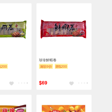
珍珍鮮蝦卷
$200
滿額9折
贈$200
$69