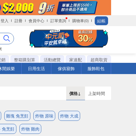
結帳
登入
註冊
會員中心
訂單查詢
購物車(0)
米
促銷
整箱購划算
活動總覽
家速配
超商取貨
休閒娛樂
日用生活
傢俱寢飾
服飾鞋包
價格↓
上架時間
雞塊 免烹飪
炸物 原味
炸物 大成
 免烹飪
炸物 雞肉