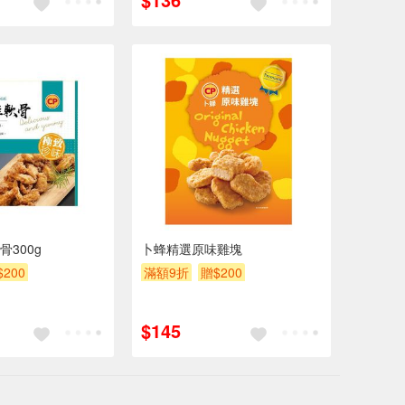
300g
卜蜂精選原味雞塊
$200
滿額9折
贈$200
$145