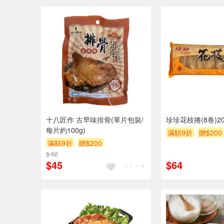
十八匠作 古早味排骨(單片包裝/
珍珍花枝捲(8卷)20
每片約100g)
滿額9折
贈$200
滿額9折
贈$200
$ 52
$45
$64