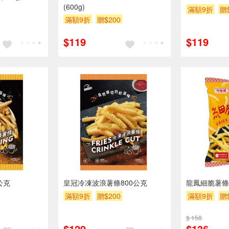
(600g)
滿額9折
贈
滿額9折
贈$200
$119
$119
公克
皇冠冷凍波浪薯條800公克
龍鳳細脆薯條
滿額9折
贈$200
滿額9折
贈
$ 158
$129
$136