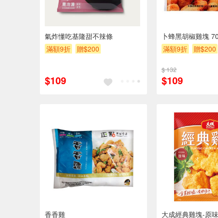
氣炸懂吃基隆甜不辣條
卜蜂黑胡椒雞塊 70
滿額9折
贈$200
滿額9折
贈$200
$ 132
$109
$109
香香雞
大成經典雞塊-原味(