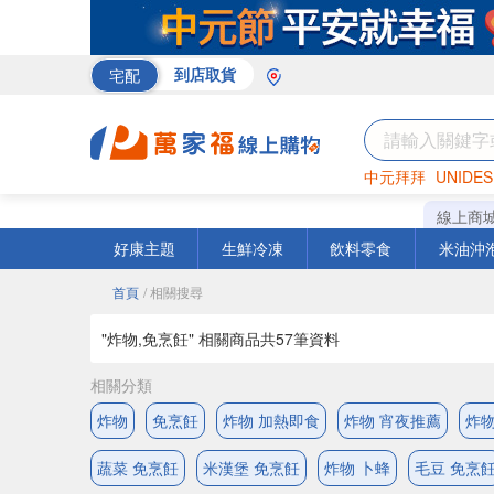
宅配
到店取貨
中元拜拜
UNIDES
巧克力
罐頭
咖啡
線上商
好康主題
生鮮冷凍
飲料零食
米油沖
首頁
/ 相關搜尋
"炸物,免烹飪" 相關商品共
57
筆資料
相關分類
炸物
免烹飪
炸物 加熱即食
炸物 宵夜推薦
炸物
蔬菜 免烹飪
米漢堡 免烹飪
炸物 卜蜂
毛豆 免烹