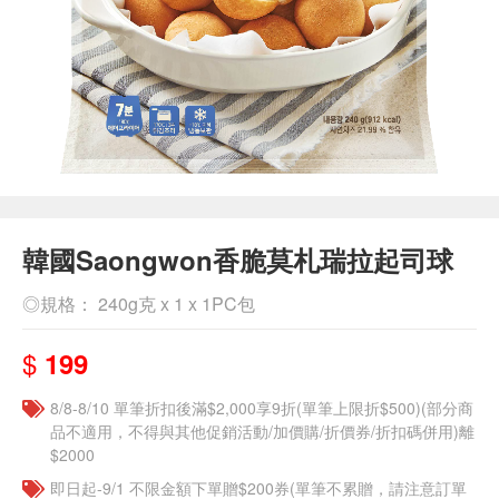
韓國Saongwon香脆莫札瑞拉起司球
◎規格： 240g克 x 1 x 1PC包
$
199
8/8-8/10 單筆折扣後滿$2,000享9折(單筆上限折$500)(部分商
品不適用，不得與其他促銷活動/加價購/折價券/折扣碼併用)離
$2000
即日起-9/1 不限金額下單贈$200券(單筆不累贈，請注意訂單