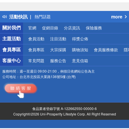
詐騙網頁！請小心！
得獎公告
活動快訊
more
熱門話題
銀行優惠
關於我們
官網
促銷目錄
分店資訊
保險服務
偏遠地區配送
詐騙網頁！請小心！
主題活動
會員活動
注目活動
得獎公佈
會員專區
會員專區
大宗採購
購物須知
會員服務條款
隱
客服中心
常見問題
服務公告
意見信箱
服務時間：
週一至週日 09:00-21:00，例假日依網站公告為主
公司地址：
台北市北投區大業路136號5樓 (台灣)
食品業者登錄字號 A-122662550-00000-6
Copyright©2026 Uni-Prosperity Lifestyle Corp. All Right Reserved