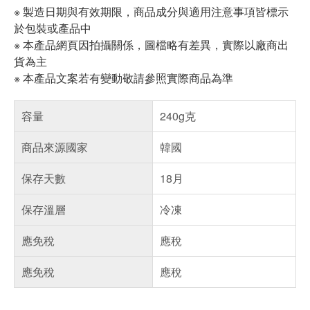
※ 製造日期與有效期限，商品成分與適用注意事項皆標示
於包裝或產品中
※ 本產品網頁因拍攝關係，圖檔略有差異，實際以廠商出
貨為主
※ 本產品文案若有變動敬請參照實際商品為準
容量
240g克
商品來源國家
韓國
保存天數
18月
保存溫層
冷凍
應免稅
應稅
應免稅
應稅
偏遠地區配送