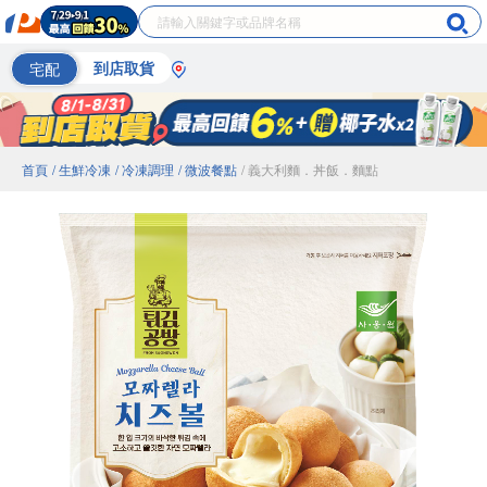
宅配
到店取貨
首頁
/ 生鮮冷凍
/ 冷凍調理
/ 微波餐點
/ 義大利麵．丼飯．麵點