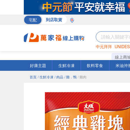
宅配
到店取貨
中元拜拜
UNIDES
巧克力
罐頭
咖啡
線上商
好康主題
生鮮冷凍
飲料零食
米油沖
首頁
/ 生鮮冷凍
/ 肉品
/ 雞．鴨
/ 雞肉