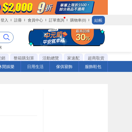
結帳
登入
註冊
會員中心
訂單查詢
購物車(0)
米
促銷
整箱購划算
活動總覽
家速配
超商取貨
休閒娛樂
日用生活
傢俱寢飾
服飾鞋包