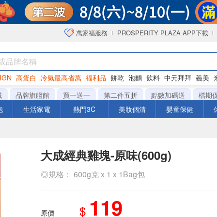
萬家福服務
PROSPERITY PLAZA APP下載
IGN
高蛋白
冷氣最高省萬
福利品
餅乾
泡麵
飲料
中元拜拜
義美
海苔
城
品牌旗艦館
買一送一
第二件五折
點數加碼送
檔期
泡
生活家電
熱門3C
美妝個清
嬰童保健
大成經典雞塊-原味(600g)
◎規格： 600g克 x 1 x 1Bag包
119
$
原價