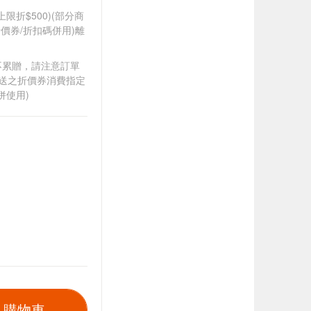
筆上限折$500)(部分商
價券/折扣碼併用)離
筆不累贈，請注意訂單
贈送之折價券消費指定
併使用)
入購物車