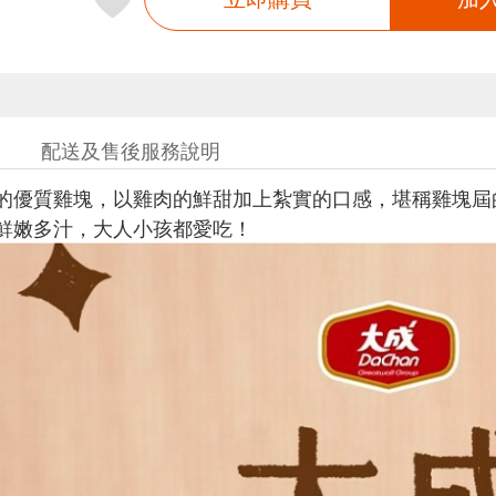
配送及售後服務說明
的優質雞塊，以雞肉的鮮甜加上紮實的口感，堪稱雞塊屆
鮮嫩多汁，大人小孩都愛吃！