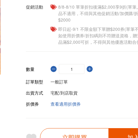
促銷活動
8/8-8/10 單筆折扣後滿$2,000享9折(單
品不適用，不得與其他促銷活動/加價購/折
$2000
即日起-9/1 不限金額下單贈$200券(單
如使用折價券/折扣碼則不符贈送資格，
品滿$2,000可折，不得與其他優惠活動合
數量
訂單類型
一般訂單
出貨方式
宅配/到店取貨
折價券
查看適用折價券
立即購買
加