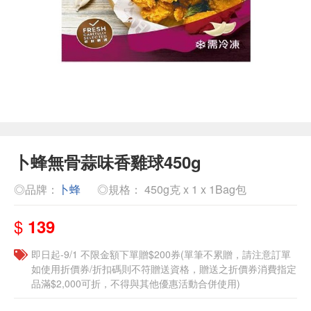
卜蜂無骨蒜味香雞球450g
◎品牌：
卜蜂
◎規格： 450g克 x 1 x 1Bag包
$
139
即日起-9/1 不限金額下單贈$200券(單筆不累贈，請注意訂單
如使用折價券/折扣碼則不符贈送資格，贈送之折價券消費指定
品滿$2,000可折，不得與其他優惠活動合併使用)