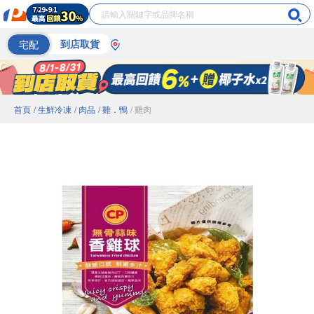
宅配
到店取貨
首頁
/ 生鮮冷凍
/ 肉品
/ 雞．鴨
/ 雞肉