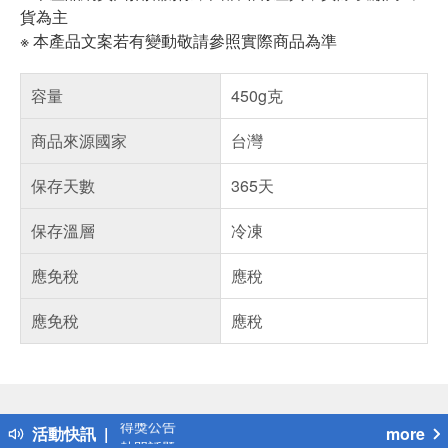
貨為主
※ 本產品文案若有變動敬請參照實際商品為準
容量
450g克
商品來源國家
台灣
保存天數
365天
保存溫層
冷凍
應免稅
應稅
應免稅
應稅
偏遠地區配送
詐騙網頁！請小心！
得獎公告
活動快訊
more
熱門話題