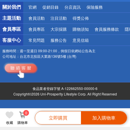
銀行優惠
關於我們
官網
促銷目錄
分店資訊
保險服務
偏遠地區配送
詐騙網頁！請小心！
主題活動
會員活動
注目活動
得獎公佈
會員專區
會員專區
大宗採購
購物須知
會員服務條款
隱
客服中心
常見問題
服務公告
意見信箱
服務時間：
週一至週日 09:00-21:00，例假日依網站公告為主
公司地址：
台北市北投區大業路136號5樓 (台灣)
食品業者登錄字號 A-122662550-00000-6
Copyright©2026 Uni-Prosperity Lifestyle Corp. All Right Reserved
0
立即購買
加入購物車
收藏
購物車