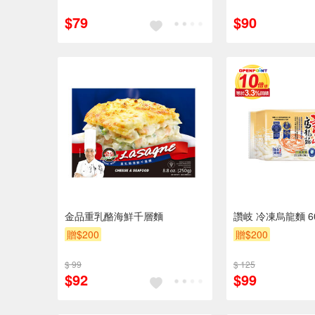
$79
$90
金品重乳酪海鮮千層麵
讚岐 冷凍烏龍麵 6
贈$200
贈$200
$ 99
$ 125
$92
$99