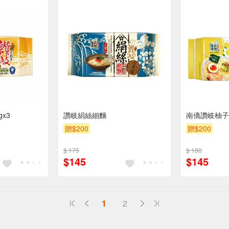
x3
讚岐絹絲細麵
南僑讚岐柚子麵
贈$200
贈$200
$ 175
$ 180
$145
$145
1
2