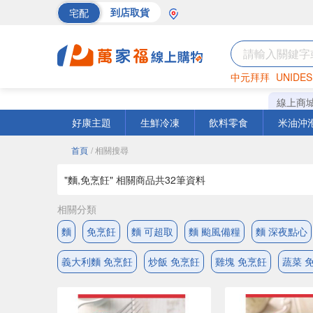
宅配
到店取貨
中元拜拜
UNIDES
巧克力
罐頭
海苔
線上商
好康主題
生鮮冷凍
飲料零食
米油沖
首頁
/ 相關搜尋
"麵,免烹飪" 相關商品共
32
筆資料
相關分類
麵
免烹飪
麵 可超取
麵 颱風備糧
麵 深夜點心
義大利麵 免烹飪
炒飯 免烹飪
雞塊 免烹飪
蔬菜 