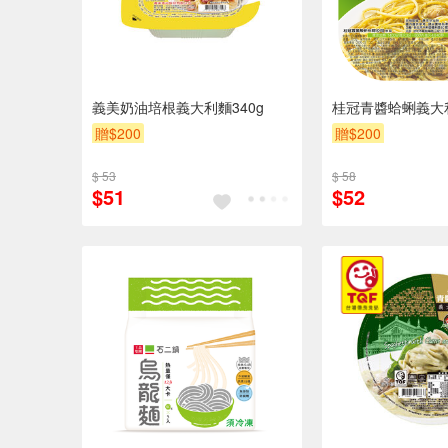
義美奶油培根義大利麵340g
桂冠青醬蛤蜊義大
贈$200
贈$200
$ 53
$ 58
$51
$52