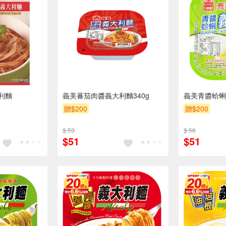
利麵
義美蕃茄肉醬義大利麵340g
義美青醬蛤蜊
贈$200
贈$200
$ 53
$ 56
$51
$51