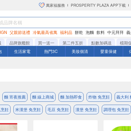
萬家福服務
PROSPERITY PLAZA APP下載
IGN
父親節送禮
冷氣最高省萬
福利品
餅乾
泡麵
飲料
中元拜拜
義
洋芋片
城
品牌旗艦館
買一送一
第二件五折
點數加碼送
檔期
泡
生活家電
熱門3C
美妝個清
嬰童保健
麵 宵夜推薦
麵 線上商城
麵 加熱即食
炸物 免烹飪
義大利 
免烹飪
米漢堡 免烹飪
毛豆 免烹飪
漢堡 免烹飪
調理包 免烹飪