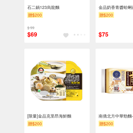
石二鍋123烏龍麵
金品奶香青醬蛤蜊義
贈$200
贈$200
$ 99
$69
$75
[限量]金品克里昂海鮮麵
南僑北方中華勁麵-1
贈$200
贈$200