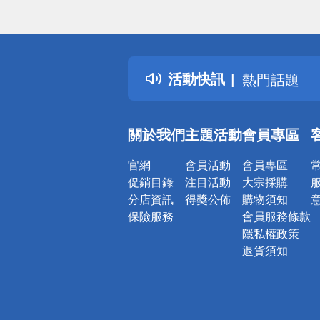
偏遠地區配
詐騙網頁！
得獎公告
活動快訊
熱門話題
銀行優惠
偏遠地區配
關於我們
主題活動
會員專區
詐騙網頁！
官網
會員活動
會員專區
促銷目錄
注目活動
大宗採購
分店資訊
得獎公佈
購物須知
保險服務
會員服務條款
隱私權政策
退貨須知