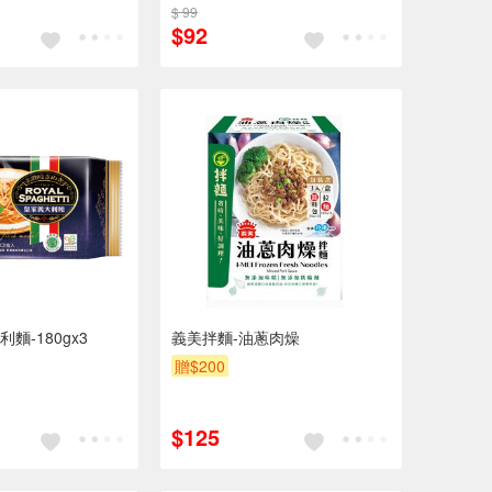
$ 99
$92
麵-180gx3
義美拌麵-油蔥肉燥
贈$200
$125