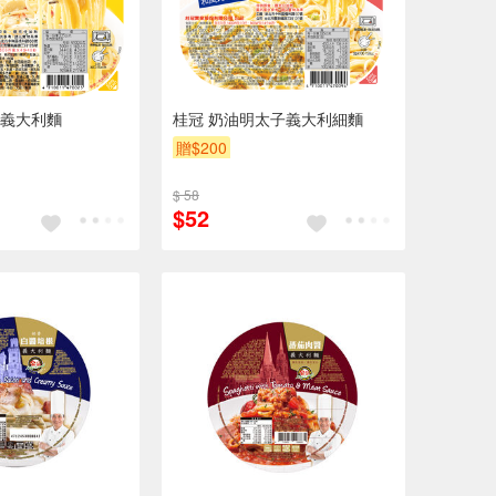
義大利麵
桂冠 奶油明太子義大利細麵
贈$200
$ 58
$52