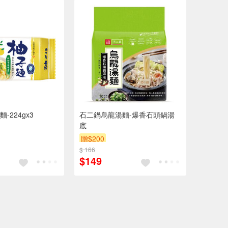
-224gx3
石二鍋烏龍湯麵-爆香石頭鍋湯
底
贈$200
$ 166
$149