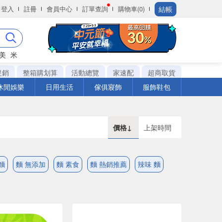
結帳
登入
註冊
會員中心
訂單查詢
購物車(0)
美
米
促銷
整箱購划算
活動總覽
家速配
超商取貨
休閒娛樂
日用生活
傢俱寢飾
服飾鞋包
價格↓
上架時間
麵
麵 無添加
麵 素食
麵 熱銷推薦
辣味 麵