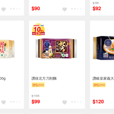
$ 99
$90
$92
00g
讚歧北方刀削麵
讚岐皇家義大利
贈$200
贈$200
$ 135
$99
$120