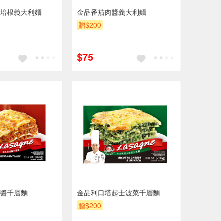
培根義大利麵
金品番茄肉醬義大利麵
贈$200
$75
醬千層麵
金品利口塔起士波菜千層麵
贈$200