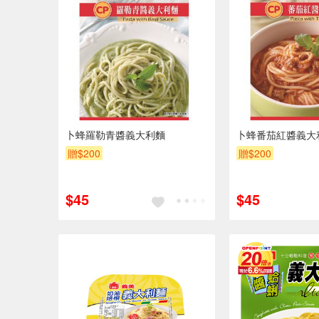
卜蜂羅勒青醬義大利麵
卜蜂番茄紅醬義大
贈$200
贈$200
$45
$45