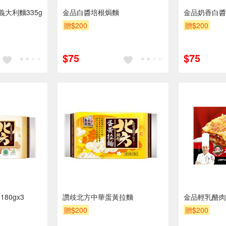
大利麵335g
金品白醬培根焗麵
金品奶香白醬
贈$200
贈$200
$75
$75
80gx3
讚歧北方中華蛋黃拉麵
金品輕乳酪肉
贈$200
贈$200