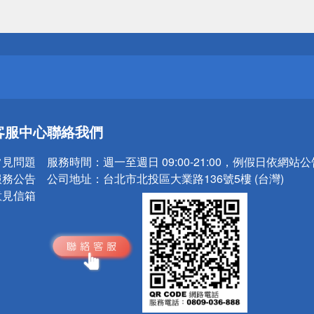
送
請小心！
送
客服中心
聯絡我們
請小心！
常見問題
服務時間：
週一至週日 09:00-21:00，例假日依網站
服務公告
公司地址：
台北市北投區大業路136號5樓 (台灣)
意見信箱