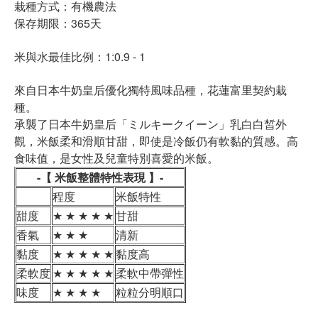
栽種方式：有機農法
保存期限：365天
米與水最佳比例：1:0.9 - 1
來自日本牛奶皇后優化獨特風味品種，花蓮富里契約栽
種。
承襲了日本牛奶皇后「ミルキークイーン」乳白白皙外
觀，米飯柔和滑順甘甜，即使是冷飯仍有軟黏的質感。高
食味值，是女性及兒童特別喜愛的米飯。
-【 米飯整體特性表現 】-
程度
米飯特性
甜度
★ ★ ★ ★ ★
甘甜
香氣
★ ★ ★
清新
黏度
★ ★ ★ ★ ★
黏度高
柔軟度
★ ★ ★ ★ ★
柔軟中帶彈性
味度
★ ★ ★ ★
粒粒分明順口