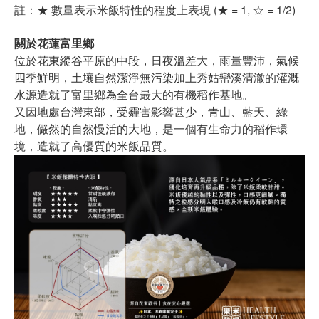
註：★ 數量表示米飯特性的程度上表現 (★ = 1, ☆ = 1/2)
關於花蓮富里鄉
位於花東縱谷平原的中段，日夜溫差大，雨量豐沛，氣候
四季鮮明，土壤自然潔淨無污染加上秀姑巒溪清澈的灌溉
水源造就了富里鄉為全台最大的有機稻作基地。
又因地處台灣東部，受霾害影響甚少，青山、藍天、綠
地，儼然的自然慢活的大地，是一個有生命力的稻作環
境，造就了高優質的米飯品質。