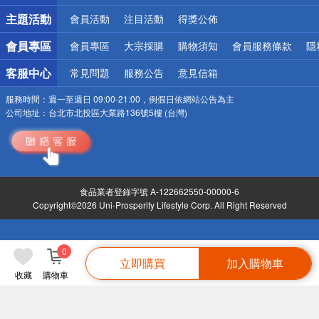
主題活動
會員活動
注目活動
得獎公佈
會員專區
會員專區
大宗採購
購物須知
會員服務條款
隱
客服中心
常見問題
服務公告
意見信箱
服務時間：
週一至週日 09:00-21:00，例假日依網站公告為主
公司地址：
台北市北投區大業路136號5樓 (台灣)
食品業者登錄字號 A-122662550-00000-6
Copyright©2026 Uni-Prosperity Lifestyle Corp. All Right Reserved
0
立即購買
加入購物車
收藏
購物車