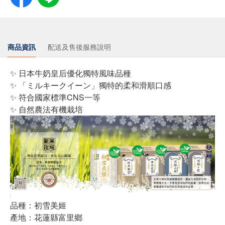
商品資訊
配送及售後服務說明
✨ 日本牛奶皇后優化獨特風味品種
✨ 「ミルキークイーン」獨特的柔和滑順口感
✨ 符合國家標準CNS一等
✨ 自然農法有機栽培
品種：初雪美姬
產地：花蓮縣富里鄉