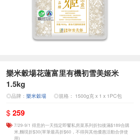
樂米穀場花蓮富里有機初雪美姬米
1.5kg
◎品牌：
樂米穀場
◎規格： 1500g克 x 1 x 1PC包
$
259
7/29-9/1 得意的一天指定即饗私房菜系列折扣後滿$189合購
米,麵現折$30(單筆最高折$60，不得與其他優惠活動合併使
用)