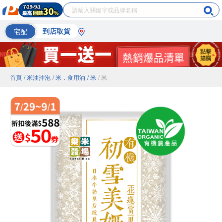
宅配
到店取貨
首頁
/ 米油沖泡
/ 米．食用油
/ 米
/ 米