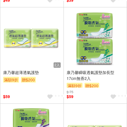
$49
$39
2入
康乃馨超薄透氣護墊
康乃馨瞬吸透氣護墊加長型
17cm無香2入
滿額9折
贈$200
滿額9折
贈$200
$ 75
$59
$59