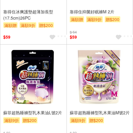
靠得住冰爽護墊超薄加長型
靠得住抑菌好眠褲M 2片
(17.5cm)26PC
滿額贈
滿額9折
贈$200
滿額贈
滿額9折
贈$200
$ 64
$59
$59
蘇菲超熟睡褲型乳木果油L號2片
蘇菲超熟睡褲型乳木果油M號2片
滿額9折
贈$200
滿額9折
贈$200
$ 89
$ 89