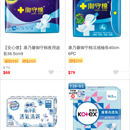
【安心價】康乃馨御守棉夜用超
康乃馨御守棉涼感極長40cm-
長36.5cm9
6PC
贈$200
滿額9折
贈$200
$ 73
$68
$79