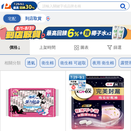
宅配
到店取貨
價格↓
上架時間
圖表
篩選
相關分類
透氣
衛生棉
衛生棉 可超取
夜用 衛生棉
露營