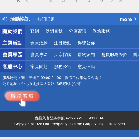
詐騙網頁！請小心！
得獎公告
活動快訊
more
熱門話題
銀行優惠
關於我們
官網
促銷目錄
分店資訊
保險服務
偏遠地區配送
詐騙網頁！請小心！
主題活動
會員活動
注目活動
得獎公佈
會員專區
會員專區
大宗採購
購物須知
會員服務條款
隱
客服中心
常見問題
服務公告
意見信箱
服務時間：
週一至週日 09:00-21:00，例假日依網站公告為主
公司地址：
台北市北投區大業路136號5樓 (台灣)
食品業者登錄字號 A-122662550-00000-6
Copyright©2026 Uni-Prosperity Lifestyle Corp. All Right Reserved