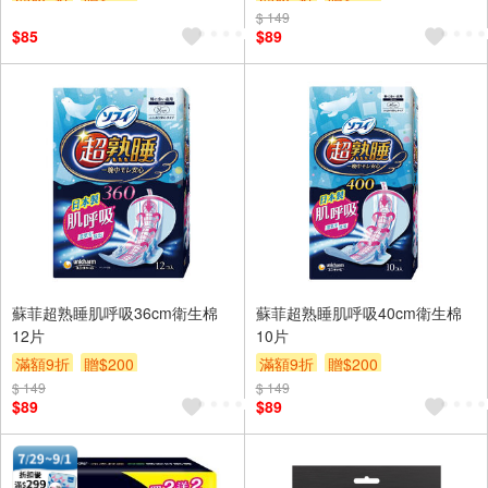
$ 149
$85
$89
蘇菲超熟睡肌呼吸36cm衛生棉
蘇菲超熟睡肌呼吸40cm衛生棉
12片
10片
滿額9折
贈$200
滿額9折
贈$200
$ 149
$ 149
$89
$89