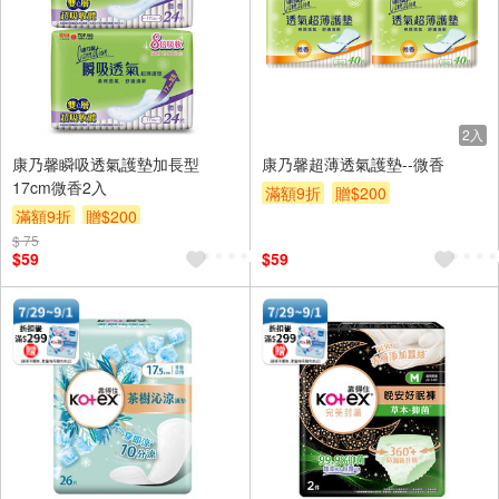
2入
康乃馨瞬吸透氣護墊加長型
康乃馨超薄透氣護墊--微香
17cm微香2入
滿額9折
贈$200
滿額9折
贈$200
$ 75
$59
$59