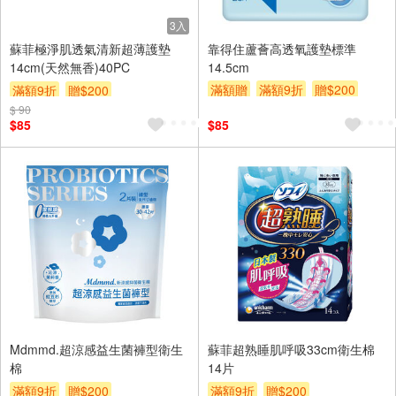
3入
蘇菲極淨肌透氣清新超薄護墊
靠得住蘆薈高透氧護墊標準
14cm(天然無香)40PC
14.5cm
滿額贈
滿額9折
贈$200
滿額9折
贈$200
$ 90
$85
$85
Mdmmd.超涼感益生菌褲型衛生
蘇菲超熟睡肌呼吸33cm衛生棉
棉
14片
滿額9折
贈$200
滿額9折
贈$200