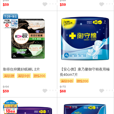
$59
$59
靠得住抑菌好眠褲L 2片
【安心價】康乃馨御守棉夜用極
長40cm7片
滿額贈
滿額9折
贈$200
滿額9折
贈$200
$ 64
$ 73
$59
$68