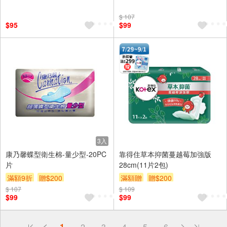
$ 107
$95
$99
3入
康乃馨蝶型衛生棉-量少型-20PC
靠得住草本抑菌蔓越莓加強版
片
28cm(11片2包)
滿額9折
贈$200
滿額贈
贈$200
$ 107
$ 109
$99
$99
偏遠地區配送
1
2
3
4
5
6