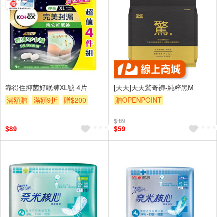
靠得住抑菌好眠褲XL號 4片
[天天]天天驚奇褲-純粹黑M
滿額贈
滿額9折
贈$200
贈OPENPOINT
$ 89
$89
$59