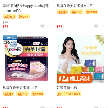
蘇菲彈力貼身Happy catch超薄
靠得住晚安好眠褲M 2片
23cm-18PC
滿額贈
滿額9折
贈$200
滿額9折
贈$200
$ 89
$49
$49
靠得住晚安好眠褲L 2片
好適美衛生棉
滿額贈
滿額9折
贈$200
贈OPENPOINT