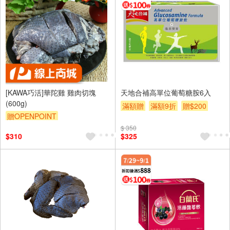
[KAWA巧活]華陀雞 雞肉切塊
天地合補高單位葡萄糖胺6入
(600g)
滿額贈
滿額9折
贈$200
贈OPENPOINT
滿額贈券
$ 350
$310
$325