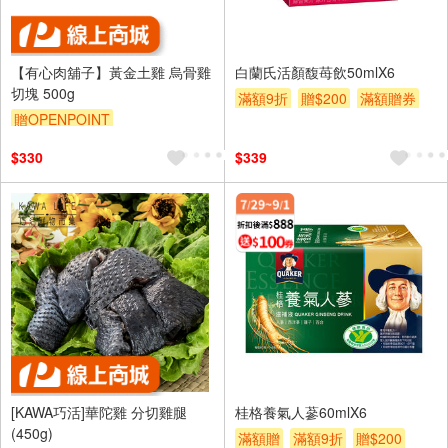
【有心肉舖子】黃金土雞 烏骨雞
白蘭氏活顏馥苺飲50mlX6
切塊 500g
滿額9折
贈$200
滿額贈券
贈OPENPOINT
$330
$339
[KAWA巧活]華陀雞 分切雞腿
桂格養氣人蔘60mlX6
(450g)
滿額贈
滿額9折
贈$200