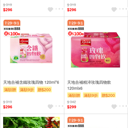
$ 319
$ 319
$296
$296
天地合補含鐵玫瑰四物 120ml*6
天地合補精淬玫瑰四物飲
120mlx6
滿額贈
滿額9折
贈$200
滿額贈
滿額9折
贈$200
滿額贈券
滿額贈券
$ 319
$ 342
$296
$299