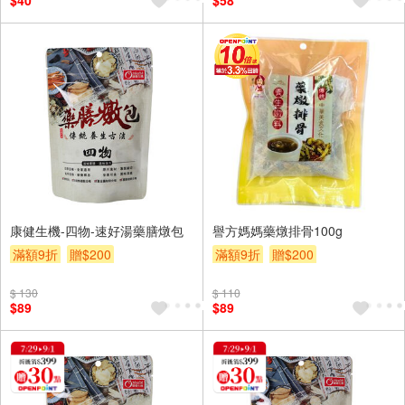
$40
$58
康健生機-四物-速好湯藥膳燉包
譽方媽媽藥燉排骨100g
滿額9折
贈$200
滿額9折
贈$200
$ 130
$ 110
$89
$89