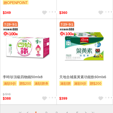
贈OPENPOINT
滿額贈券
$349
$360
李時珍頂級四物鐵50mlx8
天地合補葉黃素功能飲60mlx6
滿額9折
贈$200
滿額贈券
滿額贈
滿額9折
贈$200
滿額贈券
$ 510
$388
$399
偏遠地區配送
1
2
3
4
5