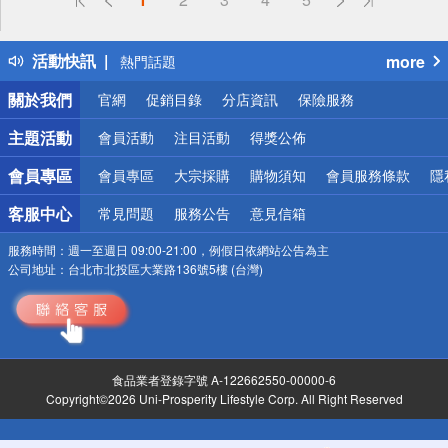
詐騙網頁！請小心！
得獎公告
活動快訊
more
熱門話題
銀行優惠
關於我們
官網
促銷目錄
分店資訊
保險服務
偏遠地區配送
詐騙網頁！請小心！
主題活動
會員活動
注目活動
得獎公佈
會員專區
會員專區
大宗採購
購物須知
會員服務條款
隱
客服中心
常見問題
服務公告
意見信箱
服務時間：
週一至週日 09:00-21:00，例假日依網站公告為主
公司地址：
台北市北投區大業路136號5樓 (台灣)
食品業者登錄字號 A-122662550-00000-6
Copyright©2026 Uni-Prosperity Lifestyle Corp. All Right Reserved