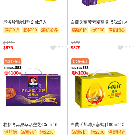
老協珍熬雞精42mlx7入
白蘭氏葉黃素精華凍15Gx21入
滿額9折
贈$200
滿額贈券
滿額9折
贈$200
滿額贈券
$ 1094
$ 972
$875
$879
桂格冬蟲夏草活靈芝60mlx16
白蘭氏旭沛人蔘蜆精60ml*15
滿額贈
滿額9折
贈$200
滿額9折
贈$200
滿額贈券