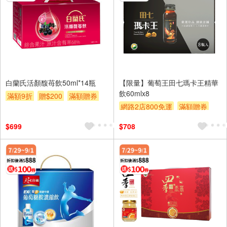
白蘭氏活顏馥苺飲50ml*14瓶
【限量】葡萄王田七瑪卡王精華
飲60mlx8
滿額9折
贈$200
滿額贈券
網路2店800免運
滿額贈券
$699
$708