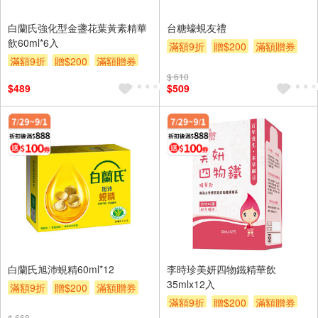
白蘭氏強化型金盞花葉黃素精華
台糖蠔蜆友禮
飲60ml*6入
滿額9折
贈$200
滿額贈券
滿額9折
贈$200
滿額贈券
$ 610
$489
$509
白蘭氏旭沛蜆精60ml*12
李時珍美妍四物鐵精華飲
35mlx12入
滿額9折
贈$200
滿額贈券
滿額9折
贈$200
滿額贈券
$ 668