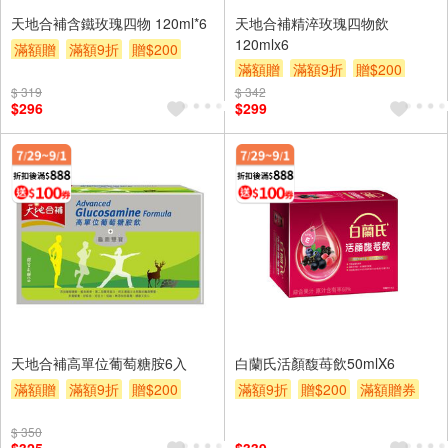
天地合補含鐵玫瑰四物 120ml*6
天地合補精淬玫瑰四物飲
120mlx6
滿額贈
滿額9折
贈$200
滿額贈
滿額9折
贈$200
滿額贈券
滿額贈券
$ 319
$ 342
$296
$299
天地合補高單位葡萄糖胺6入
白蘭氏活顏馥苺飲50mlX6
滿額贈
滿額9折
贈$200
滿額9折
贈$200
滿額贈券
滿額贈券
$ 350