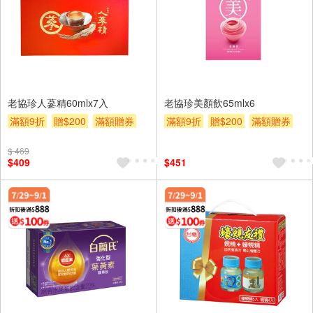
老協珍人蔘精60mlx7入
老協珍美顏飲65mlx6
滿額9折
贈$200
滿額贈券
滿額9折
贈$200
滿額贈券
$ 469
$409
$451