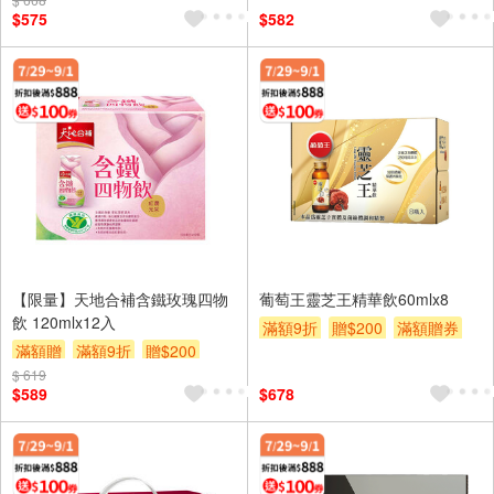
$575
$582
【限量】天地合補含鐵玫瑰四物
葡萄王靈芝王精華飲60mlx8
飲 120mlx12入
滿額9折
贈$200
滿額贈券
滿額贈
滿額9折
贈$200
$ 619
滿額贈券
$589
$678