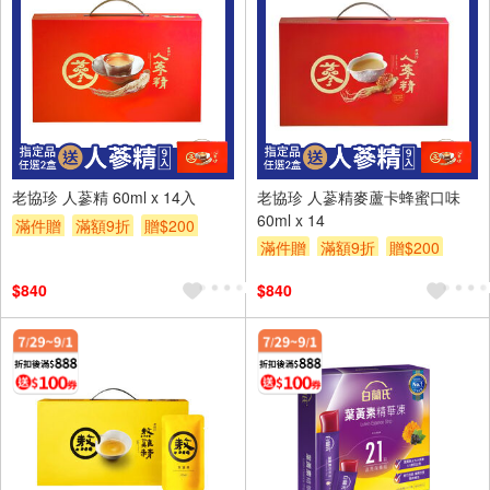
老協珍 人蔘精 60ml x 14入
老協珍 人蔘精麥蘆卡蜂蜜口味
60ml x 14
滿件贈
滿額9折
贈$200
滿件贈
滿額9折
贈$200
滿額贈券
滿額贈券
$840
$840