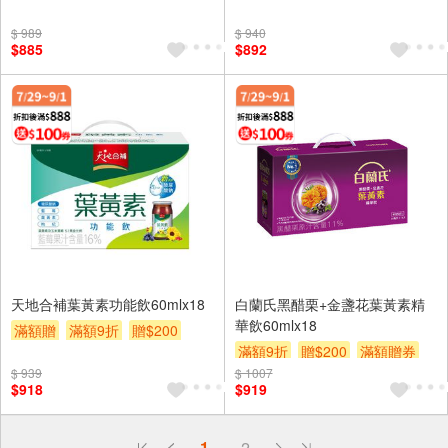
滿額贈券
$ 989
$ 940
$885
$892
天地合補葉黃素功能飲60mlx18
白蘭氏黑醋栗+金盞花葉黃素精
華飲60mlx18
滿額贈
滿額9折
贈$200
滿額9折
贈$200
滿額贈券
滿額贈券
$ 939
$ 1007
$918
$919
偏遠地區配送
1
2