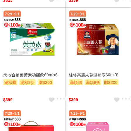
$325
$339
天地合補葉黃素功能飲60mlx6
桂格高麗人蔘滋補液60ml*6
滿額贈
滿額9折
贈$200
滿額贈
滿額9折
贈$200
滿額贈券
滿額贈券
$399
$399