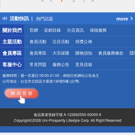
詐騙網頁！請小心！
得獎公告
活動快訊
more
熱門話題
銀行優惠
關於我們
官網
促銷目錄
分店資訊
保險服務
偏遠地區配送
詐騙網頁！請小心！
主題活動
會員活動
注目活動
得獎公佈
會員專區
會員專區
大宗採購
購物須知
會員服務條款
隱
客服中心
常見問題
服務公告
意見信箱
服務時間：
週一至週日 09:00-21:00，例假日依網站公告為主
公司地址：
台北市北投區大業路136號5樓 (台灣)
食品業者登錄字號 A-122662550-00000-6
Copyright©2026 Uni-Prosperity Lifestyle Corp. All Right Reserved