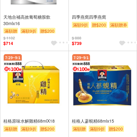
天地合補高效葡萄糖胺飲
四季燕窩四季燕窩
30mlx16
滿額9折
贈$200
滿額贈券
滿額贈
滿額9折
贈$200
滿額贈券
$ 1102
$ 888
$714
$739
桂格原味水解雞精68mlX18
桂格人蔘蜆精68mlx15
滿額贈
滿額9折
贈$200
滿額贈
滿額9折
贈$200
滿額贈券
滿額贈券