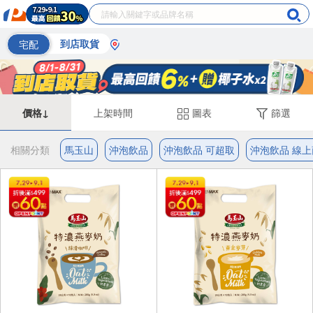
宅配
到店取貨
價格↓
上架時間
圖表
篩選
相關分類
馬玉山
沖泡飲品
沖泡飲品 可超取
沖泡飲品 線