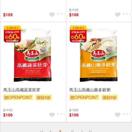
贈$200
贈$200
$ 112
$105
$106
馬玉山高纖蔬菜胚芽
馬玉山高纖山藥多穀粥
贈OPENPOINT
滿額9折
贈OPENPOINT
滿額9折
贈$200
贈$200
$ 112
$ 129
$106
$106
偏遠地區配送
1
2