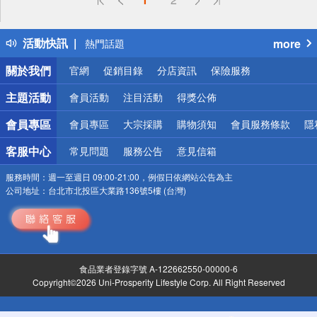
詐騙網頁！請小心！
得獎公告
活動快訊
more
熱門話題
銀行優惠
關於我們
官網
促銷目錄
分店資訊
保險服務
偏遠地區配送
詐騙網頁！請小心！
主題活動
會員活動
注目活動
得獎公佈
會員專區
會員專區
大宗採購
購物須知
會員服務條款
隱
客服中心
常見問題
服務公告
意見信箱
服務時間：
週一至週日 09:00-21:00，例假日依網站公告為主
公司地址：
台北市北投區大業路136號5樓 (台灣)
食品業者登錄字號 A-122662550-00000-6
Copyright©2026 Uni-Prosperity Lifestyle Corp. All Right Reserved