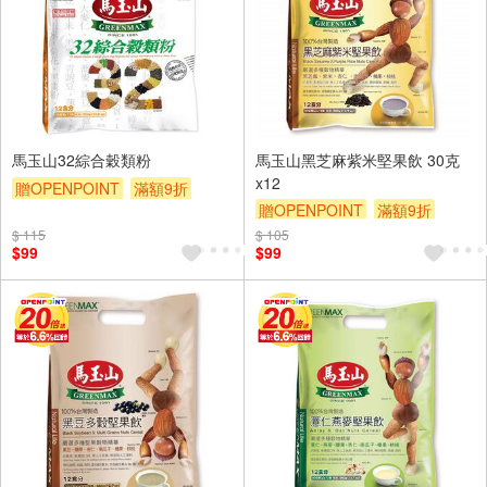
馬玉山32綜合穀類粉
馬玉山黑芝麻紫米堅果飲 30克
x12
贈OPENPOINT
滿額9折
贈OPENPOINT
滿額9折
贈$200
贈$200
$ 115
$ 105
$99
$99