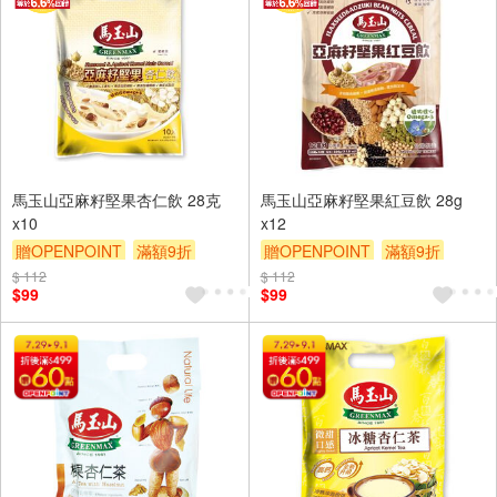
馬玉山亞麻籽堅果杏仁飲 28克
馬玉山亞麻籽堅果紅豆飲 28g
x10
x12
贈OPENPOINT
滿額9折
贈OPENPOINT
滿額9折
贈$200
贈$200
$ 112
$ 112
$99
$99