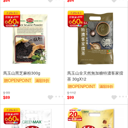
$84
$84
馬玉山黑芝麻粉300g
馬玉山全天然無加糖特濃客家擂
茶 30gX12
贈OPENPOINT
滿額9折
贈OPENPOINT
滿額9折
贈$200
$ 99
$ 112
贈$200
$89
$99