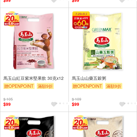
$99
$99
馬玉山紅豆紫米堅果飲 30克x12
馬玉山山藥五穀粥
贈OPENPOINT
滿額9折
贈OPENPOINT
滿額9折
贈$200
贈$200
$ 105
$ 109
$99
$99