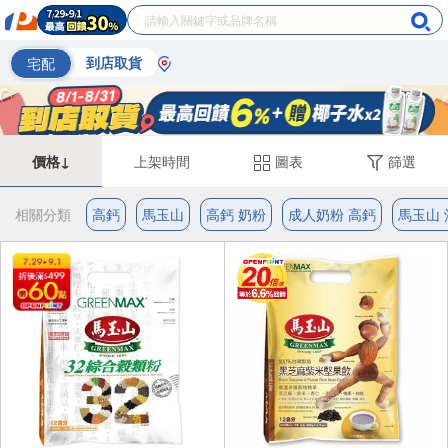
宅配
到店取貨
價格↓
上架時間
圖表
篩選
相關分類
高鈣
馬玉山
高鈣 奶粉
成人奶粉 高鈣
馬玉山