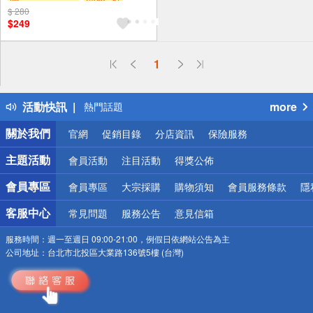
$ 280
贈$200
$249
偏遠地區配送
1
詐騙網頁！請小心！
得獎公告
活動快訊
more
熱門話題
銀行優惠
關於我們
官網
促銷目錄
分店資訊
保險服務
偏遠地區配送
詐騙網頁！請小心！
主題活動
會員活動
注目活動
得獎公佈
會員專區
會員專區
大宗採購
購物須知
會員服務條款
隱
客服中心
常見問題
服務公告
意見信箱
服務時間：
週一至週日 09:00-21:00，例假日依網站公告為主
公司地址：
台北市北投區大業路136號5樓 (台灣)