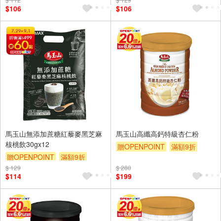
$106
$106
馬玉山無添加蔗糖紅藜麥黑芝麻
馬玉山高纖高鈣特級杏仁粉
核桃飲30gx12
贈OPENPOINT
滿額9折
贈OPENPOINT
滿額9折
贈$200
$ 129
贈$200
$ 280
$114
$199