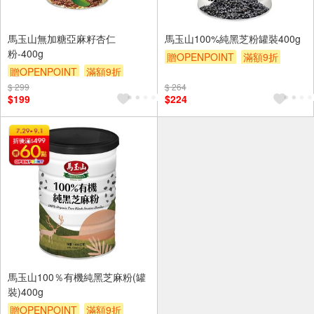
馬玉山無加糖亞麻籽杏仁
馬玉山100%純黑芝粉罐裝400g
粉-400g
贈OPENPOINT
滿額9折
贈OPENPOINT
滿額9折
贈$200
$ 299
贈$200
$ 264
$199
$224
馬玉山100％有機純黑芝麻粉(罐
裝)400g
贈OPENPOINT
滿額9折