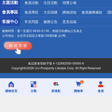
主題活動
會員活動
注目活動
得獎公佈
會員專區
會員專區
大宗採購
購物須知
會員服務條款
隱
客服中心
常見問題
服務公告
意見信箱
服務時間：
週一至週日 09:00-21:00，例假日依網站公告為主
公司地址：
台北市北投區大業路136號5樓 (台灣)
食品業者登錄字號 A-122662550-00000-6
Copyright©2026 Uni-Prosperity Lifestyle Corp. All Right Reserved
0
購物首頁
分類
家速配
購物車
會員