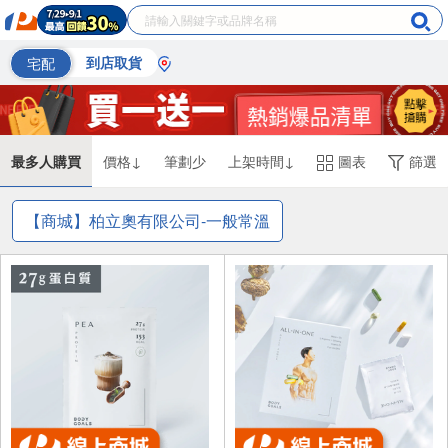
宅配
到店取貨
最多人購買
價格↓
筆劃少
上架時間↓
圖表
篩選
【商城】柏立奧有限公司-一般常溫