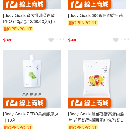
[Body Goals]多效乳清蛋白飲
[Body Goals]300億速纖益生菌
PRO (40g/包 12/30/60入組 )
贈OPENPOINT
贈OPENPOINT
$828
$990
[Body Goals]ZERO美妍膠原凍
[Body Goals]濃郁香酥高蛋白脆
｜10入
片(起司奶香/墨西哥紅椒/酸奶洋
蔥) 10入/20入
贈OPENPOINT
贈OPENPOINT