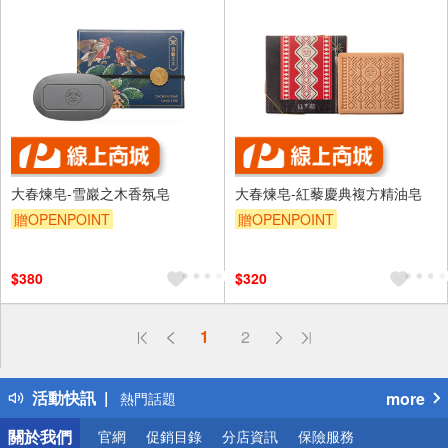
大春煉皂-雪巖之木香氛皂
大春煉皂-紅藜慶典複方精油皂
贈OPENPOINT
贈OPENPOINT
$380
$320
偏遠地區配送
1
2
詐騙網頁！請小心！
得獎公告
活動快訊
more
熱門話題
銀行優惠
關於我們
官網
促銷目錄
分店資訊
保險服務
偏遠地區配送