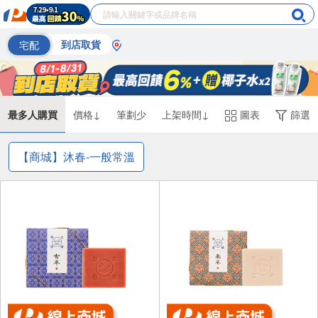
宅配
到店取貨
最多人購買
價格↓
筆劃少
上架時間↓
圖表
篩選
【商城】沐春-一般常溫