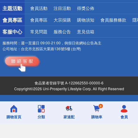
詐騙網頁！請小心！
主題活動
會員活動
注目活動
得獎公佈
會員專區
會員專區
大宗採購
購物須知
會員服務條款
隱
客服中心
常見問題
服務公告
意見信箱
服務時間：
週一至週日 09:00-21:00，例假日依網站公告為主
公司地址：
台北市北投區大業路136號5樓 (台灣)
食品業者登錄字號 A-122662550-00000-6
Copyright©2026 Uni-Prosperity Lifestyle Corp. All Right Reserved
0
購物首頁
分類
家速配
購物車
會員