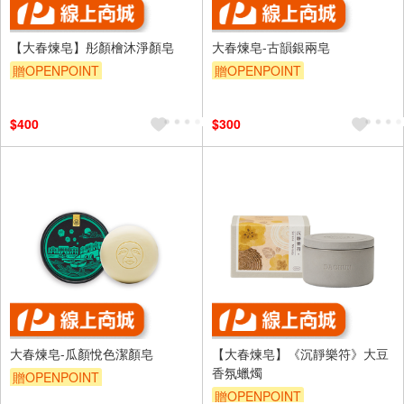
【大春煉皂】彤顏檜沐淨顏皂
大春煉皂-古韻銀兩皂
贈OPENPOINT
贈OPENPOINT
$400
$300
大春煉皂-瓜顏悅色潔顏皂
【大春煉皂】《沉靜樂符》大豆
香氛蠟燭
贈OPENPOINT
贈OPENPOINT