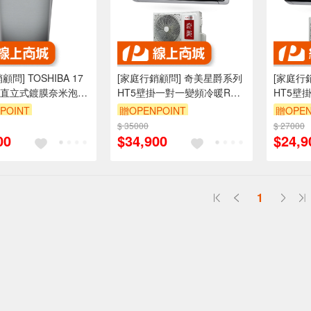
問] TOSHIBA 17
[家庭行銷顧問] 奇美星爵系列
[家庭行
直立式鍍膜奈米泡洗
HT5壁掛一對一變頻冷暖RC-
HT5壁
DMUH17WATA
S36HT5/RB-S36HT5
RC-S29
POINT
贈OPENPOINT
贈OPEN
$ 35000
$ 27000
00
$34,900
$24,9
1