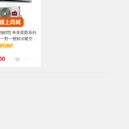
銷顧問] 奇美星爵系列
掛一對一變頻冷暖空調
HT5/RB-S29HT5
POINT
00