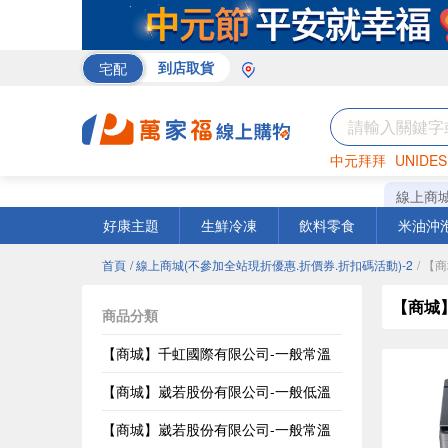
宅配
到店取貨
中元拜拜
UNIDES
巧克力
罐頭
咖啡
線上商
好康主題
生鮮冷凍
飲料零食
米油沖
首頁
/ 線上商城(不參加全站現折優惠.折價券.折扣碼活動)-2
/ 【
【商城
商品分類
【商城】千虹國際有限公司-一般常溫
【商城】崴若股份有限公司-一般低溫
【商城】崴若股份有限公司-一般常溫