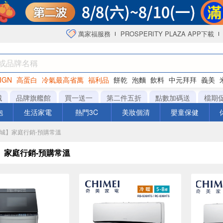
萬家福服務
PROSPERITY PLAZA APP下載
IGN
高蛋白
冷氣最高省萬
福利品
餅乾
泡麵
飲料
中元拜拜
義美
海苔
城
品牌旗艦館
買一送一
第二件五折
點數加碼送
檔期
泡
生活家電
熱門3C
美妝個清
嬰童保健
商城】家庭行銷-預購常溫
】家庭行銷-預購常溫