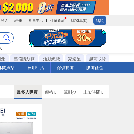
結帳
登入
註冊
會員中心
訂單查詢
購物車(0)
米
促銷
整箱購划算
活動總覽
家速配
超商取貨
休閒娛樂
日用生活
傢俱寢飾
服飾鞋包
最多人購買
價格↓
筆劃少
上架時間↓