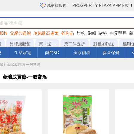
萬家福服務
PROSPERITY PLAZA APP下載
IGN
父親節送禮
冷氣最高省萬
福利品
餅乾
泡麵
飲料
中元拜拜
義
衛生紙
城
品牌旗艦館
買一送一
第二件五折
點數加碼送
檔期
泡
生活家電
熱門3C
美妝個清
嬰童保健
【商城】金瑞成貢糖-一般常溫
】金瑞成貢糖-一般常溫