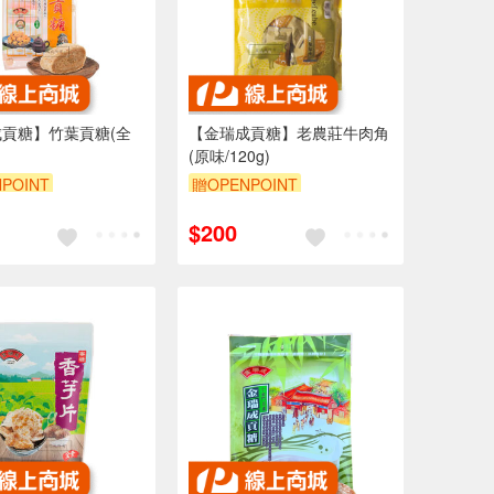
貢糖】竹葉貢糖(全
【金瑞成貢糖】老農莊牛肉角
(原味/120g)
POINT
贈OPENPOINT
$200