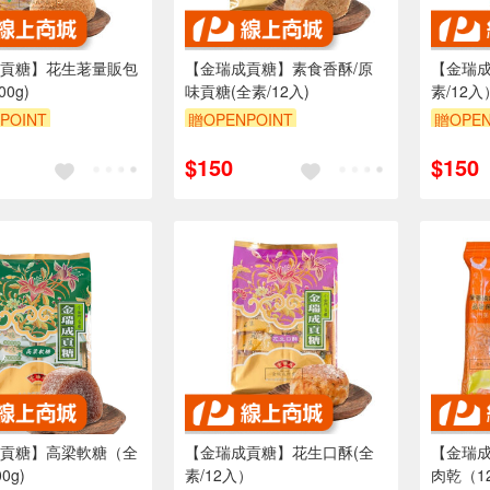
貢糖】花生荖量販包
【金瑞成貢糖】素食香酥/原
【金瑞成
0g)
味貢糖(全素/12入)
素/12入
POINT
贈OPENPOINT
贈OPEN
$150
$150
貢糖】高梁軟糖（全
【金瑞成貢糖】花生口酥(全
【金瑞
0g)
素/12入）
肉乾（12