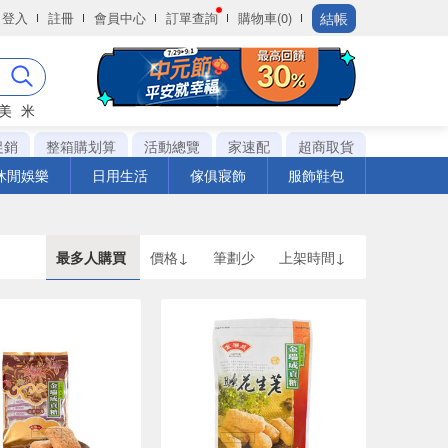
結帳
登入
註冊
會員中心
訂單查詢
購物車(0)
美
米
促銷
整箱購划算
活動總覽
家速配
超商取貨
休閒娛樂
日用生活
傢俱寢飾
服飾鞋包
最多人購買
價格↓
筆劃少
上架時間↓