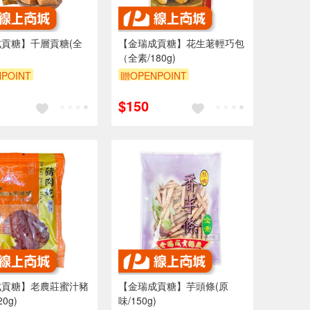
貢糖】千層貢糖(全
【金瑞成貢糖】花生荖輕巧包
）
（全素/180g)
POINT
贈OPENPOINT
$150
成貢糖】老農莊蜜汁豬
【金瑞成貢糖】芋頭條(原
0g)
味/150g)