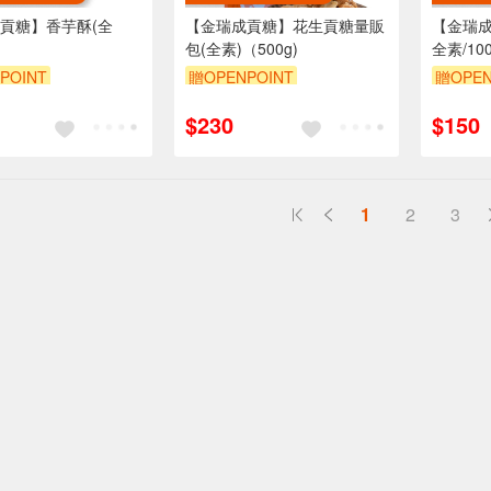
貢糖】香芋酥(全
【金瑞成貢糖】花生貢糖量販
【金瑞成
）
包(全素)（500g)
全素/100
POINT
贈OPENPOINT
贈OPEN
$230
$150
1
2
3