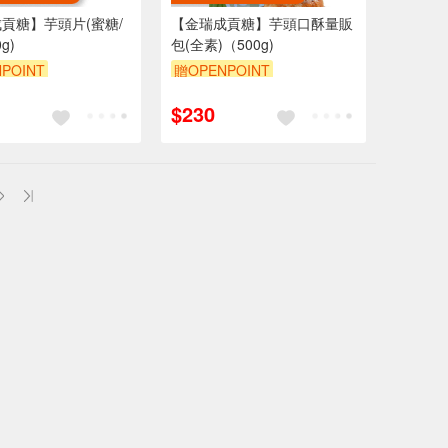
貢糖】芋頭片(蜜糖/
【金瑞成貢糖】芋頭口酥量販
g)
包(全素)（500g)
POINT
贈OPENPOINT
$230