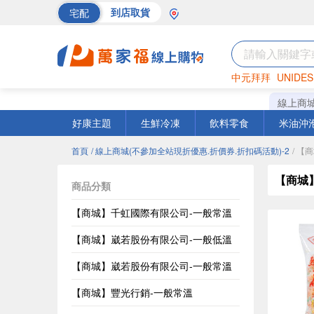
宅配
到店取貨
中元拜拜
UNIDES
海苔
巧克力
罐頭
線上商
好康主題
生鮮冷凍
飲料零食
米油沖
首頁
/ 線上商城(不參加全站現折優惠.折價券.折扣碼活動)-2
/ 
【商城
商品分類
【商城】千虹國際有限公司-一般常溫
【商城】崴若股份有限公司-一般低溫
【商城】崴若股份有限公司-一般常溫
【商城】豐光行銷-一般常溫