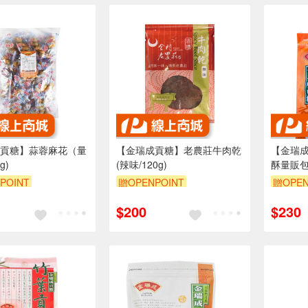
貢糖】蒜蓉麻花（量
【金瑞成貢糖】老農莊牛肉乾
【金瑞成
g)
(辣味/120g)
酥量販包(
POINT
贈OPENPOINT
贈OPEN
$200
$230