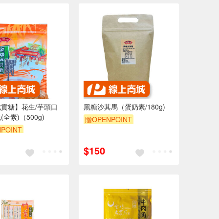
貢糖】花生/芋頭口
黑糖沙其馬（蛋奶素/180g)
全素)（500g)
贈OPENPOINT
POINT
$150