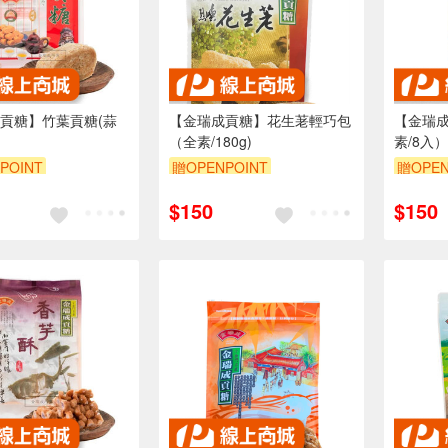
貢糖】竹葉貢糖(蒜
【金瑞成貢糖】花生荖輕巧包
【金瑞成
（全素/180g)
素/8入）
POINT
贈OPENPOINT
贈OPEN
$150
$150