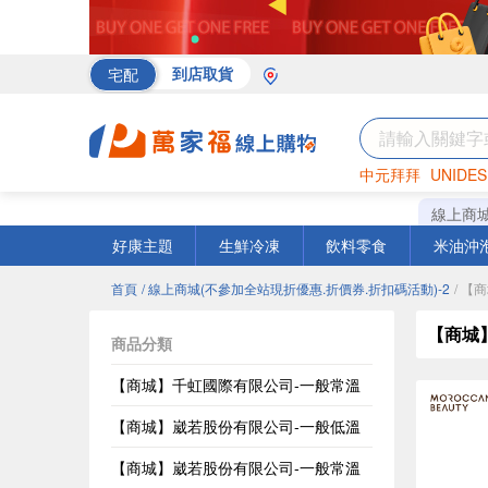
宅配
到店取貨
中元拜拜
UNIDES
海苔
巧克力
罐頭
線上商
好康主題
生鮮冷凍
飲料零食
米油沖
首頁
/ 線上商城(不參加全站現折優惠.折價券.折扣碼活動)-2
/ 
【商城
商品分類
【商城】千虹國際有限公司-一般常溫
【商城】崴若股份有限公司-一般低溫
【商城】崴若股份有限公司-一般常溫