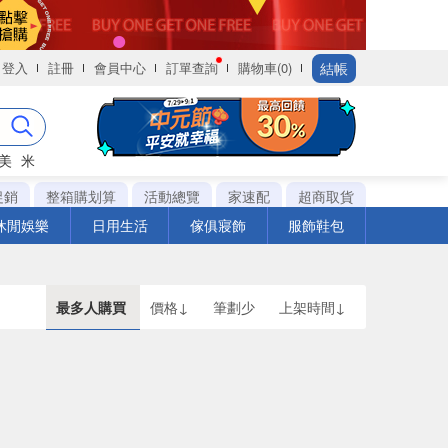
結帳
登入
註冊
會員中心
訂單查詢
購物車(0)
美
米
促銷
整箱購划算
活動總覽
家速配
超商取貨
休閒娛樂
日用生活
傢俱寢飾
服飾鞋包
最多人購買
價格↓
筆劃少
上架時間↓