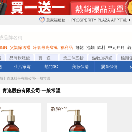
萬家福服務
PROSPERITY PLAZA APP下載
IGN
父親節送禮
冷氣最高省萬
福利品
餅乾
泡麵
飲料
中元拜拜
義
衛生紙
城
品牌旗艦館
買一送一
第二件五折
點數加碼送
檔期
泡
生活家電
熱門3C
美妝個清
嬰童保健
【商城】青逸股份有限公司-一般常溫
】青逸股份有限公司-一般常溫