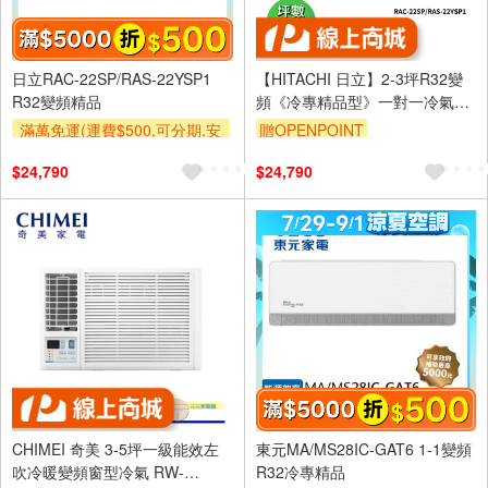
日立RAC-22SP/RAS-22YSP1
【HITACHI 日立】2-3坪R32變
R32變頻精品
頻《冷專精品型》一對一冷氣
RAC-22SP/RAS-22YSP1
滿萬免運(運費$500,可分期,安
贈OPENPOINT
裝跨區費另計,單品未滿1萬元
$24,790
$24,790
及使用6期以上分期0利率,需付
基本安裝運費)
滿額折$500
滿額贈券
CHIMEI 奇美 3-5坪一級能效左
東元MA/MS28IC-GAT6 1-1變頻
吹冷暖變頻窗型冷氣 RW-
R32冷專精品