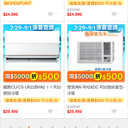
L29HW1
贈OPENPOINT
滿萬免運(運費$500,可分期,安
裝跨區費另計,單品未滿1萬元
$ 25490
$24,590
$24,990
及使用6期以上分期0利率,需付
基本安裝運費)
滿額折$500
滿額贈券
國際CU/CS-UK22BHA2 1-1 R32
聲寶AW-RH28DC R32變頻窗型-
變頻冷暖
冷暖
滿萬免運(運費$500,可分期,安
滿萬免運(運費$500,可分期,安
裝跨區費另計,單品未滿1萬元
裝跨區費另計,單品未滿1萬元
$ 25500
$25,400
$25,450
及使用6期以上分期0利率,需付
及使用6期以上分期0利率,需付
偏遠地區配送
基本安裝運費)
基本安裝運費)
詐騙網頁！請小心！
滿額折$500
滿額贈券
滿額折$500
滿額贈券
得獎公告
1
2
3
4
5
6
7