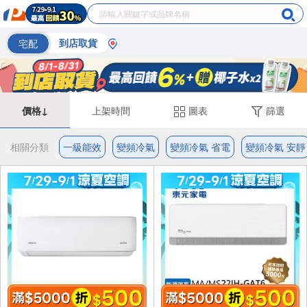
宅配
到店取貨
價格↓
上架時間
圖表
篩選
相關分類
一級能效
變頻冷氣
變頻冷氣 省電
變頻冷氣 安靜