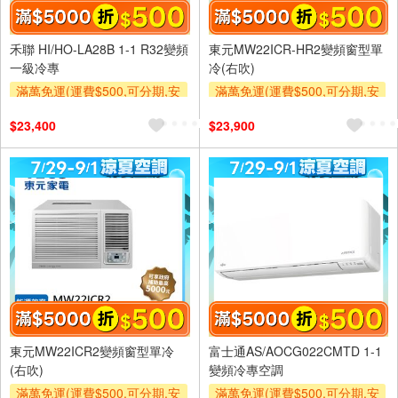
禾聯 HI/HO-LA28B 1-1 R32變頻
東元MW22ICR-HR2變頻窗型單
一級冷專
冷(右吹)
滿萬免運(運費$500,可分期,安
滿萬免運(運費$500,可分期,安
裝跨區費另計,單品未滿1萬元
裝跨區費另計,單品未滿1萬元
$23,400
$23,900
及使用6期以上分期0利率,需付
及使用6期以上分期0利率,需付
基本安裝運費)
基本安裝運費)
滿額折$500
滿額贈券
滿額折$500
滿額贈券
東元MW22ICR2變頻窗型單冷
富士通AS/AOCG022CMTD 1-1
(右吹)
變頻冷專空調
滿萬免運(運費$500,可分期,安
滿萬免運(運費$500,可分期,安