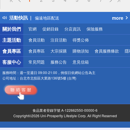
熱門話題
銀行優惠
活動快訊
more
偏遠地區配送
詐騙網頁！請小心！
關於我們
官網
促銷目錄
分店資訊
保險服務
主題活動
會員活動
注目活動
得獎公佈
會員專區
會員專區
大宗採購
購物須知
會員服務條款
隱
客服中心
常見問題
服務公告
意見信箱
服務時間：
週一至週日 09:00-21:00，例假日依網站公告為主
公司地址：
台北市北投區大業路136號5樓 (台灣)
食品業者登錄字號 A-122662550-00000-6
Copyright©2026 Uni-Prosperity Lifestyle Corp. All Right Reserved