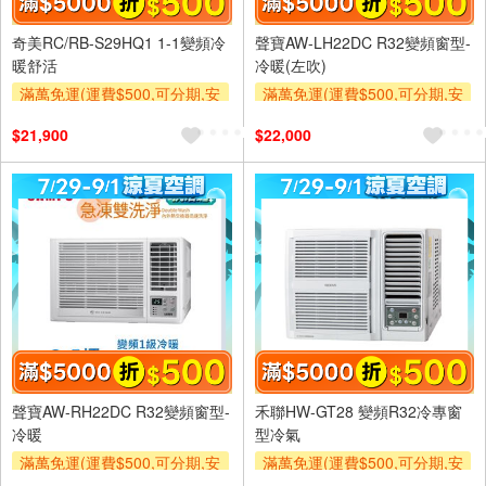
奇美RC/RB-S29HQ1 1-1變頻冷
聲寶AW-LH22DC R32變頻窗型-
暖舒活
冷暖(左吹)
滿萬免運(運費$500,可分期,安
滿萬免運(運費$500,可分期,安
裝跨區費另計,單品未滿1萬元
裝跨區費另計,單品未滿1萬元
$21,900
$22,000
及使用6期以上分期0利率,需付
及使用6期以上分期0利率,需付
基本安裝運費)
基本安裝運費)
滿額折$500
滿額贈券
滿額折$500
滿額贈券
聲寶AW-RH22DC R32變頻窗型-
禾聯HW-GT28 變頻R32冷專窗
冷暖
型冷氣
滿萬免運(運費$500,可分期,安
滿萬免運(運費$500,可分期,安
裝跨區費另計,單品未滿1萬元
裝跨區費另計,單品未滿1萬元