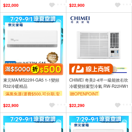
$22,000
$22,900
及使用6期以上分期0利率,需付
及使用6期以上分期0利率,需付
基本安裝運費)
基本安裝運費)
滿額折$500
滿額贈券
滿額折$500
滿額贈券
東元MA/MS22IH-GA5 1-1變頻
CHIMEI 奇美2-4坪一級能效右吹
R32冷暖精品
冷暖變頻窗型冷氣 RW-R22HW1
滿萬免運(運費$500,可分期,安
贈OPENPOINT
裝跨區費另計,單品未滿1萬元
$22,900
$22,290
及使用6期以上分期0利率,需付
基本安裝運費)
滿額折$500
滿額贈券