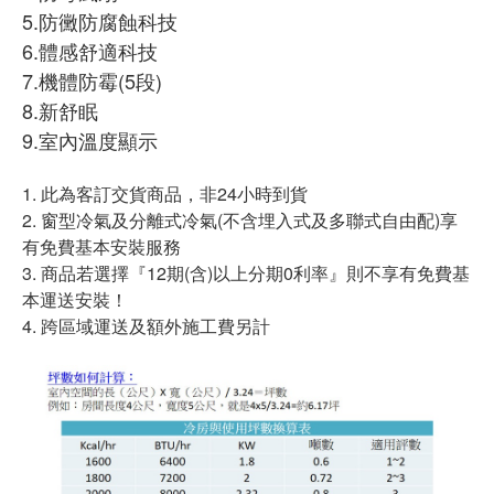
5.防黴防腐蝕科技
6.體感舒適科技
7.機體防霉(5段)
8.新舒眠
9.室內溫度顯示
1. 此為客訂交貨商品，非24小時到貨
2. 窗型冷氣及分離式冷氣(不含埋入式及多聯式自由配)享
有免費基本安裝服務
3. 商品若選擇『12期(含)以上分期0利率』則不享有免費基
本運送安裝！
4. 跨區域運送及額外施工費另計