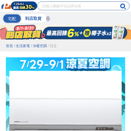
宅配
到店取貨
首頁
/ 生活家電
/ 冷暖空調
/ 日立