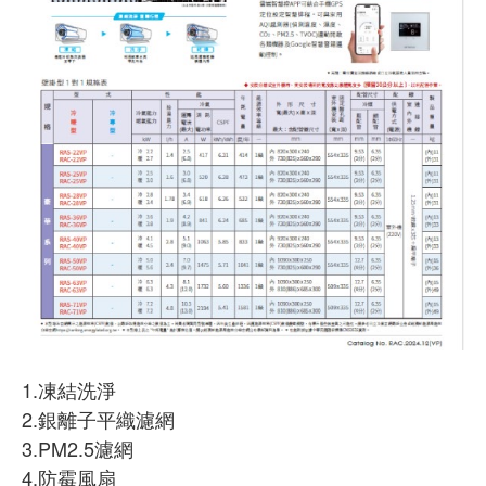
1.凍結洗淨
2.銀離子平織濾網
3.PM2.5濾網
4.防霉風扇