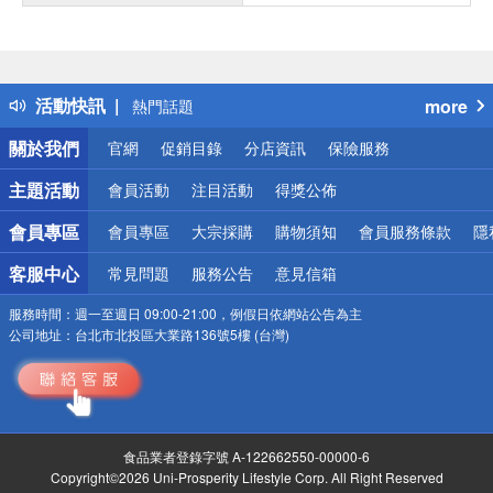
偏遠地區配送
詐騙網頁！請小心！
得獎公告
活動快訊
more
熱門話題
銀行優惠
關於我們
官網
促銷目錄
分店資訊
保險服務
偏遠地區配送
詐騙網頁！請小心！
主題活動
會員活動
注目活動
得獎公佈
會員專區
會員專區
大宗採購
購物須知
會員服務條款
隱
客服中心
常見問題
服務公告
意見信箱
服務時間：
週一至週日 09:00-21:00，例假日依網站公告為主
公司地址：
台北市北投區大業路136號5樓 (台灣)
食品業者登錄字號 A-122662550-00000-6
Copyright©2026 Uni-Prosperity Lifestyle Corp. All Right Reserved