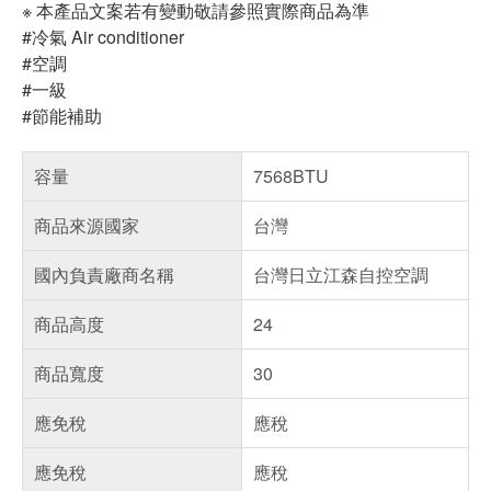
※ 本產品文案若有變動敬請參照實際商品為準
#冷氣 Air conditioner
#空調
#一級
#節能補助
容量
7568BTU
商品來源國家
台灣
國內負責廠商名稱
台灣日立江森自控空調
商品高度
24
商品寬度
30
應免稅
應稅
應免稅
應稅