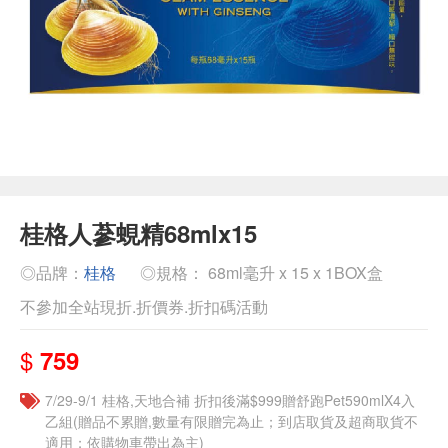
桂格人蔘蜆精68mlx15
◎品牌：
桂格
◎規格： 68ml毫升 x 15 x 1BOX盒
不參加全站現折.折價券.折扣碼活動
$
759
7/29-9/1 桂格,天地合補 折扣後滿$999贈舒跑Pet590mlX4入
乙組(贈品不累贈,數量有限贈完為止；到店取貨及超商取貨不
適用；依購物車帶出為主)​