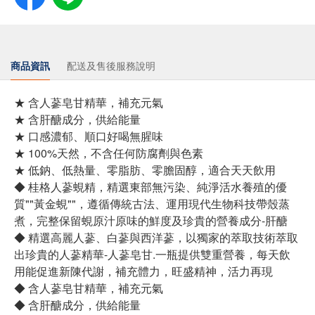
商品資訊
配送及售後服務說明
★ 含人蔘皂甘精華，補充元氣
★ 含肝醣成分，供給能量
★ 口感濃郁、順口好喝無腥味
★ 100%天然，不含任何防腐劑與色素
★ 低鈉、低熱量、零脂肪、零膽固醇，適合天天飲用
◆ 桂格人蔘蜆精，精選東部無污染、純淨活水養殖的優
質""黃金蜆""，遵循傳統古法、運用現代生物科技帶殼蒸
煮，完整保留蜆原汁原味的鮮度及珍貴的營養成分-肝醣
◆ 精選高麗人蔘、白蔘與西洋蔘，以獨家的萃取技術萃取
出珍貴的人蔘精華-人蔘皂甘.一瓶提供雙重營養，每天飲
用能促進新陳代謝，補充體力，旺盛精神，活力再現
◆ 含人蔘皂甘精華，補充元氣
◆ 含肝醣成分，供給能量