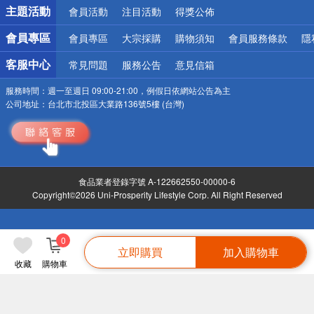
詐騙網頁！請小心！
主題活動
會員活動
注目活動
得獎公佈
會員專區
會員專區
大宗採購
購物須知
會員服務條款
隱
客服中心
常見問題
服務公告
意見信箱
服務時間：
週一至週日 09:00-21:00，例假日依網站公告為主
公司地址：
台北市北投區大業路136號5樓 (台灣)
食品業者登錄字號 A-122662550-00000-6
Copyright©2026 Uni-Prosperity Lifestyle Corp. All Right Reserved
0
立即購買
加入購物車
收藏
購物車