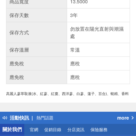
商品寬度
13.5000
保存天數
3年
勿放置在陽光直射與潮濕
保存方式
處
保存溫層
常溫
應免稅
應稅
應免稅
應稅
高麗人蔘萃取液
(
水、紅蔘、紅棗、西洋蔘、白蔘、蓮子、百合
)
、蜆精、
香料
偏遠地區配送
詐騙網頁！請小心！
得獎公告
活動快訊
more
熱門話題
銀行優惠
關於我們
官網
促銷目錄
分店資訊
保險服務
偏遠地區配送