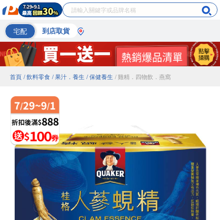
宅配
到店取貨
首頁
/ 飲料零食
/ 果汁．養生
/ 保健養生
/ 雞精．四物飲．燕窩