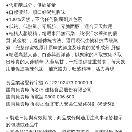
●含肝醣成分，供給能量
●口感濃郁、順口好喝無腥味
●100%天然，不含任何防腐劑與色素
●低鈉、低熱量、零脂肪、零膽固醇，適合天天飲用
●桂格人蔘蜆精，精選東部無污染、純淨活水養殖的優
質''黃金蜆''，遵循傳統古法、運用現代生物科技帶殼蒸
煮，完整保留蜆原汁原味的鮮度及珍貴的營養成分-肝醣
●精選高麗人蔘、白蔘與西洋蔘，以獨家的萃取技術萃取
出珍貴的人蔘精華-人蔘皂甘，一瓶提供雙重營養，每天飲
用能促進新陳代謝，補充體力，旺盛精神，活力再現
食品業者登錄字號:A-122102473-00000-9
國內負責廠商名稱:佳格食品股份有限公司
國內負責廠商電話:0800-006-600
國內負責廠商地址:台北市大安區仁愛路3段136號5樓
※ 製造日期與有效期限，商品成分與適用注意事項皆標示
於包裝或產品中
※ 本產品網頁因拍攝關係，圖檔略有差異，實際以廠商出