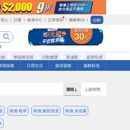
結帳
登入
註冊
會員中心
訂單查詢
購物車(0)
米
促銷
整箱購划算
活動總覽
家速配
超商取貨
休閒娛樂
日用生活
傢俱寢飾
服飾鞋包
價格↓
上架時間
取
保濕 植萃
保濕 臉部清潔
保濕 沐浴露
和