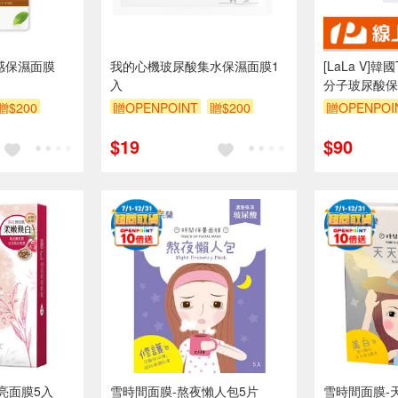
水感保濕面膜
我的心機玻尿酸集水保濕面膜1
[LaLa V]韓國T
入
分子玻尿酸保濕
贈$200
贈OPENPOINT
贈$200
贈OPENPOI
$19
$90
亮面膜5入
雪時間面膜-熬夜懶人包5片
雪時間面膜-