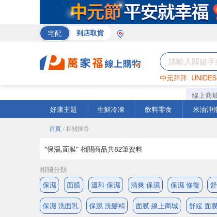
宅配
到店取貨
中元拜拜
UNIDES
巧克力
罐頭
咖啡
線上商
好康主題
生鮮冷凍
飲料零食
米油沖
首頁
/ 相關搜尋
"保濕,面膜" 相關商品共
82
筆資料
相關分類
保濕
面膜
溫和 保濕
清爽 保濕
保濕 修復
舒
保濕 洗面乳
保濕 洗髮精
面膜 線上商城
舒緩 面