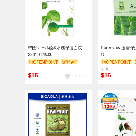
韓國isLeaf極緻水感保濕面膜
Farm stay 蘆
22ml-積雪草
膜
贈OPENPOINT
滿額9折
贈OPENPOINT
贈$200
$ 18
贈$200
$15
$16