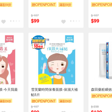
滿額9折
贈OPENPOINT
滿額9折
贈OPENPOI
贈$200
贈$200
$ 107
$ 107
$99
$99
膜-今天我最
雪芙蘭時間保養面膜-保濕大補
森田藥粧瞬效
帖5片
贈OPENPOI
滿額9折
贈OPENPOINT
滿額9折
贈$200
$ 107
贈$200
$ 238
$99
$129