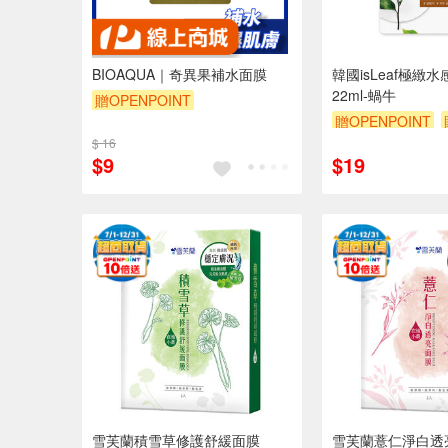
BIOAQUA｜奇異果補水面膜
韓國isLeaf極緻
22ml-蝸牛
贈OPENPOINT
贈OPENPOINT
$ 16
$9
$19
雪芙蘭積雪草修護舒緩面膜
雪芙蘭薏仁淨白透