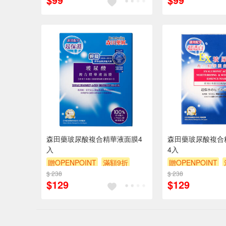
森田藥玻尿酸複合精華液面膜4
森田藥玻尿酸複合
入
4入
贈OPENPOINT
滿額9折
贈OPENPOINT
$ 238
贈$200
$ 238
贈$200
$129
$129