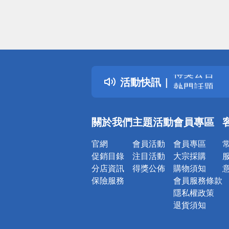
偏遠地區配
詐騙網頁！
得獎公告
活動快訊
熱門話題
銀行優惠
偏遠地區配
關於我們
主題活動
會員專區
詐騙網頁！
官網
會員活動
會員專區
促銷目錄
注目活動
大宗採購
分店資訊
得獎公佈
購物須知
保險服務
會員服務條款
隱私權政策
退貨須知