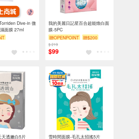
orriden Dive-in 微
我的美麗日記星百合超能煥白面
面膜 27ml
膜-5PC
NT
贈OPENPOINT
贈$200
$ 219
$99
天天透嫩白5片
雪時間面膜-毛孔太招搖5片