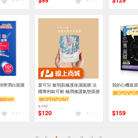
精華潤白面膜
茵可兒 敏弱肌修護保濕面膜 法
我的心機玻尿
國專利歐可耐 極潤修護氣墊面膜
贈OPENPOI
滿額9折
贈OPENPOINT
贈$200
$ 150
$120
$159
1
2
3