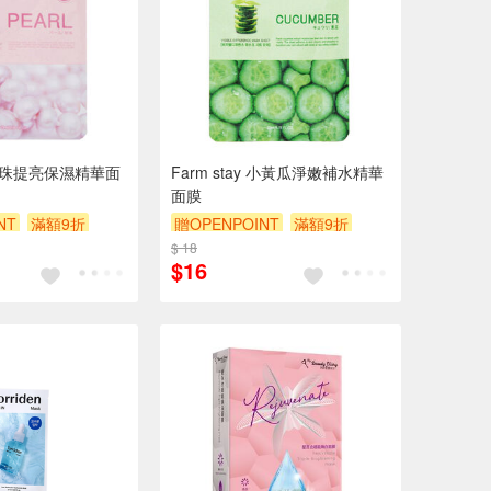
y 珍珠提亮保濕精華面
Farm stay 小黃瓜淨嫩補水精華
面膜
NT
滿額9折
贈OPENPOINT
滿額9折
$ 18
贈$200
$16