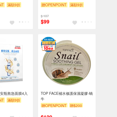
NT
滿額9折
贈OPENPOINT
滿額9折
贈$200
$ 107
$99
安瓶救急面膜4入
TOP FACE補水修護保濕凝膠-蝸
牛
NT
滿額9折
贈OPENPOINT
贈$200
$129