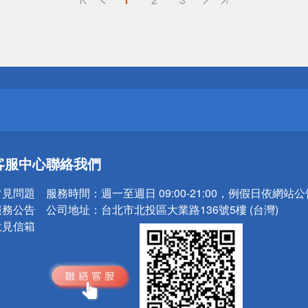
送
請小心！
送
客服中心
聯絡我們
請小心！
常見問題
服務時間：
週一至週日 09:00-21:00，例假日依網站
服務公告
公司地址：
台北市北投區大業路136號5樓 (台灣)
意見信箱