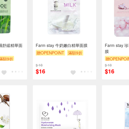
薈保濕舒緩精華面
Farm stay 牛奶嫩白精華面膜
Farm sta
膜
贈OPENPOINT
滿額9折
滿額9折
贈OPENPOI
贈$200
$ 18
$ 18
贈$200
$16
$16