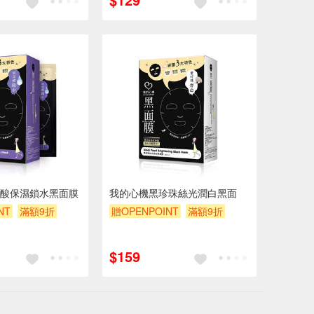
酸保濕鎖水黑面膜
我的心機黑珍珠絲光潤白黑面
NT
滿額9折
贈OPENPOINT
滿額9折
贈$200
$159