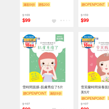
滿額9折
贈$200
贈OPENPOINT
贈$200
$ 169
$ 159
$99
$99
雪時間面膜-肌膚秀痘了5片
雪芙蘭時間保養面
美5片
贈OPENPOINT
滿額9折
贈OPENPOINT
贈$200
$ 107
$ 107
贈$200
$99
$99