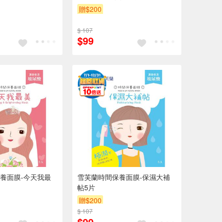
贈$200
$ 107
$99
養面膜-今天我最
雪芙蘭時間保養面膜-保濕大補
帖5片
贈$200
$ 107
$99