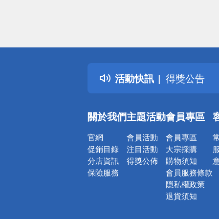
偏遠地區配
詐騙網頁！
得獎公告
活動快訊
熱門話題
銀行優惠
偏遠地區配
關於我們
主題活動
會員專區
詐騙網頁！
官網
會員活動
會員專區
促銷目錄
注目活動
大宗採購
分店資訊
得獎公佈
購物須知
保險服務
會員服務條款
隱私權政策
退貨須知