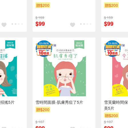
贈$200
贈$200
$ 169
$ 159
$99
$99
招搖5片
雪時間面膜-肌膚秀痘了5片
雪芙蘭時間保
美5片
贈$200
贈$200
$ 107
$ 107
$99
$99