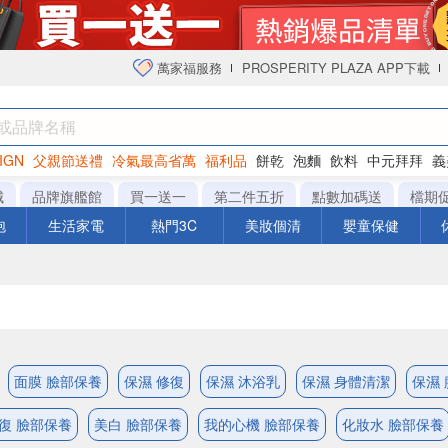
萬家福服務
PROSPERITY PLAZA APP下載
IGN
父親節送禮
冷氣最高省萬
福利品
餅乾
泡麵
飲料
中元拜拜
義
衛生紙
城
品牌旗艦館
買一送一
第二件五折
點數加碼送
檔期
泡
生活家電
熱門3C
美妝個清
嬰童保健
面膜 臉部保養
保濕 修復
保濕 沐浴乳
保濕 身體清潔
保濕
復 臉部保養
美白 臉部保養
我的心機 臉部保養
化妝水 臉部保養