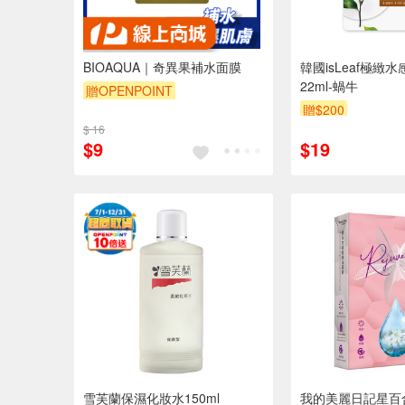
BIOAQUA｜奇異果補水面膜
韓國isLeaf極緻
22ml-蝸牛
贈OPENPOINT
贈$200
$ 16
$9
$19
雪芙蘭保濕化妝水150ml
我的美麗日記星百