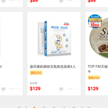
l
森田藥粧瞬效安瓶救急面膜4入
TOP FAC
牛
贈$200
贈$200
$ 238
$129
$129
1
2
3
4
5