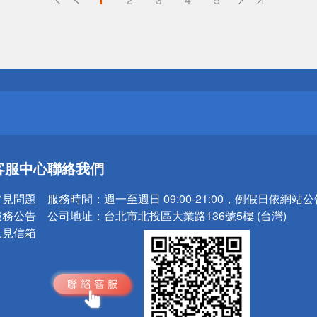
送
請小心！
送
客服中心
聯絡我們
請小心！
常見問題
服務時間：
週一至週日 09:00-21:00，例假日依網站
服務公告
公司地址：
台北市北投區大業路136號5樓 (台灣)
意見信箱