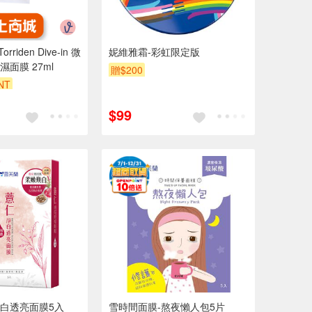
orriden Dive-in 微
妮維雅霜-彩虹限定版
面膜 27ml
贈$200
NT
$99
白透亮面膜5入
雪時間面膜-熬夜懶人包5片