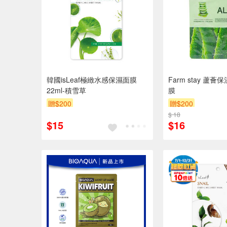
韓國isLeaf極緻水感保濕面膜
Farm stay 蘆
22ml-積雪草
膜
贈$200
贈$200
$ 18
$15
$16