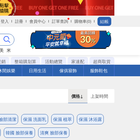
結帳
登入
註冊
會員中心
訂單查詢
購物車(0)
美
米
促銷
整箱購划算
活動總覽
家速配
超商取貨
休閒娛樂
日用生活
傢俱寢飾
服飾鞋包
價格↓
上架時間
 臉部清潔
保濕 洗面乳
保濕 植萃
保濕 沐浴露
韓國 臉部保養
清爽 臉部保養