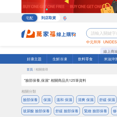
宅配
到店取貨
中元拜拜
UNIDES
海苔
巧克力
罐頭
線上商
好康主題
生鮮冷凍
飲料零食
米油沖
首頁
/ 相關搜尋
"臉部保養,保濕" 相關商品共
125
筆資料
相關分類
臉部保養
保濕
溫和 保濕
清爽 保濕
舒緩 保濕
玻尿酸 臉部保養
舒緩 臉部保養
緊緻 臉部保養
修