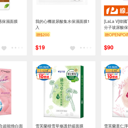
水感保濕面膜
我的心機玻尿酸集水保濕面膜1
[LaLa V]韓國T
入
分子玻尿酸保濕
贈$200
贈OPENPOI
$19
$90
合超能煥白面
雪芙蘭積雪草修護舒緩面膜
雪芙蘭薏仁淨