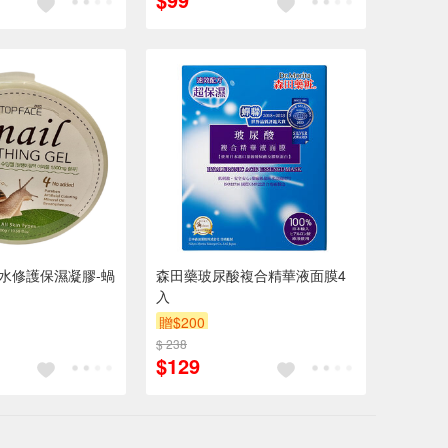
E補水修護保濕凝膠-蝸
森田藥玻尿酸複合精華液面膜4
入
贈$200
$ 238
$129