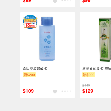
森田藥玻尿酸水
廣源良菜瓜水100m
贈$200
贈$200
$ 149
$109
$129