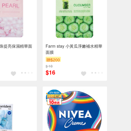
y 珍珠提亮保濕精華面
Farm stay 小黃瓜淨嫩補水精華
面膜
贈$200
$ 18
$16