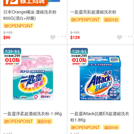
日本Orange橘油 濃縮洗衣粉
一匙靈亮彩超濃縮洗衣粉
800G(漂白+抑菌)
贈OPENPOINT
滿額9折
贈OPENPOINT
贈$200
$ 120
$ 165
$96
$129
一匙靈淨柔超濃縮洗衣粉-1.9Kg
一匙靈Attack抗菌EX超濃縮洗衣
粉1.8Kg
贈OPENPOINT
滿額9折
贈OPENPOINT
滿額9折
贈$200
$ 165
$ 165