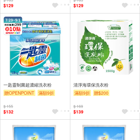
贈$200
$129
$129
一匙靈制菌超濃縮洗衣粉
清淨海環保洗衣粉
贈OPENPOINT
滿額9折
滿額9折
贈$200
贈$200
$ 155
$ 169
$132
$139