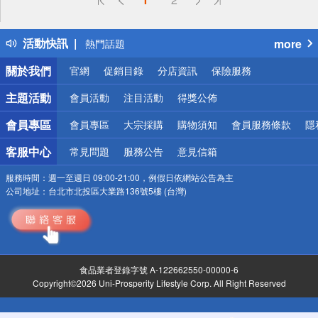
詐騙網頁！請小心！
得獎公告
活動快訊
more
熱門話題
銀行優惠
關於我們
官網
促銷目錄
分店資訊
保險服務
偏遠地區配送
詐騙網頁！請小心！
主題活動
會員活動
注目活動
得獎公佈
會員專區
會員專區
大宗採購
購物須知
會員服務條款
隱
客服中心
常見問題
服務公告
意見信箱
服務時間：
週一至週日 09:00-21:00，例假日依網站公告為主
公司地址：
台北市北投區大業路136號5樓 (台灣)
食品業者登錄字號 A-122662550-00000-6
Copyright©2026 Uni-Prosperity Lifestyle Corp. All Right Reserved