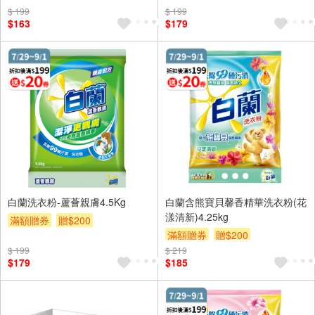
$ 199
$ 199
$163
$179
白蘭洗衣粉-蘆薈親膚4.5Kg
白蘭含熊寶貝馨香精華洗衣粉(花
漾清新)4.25kg
滿額贈券
贈$200
滿額贈券
贈$200
$ 199
$ 219
$179
$185