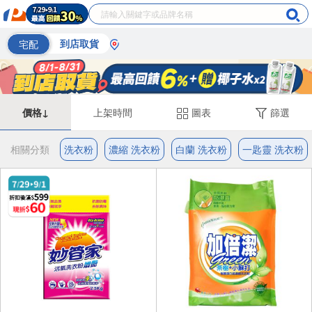
宅配
到店取貨
價格↓
上架時間
圖表
篩選
相關分類
洗衣粉
濃縮 洗衣粉
白蘭 洗衣粉
一匙靈 洗衣粉