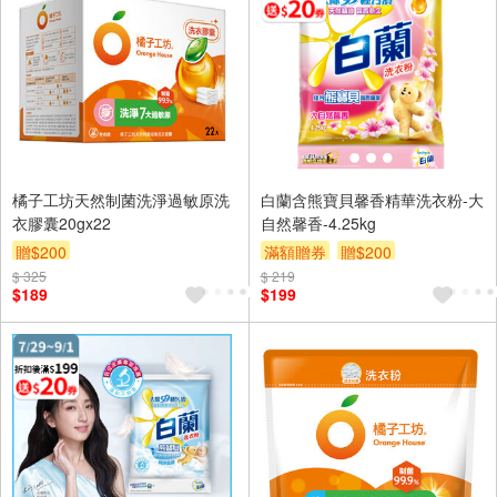
橘子工坊天然制菌洗淨過敏原洗
白蘭含熊寶貝馨香精華洗衣粉-大
衣膠囊20gx22
自然馨香-4.25kg
贈$200
滿額贈券
贈$200
$ 325
$ 219
$189
$199