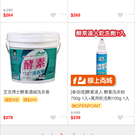
$ 299
$264
$265
艾克博士酵素濃縮洗衣膏
[春佰億]酵素達人 酵素洗衣粉
700g 1入+萬用乾洗劑100g 1入
滿額9折
贈$200
贈OPENPOINT
$ 399
$278
$239
偏遠地區配送
1
2