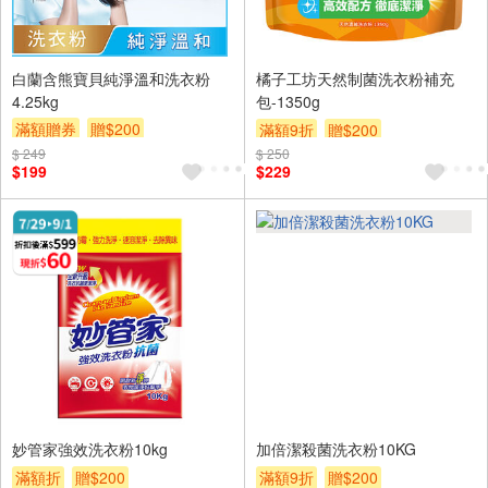
白蘭含熊寶貝純淨溫和洗衣粉
橘子工坊天然制菌洗衣粉補充
4.25kg
包-1350g
滿額贈券
贈$200
滿額9折
贈$200
$ 249
$ 250
$199
$229
妙管家強效洗衣粉10kg
加倍潔殺菌洗衣粉10KG
滿額折
贈$200
滿額9折
贈$200