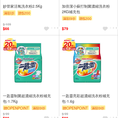
妙管家活氧洗衣粉2.5Kg
加倍潔小蘇打制菌濃縮洗衣粉
2KG補充包
滿額折
贈$200
滿額9折
贈$200
$ 109
$66
$79
一匙靈制菌超濃縮洗衣粉補充
一匙靈亮彩超濃縮洗衣粉補充
包-1.7Kg
包-1.6g
贈OPENPOINT
滿額9折
贈OPENPOINT
滿額9折
$ 99
贈$200
$ 99
贈$200