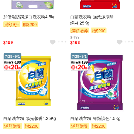
加倍潔防蹣潔白洗衣粉4.5kg
白蘭洗衣粉-強效潔淨除
蟎-4.25Kg
滿額9折
贈$200
滿額贈券
贈$200
$ 199
$159
$163
白蘭洗衣粉-陽光馨香4.25Kg
白蘭洗衣粉-鮮豔護色4.5Kg
滿額贈券
贈$200
滿額贈券
贈$200