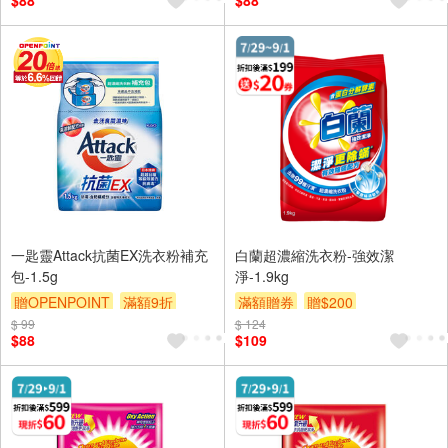
$88
$88
一匙靈Attack抗菌EX洗衣粉補充
白蘭超濃縮洗衣粉-強效潔
包-1.5g
淨-1.9kg
贈OPENPOINT
滿額9折
滿額贈券
贈$200
$ 99
贈$200
$ 124
$88
$109