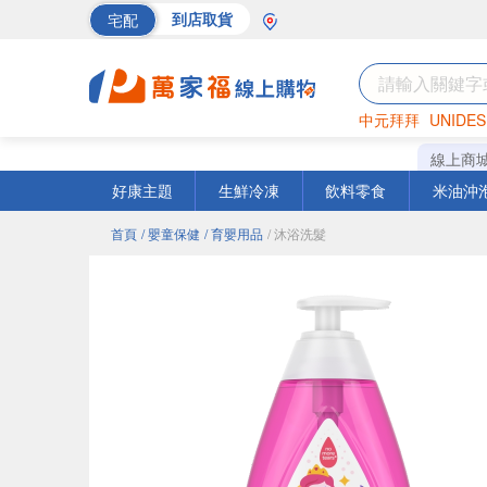
宅配
到店取貨
中元拜拜
UNIDES
海苔
巧克力
罐頭
線上商
好康主題
生鮮冷凍
飲料零食
米油沖
首頁
/ 嬰童保健
/ 育嬰用品
/ 沐浴洗髮