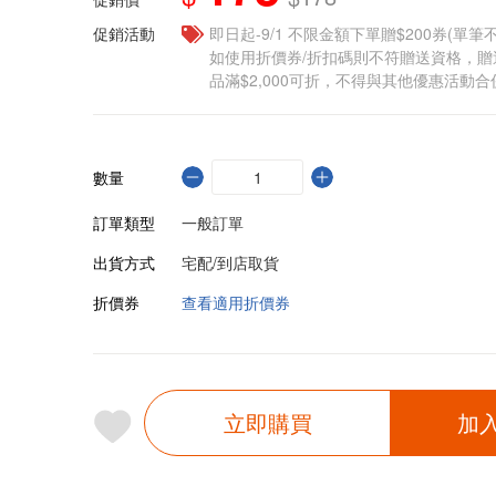
促銷活動
即日起-9/1 不限金額下單贈$200券(單
如使用折價券/折扣碼則不符贈送資格，
品滿$2,000可折，不得與其他優惠活動合
數量
訂單類型
一般訂單
出貨方式
宅配/到店取貨
折價券
查看適用折價券
立即購買
加