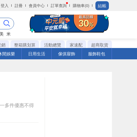
結帳
登入
註冊
會員中心
訂單查詢
購物車(0)
美
米
促銷
整箱購划算
活動總覽
家速配
超商取貨
休閒娛樂
日用生活
傢俱寢飾
服飾鞋包
送一多件優惠不得