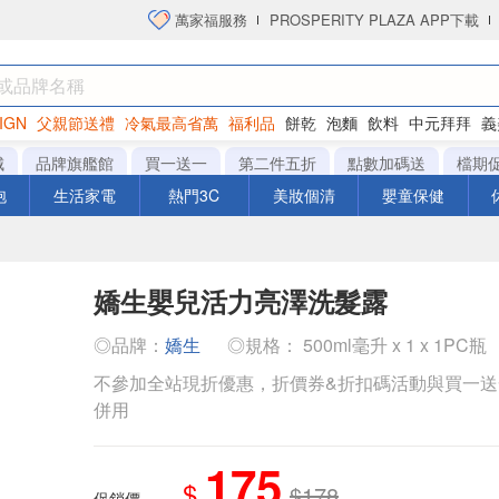
萬家福服務
PROSPERITY PLAZA APP下載
IGN
父親節送禮
冷氣最高省萬
福利品
餅乾
泡麵
飲料
中元拜拜
義
衛生紙
城
品牌旗艦館
買一送一
第二件五折
點數加碼送
檔期
泡
生活家電
熱門3C
美妝個清
嬰童保健
嬌生嬰兒活力亮澤洗髮露
◎品牌：
嬌生
◎規格： 500ml毫升 x 1 x 1PC瓶
不參加全站現折優惠，折價券&折扣碼活動與買一
併用
175
$
$178
促銷價