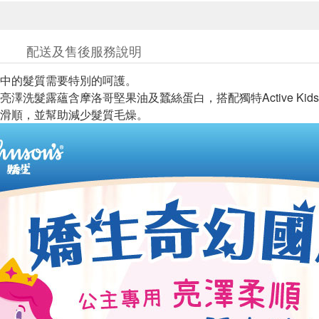
配送及售後服務說明
中的髮質需要特別的呵護。
亮澤洗髮露蘊含摩洛哥堅果油及蠶絲蛋白，搭配獨特Active Ki
滑順，並幫助減少髮質毛燥。