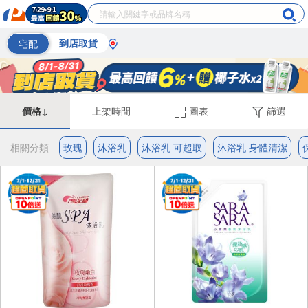
宅配
到店取貨
價格↓
上架時間
圖表
篩選
相關分類
玫瑰
沐浴乳
沐浴乳 可超取
沐浴乳 身體清潔