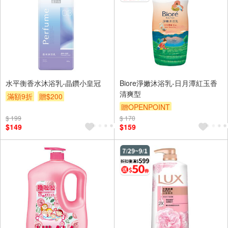
水平衡香水沐浴乳-晶鑽小皇冠
Biore淨嫩沐浴乳-日月潭紅玉香
清爽型
滿額9折
贈$200
贈OPENPOINT
$ 199
$ 170
贈OPENPOINT
滿額9折
$149
$159
贈$200