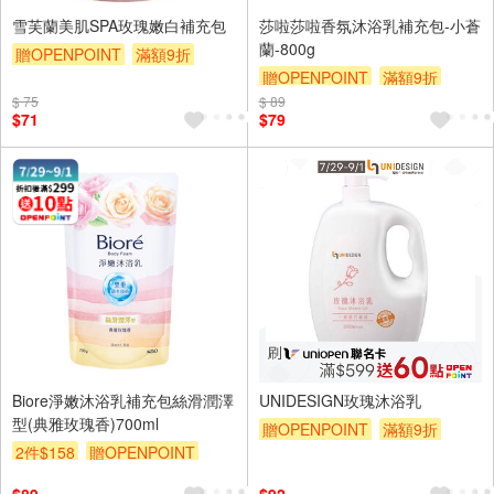
雪芙蘭美肌SPA玫瑰嫩白補充包
莎啦莎啦香氛沐浴乳補充包-小蒼
蘭-800g
贈OPENPOINT
滿額9折
贈OPENPOINT
滿額9折
贈$200
$ 75
$ 89
贈$200
$71
$79
Biore淨嫩沐浴乳補充包絲滑潤澤
UNIDESIGN玫瑰沐浴乳
型(典雅玫瑰香)700ml
贈OPENPOINT
滿額9折
2件$158
贈OPENPOINT
贈$200
贈OPENPOINT
滿額9折