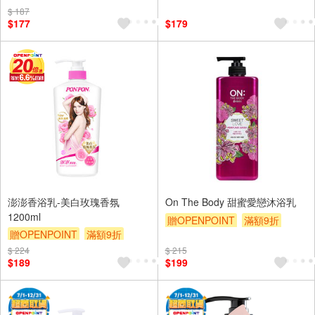
$ 187
$177
$179
澎澎香浴乳-美白玫瑰香氛
On The Body 甜蜜愛戀沐浴乳
1200ml
贈OPENPOINT
滿額9折
贈OPENPOINT
滿額9折
贈$200
贈$200
$ 224
$ 215
$189
$199