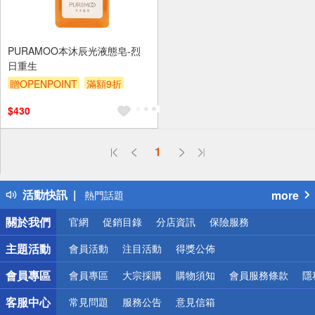
PURAMOO本沐辰光液態皂-烈
日重生
贈OPENPOINT
滿額9折
贈$200
$430
偏遠地區配送
1
詐騙網頁！請小心！
得獎公告
活動快訊
more
熱門話題
銀行優惠
關於我們
官網
促銷目錄
分店資訊
保險服務
偏遠地區配送
詐騙網頁！請小心！
主題活動
會員活動
注目活動
得獎公佈
會員專區
會員專區
大宗採購
購物須知
會員服務條款
隱
客服中心
常見問題
服務公告
意見信箱