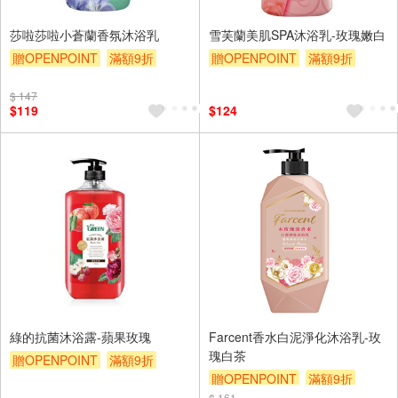
莎啦莎啦小蒼蘭香氛沐浴乳
雪芙蘭美肌SPA沐浴乳-玫瑰嫩白
贈OPENPOINT
滿額9折
贈OPENPOINT
滿額9折
贈$200
贈$200
$ 147
$119
$124
綠的抗菌沐浴露-蘋果玫瑰
Farcent香水白泥淨化沐浴乳-玫
瑰白茶
贈OPENPOINT
滿額9折
贈OPENPOINT
滿額9折
贈$200
$ 161