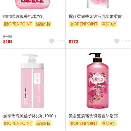
嚕啦啦玫瑰香氛沐浴乳
麗仕柔膚香氛沐浴乳水嫩柔膚
贈OPENPOINT
滿額9折
贈OPENPOINT
滿額9折
贈$200
滿額贈券
贈$200
$ 189
$169
$172
澡享玫瑰風信子沐浴乳1000g
美吾髮晨霧玫瑰奢香沐浴露
贈OPENPOINT
滿額9折
贈OPENPOINT
滿額9折
贈$200
贈$200