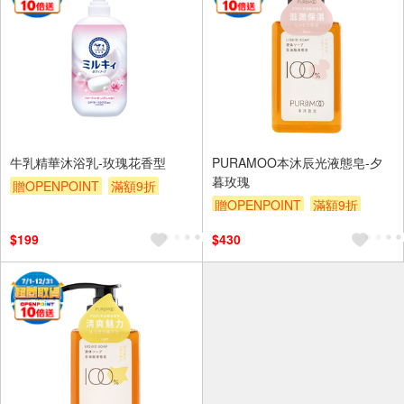
牛乳精華沐浴乳-玫瑰花香型
PURAMOO本沐辰光液態皂-夕
暮玫瑰
贈OPENPOINT
滿額9折
贈OPENPOINT
滿額9折
贈$200
贈$200
$199
$430