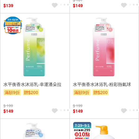
贈$200
$139
$149
水平衡香水沐浴乳-幸運潘朵拉
水平衡香水沐浴乳-粉彩熱氣球
滿額9折
贈$200
滿額9折
贈$200
$ 199
$ 199
$149
$149