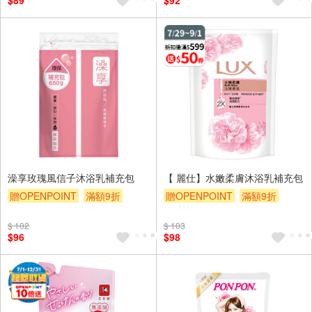
$89
$92
贈$200
澡享玫瑰風信子沐浴乳補充包
【 麗仕】水嫩柔膚沐浴乳補充包
贈OPENPOINT
滿額9折
贈OPENPOINT
滿額9折
贈$200
滿額贈券
贈$200
$ 102
$ 103
$96
$98