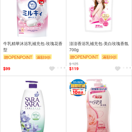
牛乳精華沐浴乳補充包-玫瑰花香
澎澎香浴乳補充包-美白玫瑰香氛
型
700g
贈OPENPOINT
滿額9折
贈OPENPOINT
滿額9折
贈$200
贈$200
$ 125
$99
$119