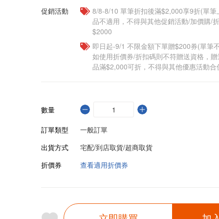
促銷活動
8/8-8/10 單筆折扣後滿$2,000享9折(單
品不適用，不得與其他促銷活動/加價購/折
$2000
即日起-9/1 不限金額下單贈$200券(單
如使用折價券/折扣碼則不符贈送資格，
品滿$2,000可折，不得與其他優惠活動合
數量
訂單類型
一般訂單
出貨方式
宅配/到店取貨/超商取貨
折價券
查看適用折價券
立即購買
加