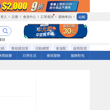
結帳
登入
註冊
會員中心
訂單查詢
購物車(0)
罐頭
促銷
整箱購划算
活動總覽
家速配
超商取貨
休閒娛樂
日用生活
傢俱寢飾
服飾鞋包