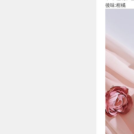
後味:柑橘