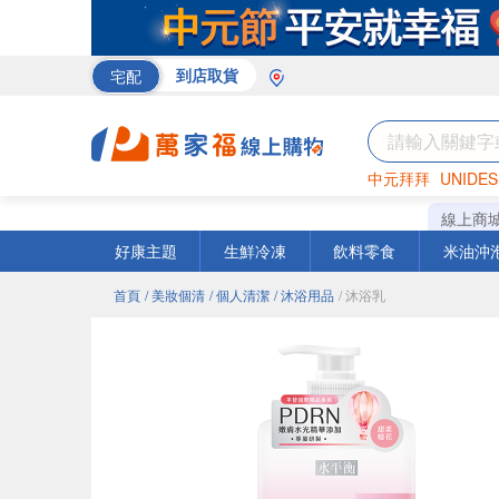
宅配
到店取貨
中元拜拜
UNIDES
米
巧克力
衛生紙
線上商
好康主題
生鮮冷凍
飲料零食
米油沖
首頁
/ 美妝個清
/ 個人清潔
/ 沐浴用品
/ 沐浴乳