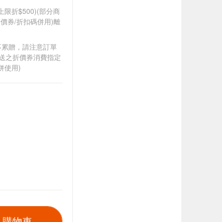
筆上限折$500)(部分商
價券/折扣碼併用)離
筆不累贈，請注意訂單
贈送之折價券消費指定
併使用)
入購物車