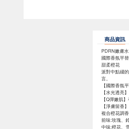
商品資訊
PDRN嫩膚
國際香氛平替
甜柔橙花
派對中點綴的
言。
【國際香氛平
【水光透亮】
【Q彈嫩肌】
【淨膚留香】
複合橙花調香
前味:玫瑰、
中味:橙花、