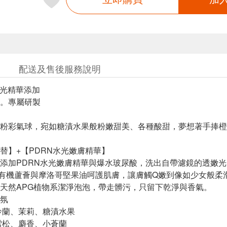
配送及售後服務說明
水光精華添加
。專屬研製
粉彩氣球，宛如糖漬水果般粉嫩甜美、各種酸甜，夢想著手捧橙花花
替】+【PDRN水光嫩膚精華】
添加PDRN水光嫩膚精華與爆水玻尿酸，洗出自帶濾鏡的透嫩光
有機蘆薈與摩洛哥堅果油呵護肌膚，讓膚觸Q嫩到像如少女般柔
天然APG植物系潔淨泡泡，帶走髒污，只留下乾淨與香氣。
氛
鈴蘭、茉莉、糖漬水果
雪松、麝香、小蒼蘭