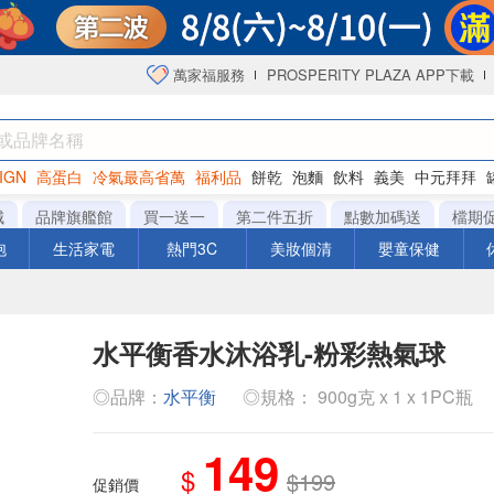
萬家福服務
PROSPERITY PLAZA APP下載
IGN
高蛋白
冷氣最高省萬
福利品
餅乾
泡麵
飲料
義美
中元拜拜
咖啡
城
品牌旗艦館
買一送一
第二件五折
點數加碼送
檔期
泡
生活家電
熱門3C
美妝個清
嬰童保健
水平衡香水沐浴乳-粉彩熱氣球
◎品牌：
水平衡
◎規格： 900g克 x 1 x 1PC瓶
149
$
$199
促銷價