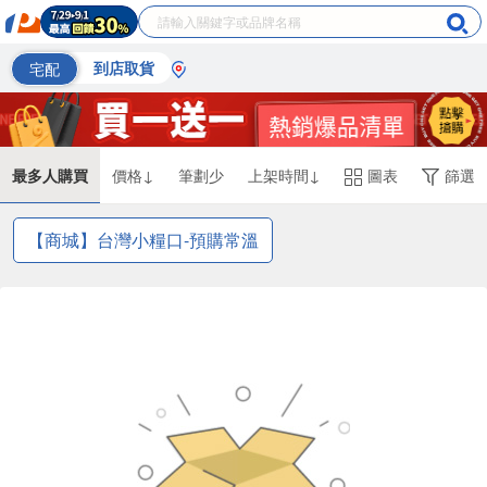
宅配
到店取貨
最多人購買
價格↓
筆劃少
上架時間↓
圖表
篩選
【商城】台灣小糧口-預購常溫