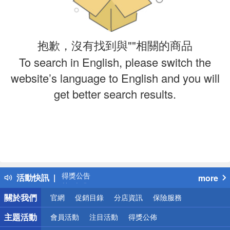
抱歉，沒有找到與""相關的商品
To search in English, please switch the
website’s language to English and you will
get better search results.
偏遠地區配送
詐騙網頁！請小心！
得獎公告
活動快訊
more
熱門話題
銀行優惠
關於我們
官網
促銷目錄
分店資訊
保險服務
偏遠地區配送
詐騙網頁！請小心！
主題活動
會員活動
注目活動
得獎公佈