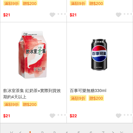
滿額9折
贈$200
滿額9折
贈$200
$21
$21
飲冰室茶集 紅奶茶※實際到貨效
百事可樂無糖330ml
期約4天以上
滿額9折
贈$200
滿額9折
贈$200
$21
$22
偏遠地區配送
1
2
3
4
5
6
7