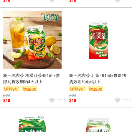
$16
$18
統一純喫茶-檸檬紅茶481ml※實
統一純喫茶-紅茶481ml※實際到
際到貨效期約4天以上
貨效期約4天以上
滿額9折
贈$200
滿額9折
贈$200
$ 20
$ 20
$18
$18