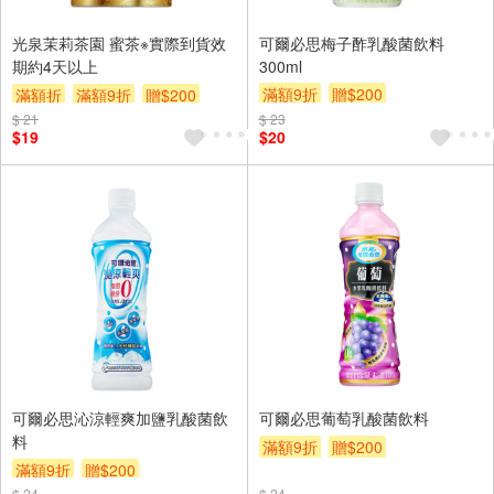
光泉茉莉茶園 蜜茶※實際到貨效
可爾必思梅子酢乳酸菌飲料
期約4天以上
300ml
滿額9折
贈$200
滿額折
滿額9折
贈$200
$ 21
$ 23
$19
$20
可爾必思沁涼輕爽加鹽乳酸菌飲
可爾必思葡萄乳酸菌飲料
料
滿額9折
贈$200
滿額9折
贈$200
$ 24
$ 24