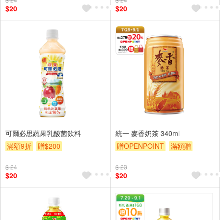
$20
$20
可爾必思蔬果乳酸菌飲料
統一 麥香奶茶 340ml
滿額9折
贈$200
贈OPENPOINT
滿額贈
滿額9折
贈$200
$ 24
$ 23
$20
$20