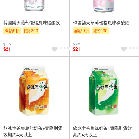
韓國樂天葡萄優格風味碳酸飲
韓國樂天草莓優格風味碳酸飲
滿額9折
贈$200
滿額9折
贈$200
$ 25
$ 25
$21
$21
飲冰室茶集烏龍奶茶※實際到貨
飲冰室茶集綠奶茶※實際到貨效
效期約4天以上
期約4天以上