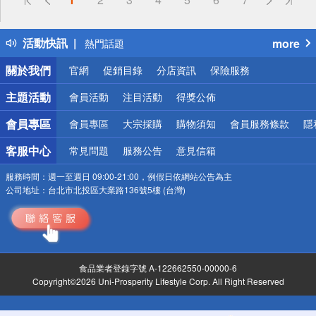
詐騙網頁！請小心！
得獎公告
活動快訊
more
熱門話題
銀行優惠
關於我們
官網
促銷目錄
分店資訊
保險服務
偏遠地區配送
詐騙網頁！請小心！
主題活動
會員活動
注目活動
得獎公佈
會員專區
會員專區
大宗採購
購物須知
會員服務條款
隱
客服中心
常見問題
服務公告
意見信箱
服務時間：
週一至週日 09:00-21:00，例假日依網站公告為主
公司地址：
台北市北投區大業路136號5樓 (台灣)
食品業者登錄字號 A-122662550-00000-6
Copyright©2026 Uni-Prosperity Lifestyle Corp. All Right Reserved