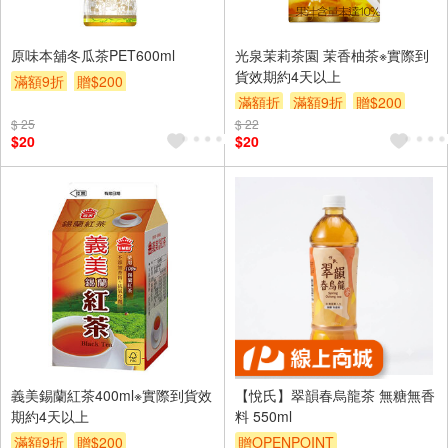
原味本舖冬瓜茶PET600ml
光泉茉莉茶園 茉香柚茶※實際到
貨效期約4天以上
滿額9折
贈$200
滿額折
滿額9折
贈$200
$ 25
$ 22
$20
$20
義美錫蘭紅茶400ml※實際到貨效
【悅氏】翠韻春烏龍茶 無糖無香
期約4天以上
料 550ml
滿額9折
贈$200
贈OPENPOINT