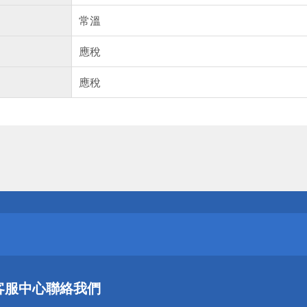
常溫
應稅
應稅
送
請小心！
送
客服中心
聯絡我們
請小心！