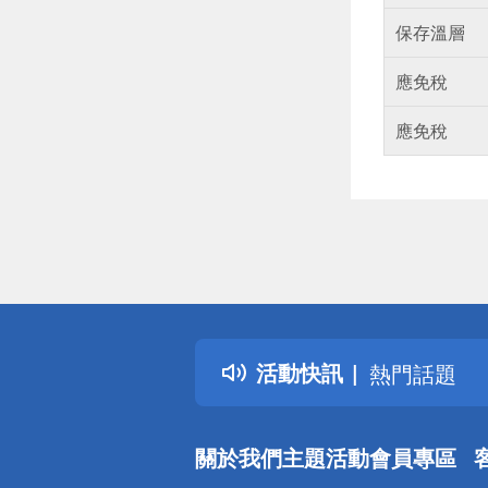
保存溫層
應免稅
應免稅
偏遠地區配
詐騙網頁！
得獎公告
活動快訊
熱門話題
銀行優惠
偏遠地區配
關於我們
主題活動
會員專區
詐騙網頁！