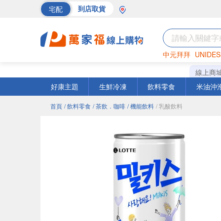
宅配
到店取貨
中元拜拜
UNIDES
巧克力
罐頭
海苔
線上商
好康主題
生鮮冷凍
飲料零食
米油沖
首頁
/ 飲料零食
/ 茶飲．咖啡
/ 機能飲料
/ 乳酸飲料