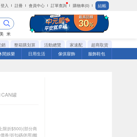
結帳
登入
註冊
會員中心
訂單查詢
購物車(0)
美
米
促銷
整箱購划算
活動總覽
家速配
超商取貨
休閒娛樂
日用生活
傢俱寢飾
服飾鞋包
 1CAN罐
筆上限折$500)(部分商
價券/折扣碼併用)離