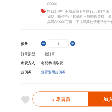
$2000
即日起-9/1 不限金額下單贈$200券(單
如使用折價券/折扣碼則不符贈送資格，
品滿$2,000可折，不得與其他優惠活動合
數量
訂單類型
一般訂單
出貨方式
宅配/到店取貨
折價券
查看適用折價券
立即購買
加