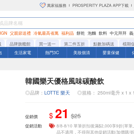
萬家福服務
PROSPERITY PLAZA APP下載
IGN
父親節送禮
冷氣最高省萬
福利品
餅乾
泡麵
飲料
中元拜拜
義
洋芋片
城
品牌旗艦館
買一送一
第二件五折
點數加碼送
檔期
泡
生活家電
熱門3C
美妝個清
嬰童保健
韓國樂天優格風味碳酸飲
◎品牌：
LOTTE 樂天
◎規格： 250ml毫升 x 1 x
21
$
$25
促銷價
促銷活動
8/8-8/10 單筆折扣後滿$2,000享9折(單
品不適用，不得與其他促銷活動/加價購/折