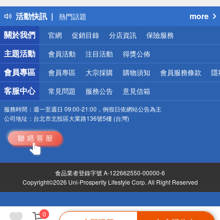
得獎公告
活動快訊
more
熱門話題
銀行優惠
關於我們
官網
促銷目錄
分店資訊
保險服務
偏遠地區配送
詐騙網頁！請小心！
主題活動
會員活動
注目活動
得獎公佈
會員專區
會員專區
大宗採購
購物須知
會員服務條款
隱
客服中心
常見問題
服務公告
意見信箱
服務時間：
週一至週日 09:00-21:00，例假日依網站公告為主
公司地址：
台北市北投區大業路136號5樓 (台灣)
食品業者登錄字號 A-122662550-00000-6
Copyright©2026 Uni-Prosperity Lifestyle Corp. All Right Reserved
0