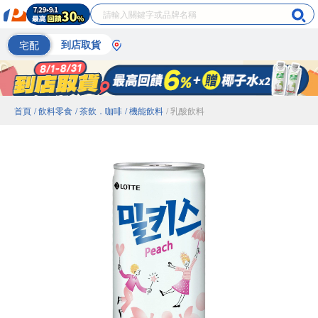
宅配
到店取貨
首頁
/ 飲料零食
/ 茶飲．咖啡
/ 機能飲料
/ 乳酸飲料