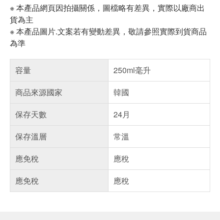
※ 本產品網頁因拍攝關係，圖檔略有差異，實際以廠商出
貨為主
※ 本產品圖片.文案若有變動差異，敬請參照實際到貨商品
為準
容量
250ml毫升
商品來源國家
韓國
保存天數
24月
保存溫層
常溫
應免稅
應稅
應免稅
應稅
偏遠地區配送
詐騙網頁！請小心！