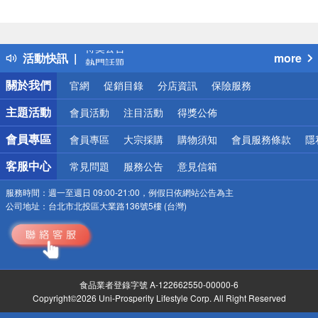
偏遠地區配送
詐騙網頁！請小心！
得獎公告
活動快訊
more
熱門話題
銀行優惠
關於我們
官網
促銷目錄
分店資訊
保險服務
偏遠地區配送
詐騙網頁！請小心！
主題活動
會員活動
注目活動
得獎公佈
會員專區
會員專區
大宗採購
購物須知
會員服務條款
隱
客服中心
常見問題
服務公告
意見信箱
服務時間：
週一至週日 09:00-21:00，例假日依網站公告為主
公司地址：
台北市北投區大業路136號5樓 (台灣)
食品業者登錄字號 A-122662550-00000-6
Copyright©2026 Uni-Prosperity Lifestyle Corp. All Right Reserved