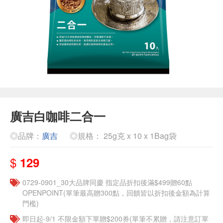
廣吉白咖啡二合一
◎品牌：
廣吉
◎規格： 25g克 x 10 x 1Bag袋
$
129
0729-0901_30大品牌同慶 指定品折扣後滿$499贈60點
OPENPOINT(單筆最高贈300點，回饋皆以折扣後金額為計算
門檻)
即日起-9/1 不限金額下單贈$200券(單筆不累贈，請注意訂單