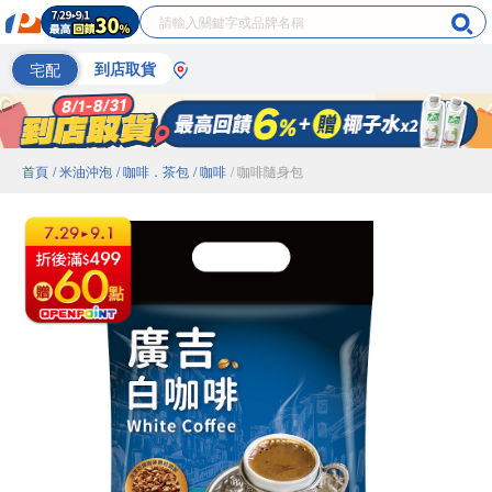
宅配
到店取貨
首頁
/ 米油沖泡
/ 咖啡．茶包
/ 咖啡
/ 咖啡隨身包