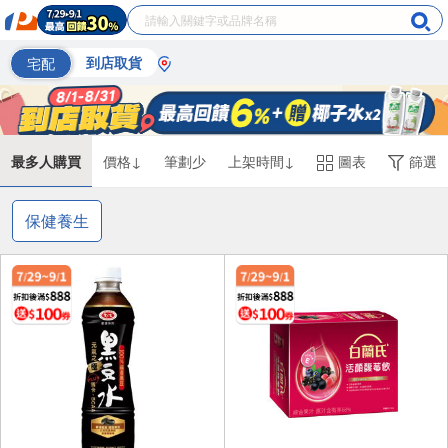
宅配
到店取貨
最多人購買
價格↓
筆劃少
上架時間↓
圖表
篩選
保健養生