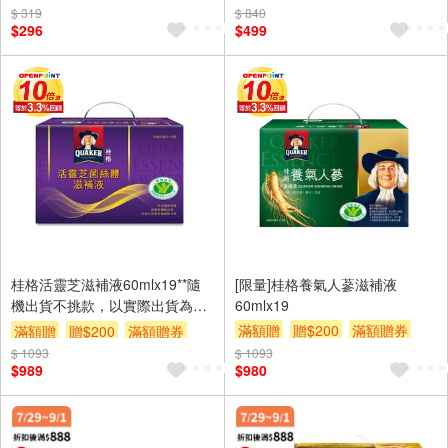
$ 319
$ 840
$296
$499
桂格活靈芝滋補液60mlx19**隨
[限量]桂格養氣人蔘滋補液
機出貨不挑款，以實際出貨為
60mlx19
準。**
滿額贈
贈$200
滿額贈券
滿額贈
贈$200
滿額贈券
$ 1093
$ 1093
$989
$980