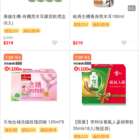
6入
康健生機-有機黑木耳膠原飲禮盒
歐典生機養身黑木耳180ml
(8入)
贈$200
滿額贈券
贈$200
滿額贈券
$ 360
$319
$210
天地合補含鐵玫瑰四物 120ml*6
【限量】李時珍養氣人蔘精華飲
35mlx18入(無提袋)
滿額贈
贈$200
滿額贈券
贈$200
滿額贈券