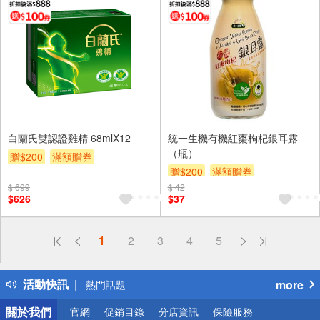
白蘭氏雙認證雞精 68mlX12
統一生機有機紅棗枸杞銀耳露
（瓶）
贈$200
滿額贈券
贈$200
滿額贈券
$ 699
$ 42
$626
$37
偏遠地區配送
1
2
3
4
5
詐騙網頁！請小心！
得獎公告
活動快訊
more
熱門話題
銀行優惠
關於我們
官網
促銷目錄
分店資訊
保險服務
偏遠地區配送