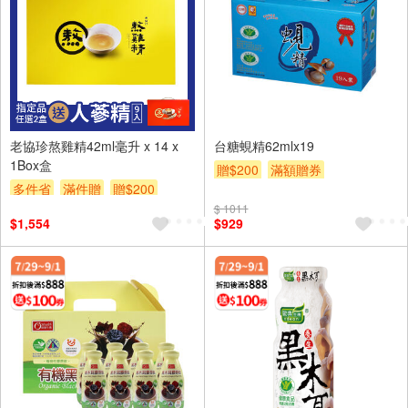
老協珍熬雞精42ml毫升 x 14 x
台糖蜆精62mlx19
1Box盒
贈$200
滿額贈券
多件省
滿件贈
贈$200
滿額贈券
$ 1011
$1,554
$929