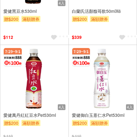
4入
愛健黑豆水530ml
白蘭氏活顏馥苺飲50mlX6
贈$200
滿額贈券
贈$200
滿額贈券
$112
$339
4入
4入
愛健萬丹紅紅豆水Pet530ml
愛健御白玉薏仁水Pet530ml
贈$200
滿額贈券
贈$200
滿額贈券
$ 110
$ 110