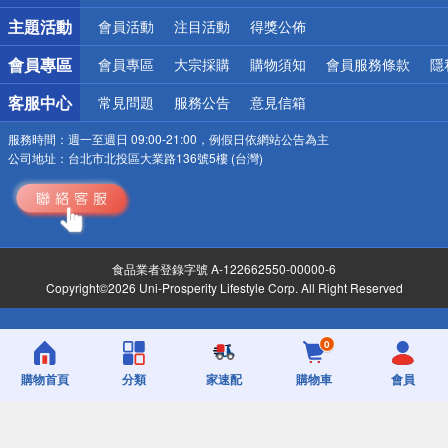
詐騙網頁！請小心！
主題活動
會員活動
注目活動
得獎公佈
會員專區
會員專區
大宗採購
購物須知
會員服務條款
隱
客服中心
常見問題
服務公告
意見信箱
服務時間：
週一至週日 09:00-21:00，例假日依網站公告為主
公司地址：
台北市北投區大業路136號5樓 (台灣)
食品業者登錄字號 A-122662550-00000-6
Copyright©2026 Uni-Prosperity Lifestyle Corp. All Right Reserved
0
購物首頁
分類
家速配
購物車
會員