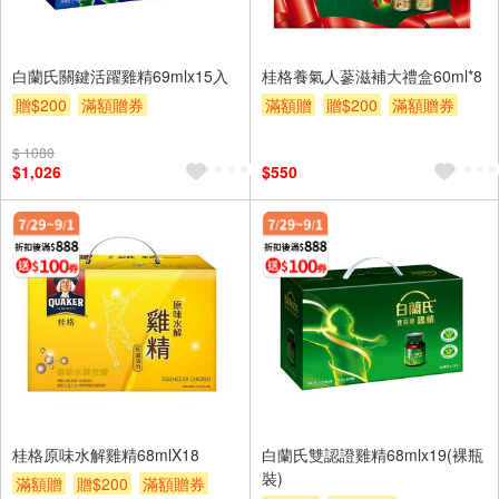
白蘭氏關鍵活躍雞精69mlx15入
桂格養氣人蔘滋補大禮盒60ml*8
贈$200
滿額贈券
滿額贈
贈$200
滿額贈券
$ 1080
$1,026
$550
桂格原味水解雞精68mlX18
白蘭氏雙認證雞精68mlx19(裸瓶
裝)
滿額贈
贈$200
滿額贈券