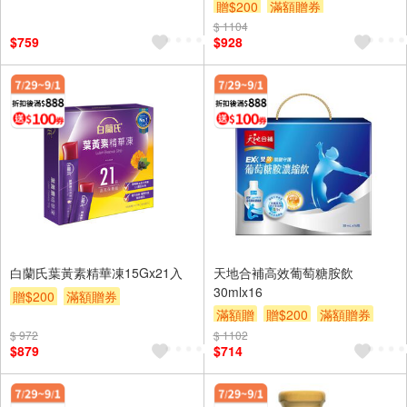
贈$200
滿額贈券
$ 1104
$759
$928
白蘭氏葉黃素精華凍15Gx21入
天地合補高效葡萄糖胺飲
30mlx16
贈$200
滿額贈券
滿額贈
贈$200
滿額贈券
$ 972
$ 1102
$879
$714