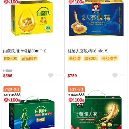
白蘭氏旭沛蜆精60ml*12
桂格人蔘蜆精68mlx15
贈$200
滿額贈券
滿額贈
贈$200
滿額贈券
$ 668
$585
$759