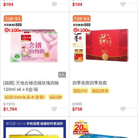
$104
$104
6入
[箱購] 天地合補含鐵玫瑰四物
四季燕窩四季燕窩
120ml x6 x 6盒/箱
贈$200
滿額贈券
箱購(699免基本運費)
滿額贈
$ 1910
贈$200
滿額贈券
$ 888
$1,764
$739