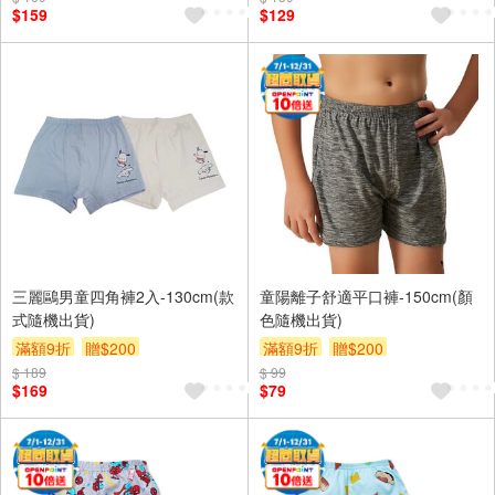
$159
$129
三麗鷗男童四角褲2入-130cm(款
童陽離子舒適平口褲-150cm(顏
式隨機出貨)
色隨機出貨)
滿額9折
贈$200
滿額9折
贈$200
$ 189
$ 99
$169
$79