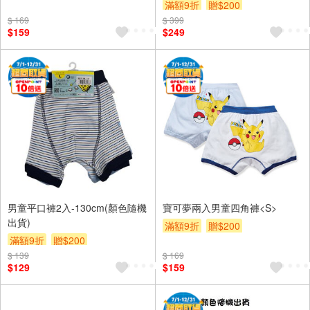
滿額9折
贈$200
$ 169
$ 399
$159
$249
男童平口褲2入-130cm(顏色隨機
寶可夢兩入男童四角褲<S>
出貨)
滿額9折
贈$200
滿額9折
贈$200
$ 139
$ 169
$129
$159