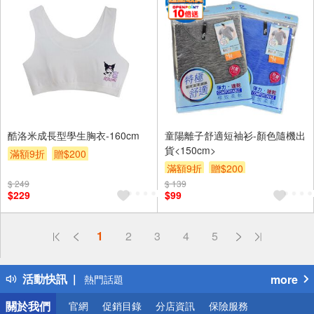
酷洛米成長型學生胸衣-160cm
童陽離子舒適短袖衫-顏色隨機出
貨<150cm>
滿額9折
贈$200
滿額9折
贈$200
$ 249
$ 139
$229
$99
偏遠地區配送
1
2
3
4
5
詐騙網頁！請小心！
得獎公告
活動快訊
more
熱門話題
銀行優惠
關於我們
官網
促銷目錄
分店資訊
保險服務
偏遠地區配送