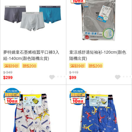
夢特嬌童石墨烯植蠶平口褲3入
童涼感舒適短袖衫-120cm(顏色
組-140cm(顏色隨機出貨)
隨機出貨)
滿額9折
贈$200
滿額9折
贈$200
$ 349
$ 119
$299
$99