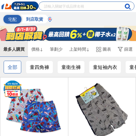
宅配
到店取貨
最多人購買
價格↓
筆劃少
上架時間↓
圖表
篩選
全部
童四角褲
童衛生褲
童短袖內衣
童