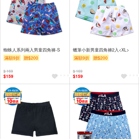
蜘蛛人系列兩入男童四角褲-S
蠟筆小新男童四角褲2入<XL>
滿額9折
贈$200
滿額9折
贈$200
$ 169
$ 169
$159
$159