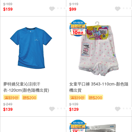
$ 169
$ 119
$159
$99
夢特嬌兒童沁涼排汗
女童平口褲 3543-110cm-顏色隨
衣-120cm(顏色隨機出貨)
機出貨
滿額9折
贈$200
滿額9折
贈$200
$ 249
$ 139
$139
$129