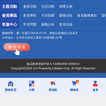
詐騙網頁！請小心！
主題活動
會員活動
注目活動
得獎公佈
會員專區
會員專區
大宗採購
購物須知
會員服務條款
隱
客服中心
常見問題
服務公告
意見信箱
服務時間：
週一至週日 09:00-21:00，例假日依網站公告為主
公司地址：
台北市北投區大業路136號5樓 (台灣)
食品業者登錄字號 A-122662550-00000-6
Copyright©2026 Uni-Prosperity Lifestyle Corp. All Right Reserved
0
購物首頁
分類
家速配
購物車
會員