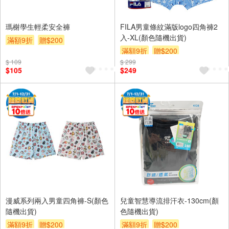
瑪榭學生輕柔安全褲
FILA男童條紋滿版logo四角褲2
入-XL(顏色隨機出貨)
滿額9折
贈$200
滿額9折
贈$200
$ 109
$ 299
$105
$249
漫威系列兩入男童四角褲-S(顏色
兒童智慧導流排汗衣-130cm(顏
隨機出貨)
色隨機出貨)
滿額9折
贈$200
滿額9折
贈$200