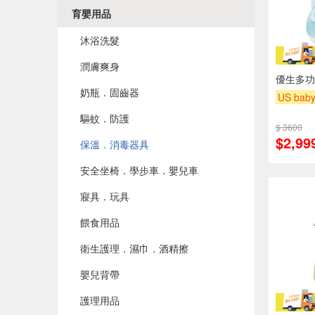
育嬰用品
沐浴洗髮
潤膚爽身
優生多功
奶瓶．固齒器
US bab
下單贈
驅蚊．防護
$ 3600
滿額贈
$2,99
保溫．消毒器具
安全坐椅．學步車．嬰兒車
寢具．玩具
餵食用品
衛生護理．濕巾．酒精擦
嬰兒背帶
護理用品