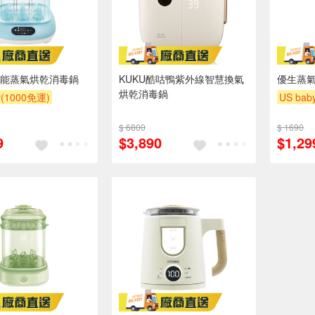
能蒸氣烘乾消毒鍋
KUKU酷咕鴨紫外線智慧換氣
優生蒸氣
烘乾消毒鍋
y(1000免運)
US bab
滿額贈
滿額贈
下單贈
$ 6800
$ 1690
滿額贈
9
$3,890
$1,29