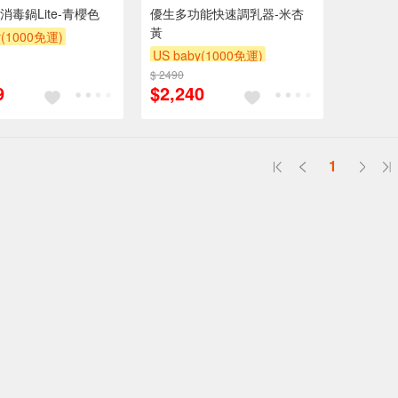
毒鍋Lite-青櫻色
優生多功能快速調乳器-米杏
黃
y(1000免運)
US baby(1000免運)
滿額贈
滿額贈
$ 2490
下單贈
滿額贈
滿額贈
9
$2,240
滿額贈
1