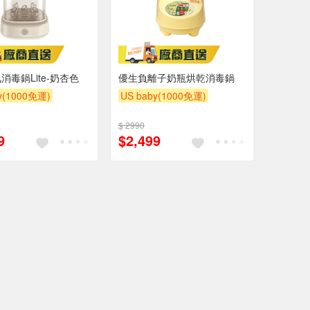
消毒鍋Lite-奶杏色
優生負離子奶瓶烘乾消毒鍋
y(1000免運)
US baby(1000免運)
滿額贈
滿額贈
下單贈
滿額贈
滿額贈
$ 2990
滿額贈
9
$2,499