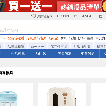
萬家福服務
PROSPERITY PLAZA APP下載
IGN
父親節送禮
冷氣最高省萬
福利品
餅乾
泡麵
飲料
義美
中元拜
衛生紙
城
品牌旗艦館
買一送一
第二件五折
點數加碼送
檔期
泡
生活家電
熱門3C
美妝個清
嬰童保健
消毒器具