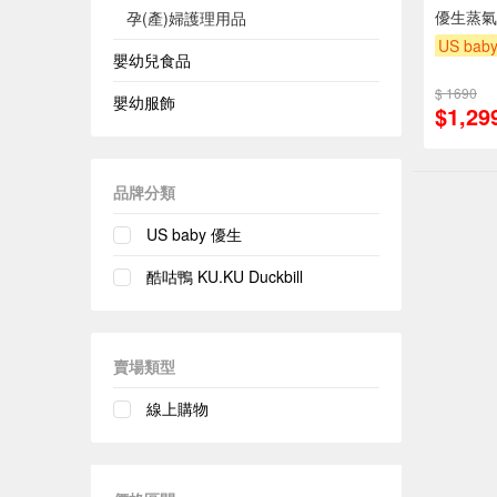
優生蒸氣消
孕(產)婦護理用品
US bab
嬰幼兒食品
下單贈
$ 1690
滿額贈
嬰幼服飾
$1,29
品牌分類
US baby 優生
酷咕鴨 KU.KU Duckbill
賣場類型
線上購物