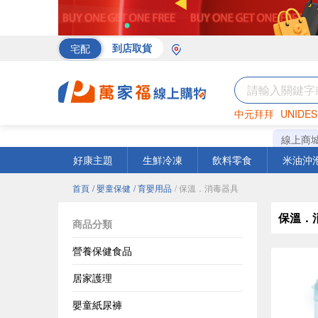
宅配
到店取貨
中元拜拜
UNIDES
罐頭
海苔
巧克力
線上商
好康主題
生鮮冷凍
飲料零食
米油沖
首頁
/ 嬰童保健
/ 育嬰用品
/ 保溫．消毒器具
保溫．
商品分類
營養保健食品
居家護理
嬰童紙尿褲