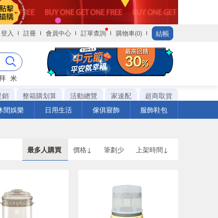
結帳
登入
註冊
會員中心
訂單查詢
購物車(0)
拜
米
促銷
整箱購划算
活動總覽
家速配
超商取貨
休閒娛樂
日用生活
傢俱寢飾
服飾鞋包
最多人購買
價格↓
筆劃少
上架時間↓