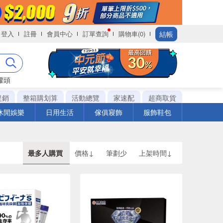
結帳
登入
註冊
會員中心
訂單查詢
購物車(0)
罐頭
促銷
整箱購划算
活動總覽
家速配
超商取貨
休閒娛樂
日用生活
傢俱寢飾
服飾鞋包
最多人購買
價格↓
筆劃少
上架時間↓