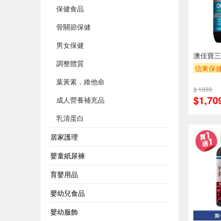
保健食品
骨關節保健
男女保健
澳佳寶三
調整體質
信東保健
葉黃素．維他命
$ 1899
$1,70
成人營養補充品
乳清蛋白
居家護理
嬰童紙尿褲
育嬰用品
嬰幼兒食品
嬰幼服飾