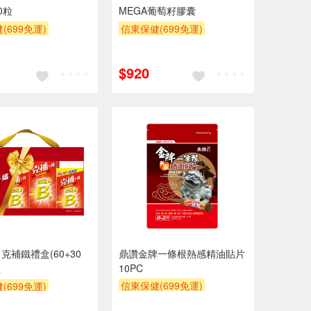
0粒
MEGA葡萄籽膠囊
(699免運)
信東保健(699免運)
買一送一
$920
克補鐵禮盒(60+30
鼎讚金牌一條根熱感精油貼片
組
10PC
信東保健(699免運)
(699免運)