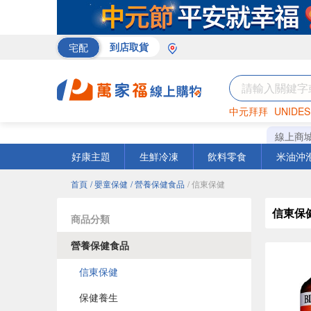
宅配
到店取貨
中元拜拜
UNIDES
米
巧克力
衛生紙
線上商
好康主題
生鮮冷凍
飲料零食
米油沖
首頁
/ 嬰童保健
/ 營養保健食品
/ 信東保健
信東保
商品分類
營養保健食品
信東保健
保健養生