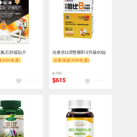
電氣石舒緩貼片
信東倍比B雙層B12升級60錠
(699免運)
信東保健(699免運)
$ 720
$615