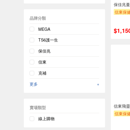
保佳兆蔓
信東保健
品牌分類
買一送
MEGA
$1,15
TS6護一生
保佳兆
信東
克補
更多
+
信東飛靈
賣場類型
信東保健
線上購物
買二送