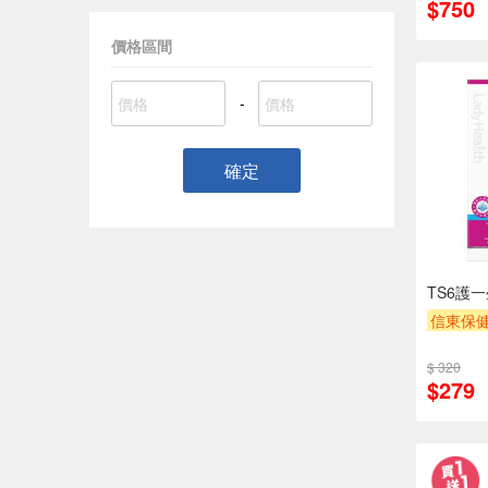
$750
價格區間
-
確定
TS6護
信東保健
$ 320
$279