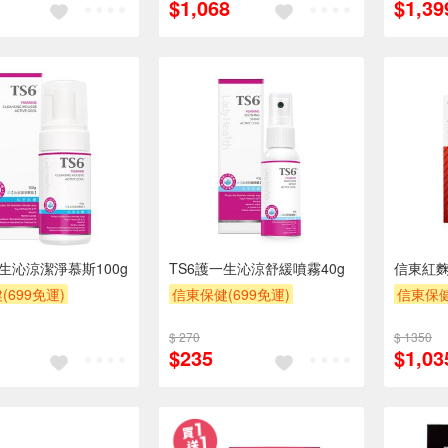
$1,068
$1,39
一生沁涼潔淨慕斯100g
TS6護一生沁涼舒緩噴霧40g
信東紅麴
(699免運)
信東保健(699免運)
信東保健
$ 270
$ 1350
$235
$1,03