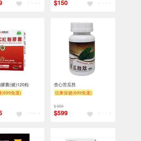
9
$150
膠囊(健)120粒
杏心苦瓜胜
(699免運)
信東保健(699免運)
$ 880
5
$599