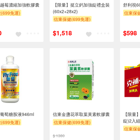
越莓濃縮加強軟膠囊
【限量】挺立鈣加強錠禮盒裝
舒利視6
(60x2+28x2)
(699免運)
信東保健
信東保健(699免運)
一
0
$1,518
$598
葡萄糖胺液946ml
信東金盞花萃取葉黃素軟膠囊
【限量】
錠)2入
(699免運)
信東保健(699免運)
信東保健
一
$ 1380