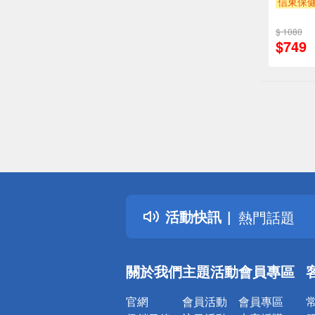
信東保健
$ 1080
$749
偏遠地區配
詐騙網頁！
得獎公告
活動快訊
熱門話題
銀行優惠
偏遠地區配
關於我們
主題活動
會員專區
詐騙網頁！
官網
會員活動
會員專區