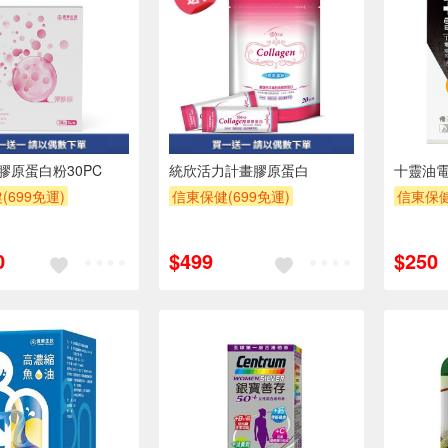
膠原蛋白粉30PC
統欣活力計畫膠原蛋白
十靈油
(699免運)
信東保健(699免運)
信東保健
一
買一送一
0
$499
$250