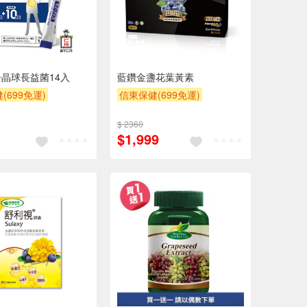
晶球長益菌14入
藍鑽金盞花葉黃素
(699免運)
信東保健(699免運)
20
$ 2360
$1,999