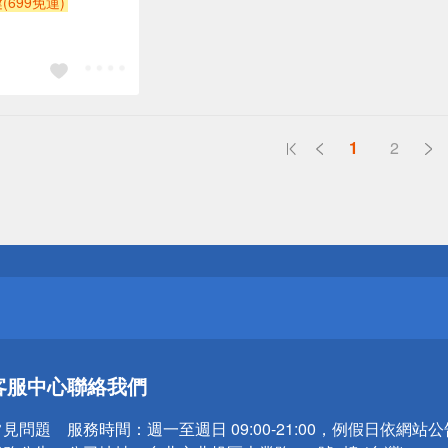
(699免運)
1
2
送
請小心！
送
客服中心
聯絡我們
請小心！
常見問題
服務時間：
週一至週日 09:00-21:00，例假日依網站