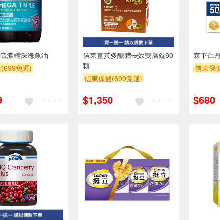
倍濃縮深海魚油
信東薑黃多醣體長效雙層錠60
森下仁丹
顆
(699免運)
信東保健
信東保健(699免運)
2件$10
買一送一
9
$1,350
$680