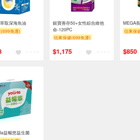
萃取深海魚油
銀寶善存50+女性綜合維他
MEGA
命-120PC
(699免運)
信東保健
信東保健(699免運)
8
$1,175
$850
rla益暢悠益生菌