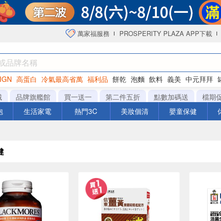
萬家福服務
PROSPERITY PLAZA APP下載
IGN
高蛋白
冷氣最高省萬
福利品
餅乾
泡麵
飲料
義美
中元拜拜
咖啡
城
品牌旗艦館
買一送一
第二件五折
點數加碼送
檔期
泡
生活家電
熱門3C
美妝個清
嬰童保健
健