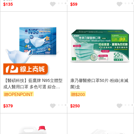
$135
$59
【醫碩科技】藍鷹牌 N95立體型
康乃馨醫療口罩50片-粉綠(未滅
成人醫用口罩 多色可選 綜合賣
菌)盒
場
贈OPENPOINT
贈$200
$379
$250