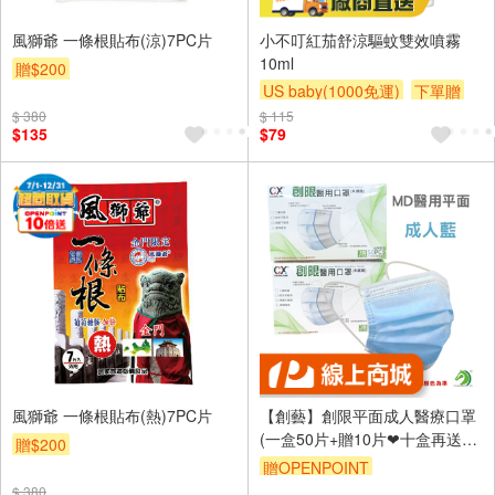
風獅爺 一條根貼布(涼)7PC片
小不叮紅茄舒涼驅蚊雙效噴霧
10ml
贈$200
US baby(1000免運)
下單贈
滿額贈
滿額贈
滿額贈
$ 380
$ 115
$135
$79
風獅爺 一條根貼布(熱)7PC片
【創藝】創限平面成人醫療口罩
(一盒50片+贈10片❤十盒再送一
贈$200
盒)
贈OPENPOINT
$ 380