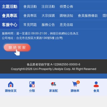
詐騙網頁！請小心！
主題活動
會員活動
注目活動
得獎公佈
會員專區
會員專區
大宗採購
購物須知
會員服務條款
隱
客服中心
常見問題
服務公告
意見信箱
服務時間：
週一至週日 09:00-21:00，例假日依網站公告為主
公司地址：
台北市北投區大業路136號5樓 (台灣)
食品業者登錄字號 A-122662550-00000-6
Copyright©2026 Uni-Prosperity Lifestyle Corp. All Right Reserved
0
購物首頁
分類
家速配
購物車
會員