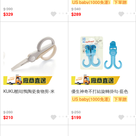
US baby(1000免運)
下單贈
滿額贈
滿額贈
滿額贈
$ 390
$ 340
滿額贈
滿額贈
滿額贈
$329
$289
KUKU酷咕鴨陶瓷食物剪-米
優生神奇不打結旋轉掛勾-藍色
US baby(1000免運)
下單贈
滿額贈
滿額贈
滿額贈
$ 280
$ 250
$210
$199