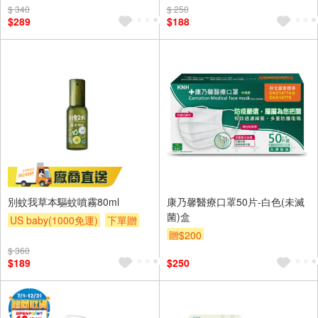
$ 340
滿額贈
滿額贈
滿額贈
$ 250
$289
$188
別蚊我草本驅蚊噴霧80ml
康乃馨醫療口罩50片-白色(未滅
菌)盒
US baby(1000免運)
下單贈
贈$200
滿額贈
滿額贈
滿額贈
$ 360
$189
$250