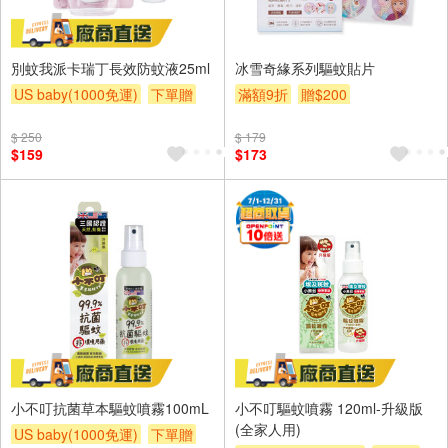
別蚊我派卡瑞丁長效防蚊液25ml
冰雪奇緣系列驅蚊貼片
US baby(1000免運)
下單贈
滿額9折
贈$200
滿額贈
滿額贈
滿額贈
$ 250
$ 179
$159
$173
小不叮抗菌草本驅蚊噴霧100mL
小不叮驅蚊噴霧 120ml-升級版
(全家人用)
US baby(1000免運)
下單贈