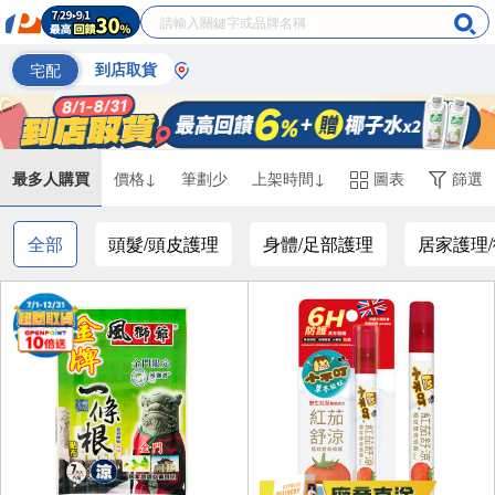
宅配
到店取貨
最多人購買
價格↓
筆劃少
上架時間↓
圖表
篩選
全部
頭髮/頭皮護理
身體/足部護理
居家護理