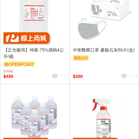
【正光藥局】坤展-75%酒精4公
中衛醫療口罩-麥飯石灰50片(盒)
升/桶
贈$200
贈OPENPOINT
$ 500
$450
$300