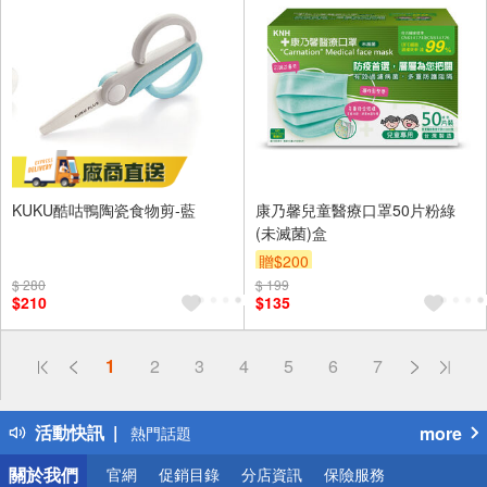
KUKU酷咕鴨陶瓷食物剪-藍
康乃馨兒童醫療口罩50片粉綠
(未滅菌)盒
贈$200
$ 280
$ 199
$210
$135
偏遠地區配送
1
2
3
4
5
6
7
詐騙網頁！請小心！
得獎公告
活動快訊
more
熱門話題
銀行優惠
關於我們
官網
促銷目錄
分店資訊
保險服務
偏遠地區配送