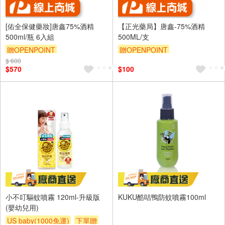
[佑全保健藥妝]唐鑫75%酒精
【正光藥局】唐鑫-75%酒精
500ml/瓶 6入組
500ML/支
贈OPENPOINT
贈OPENPOINT
$ 600
$570
$100
小不叮驅蚊噴霧 120ml-升級版
KUKU酷咕鴨防蚊噴霧100ml
(嬰幼兒用)
US baby(1000免運)
下單贈