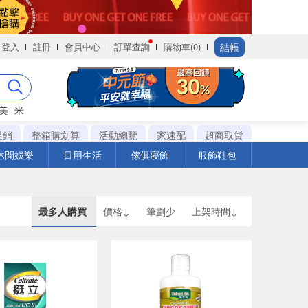
結帳
登入
註冊
會員中心
訂單查詢
購物車(0)
美
米
促銷
整箱購划算
活動總覽
家速配
超商取貨
休閒娛樂
日用生活
傢俱寢飾
服飾鞋包
最多人購買
價格↓
筆劃少
上架時間↓