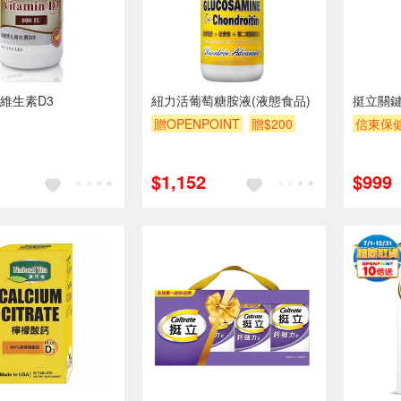
維生素D3
紐力活葡萄糖胺液(液態食品)
挺立關鍵
贈OPENPOINT
贈$200
信東保健
$1,152
$999