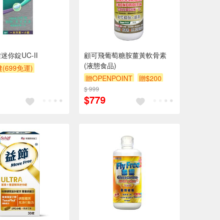
迷你錠UC-II
顧可飛葡萄糖胺薑黃軟骨素
(液態食品)
(699免運)
贈OPENPOINT
贈$200
$ 999
$779