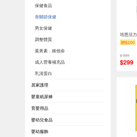
保健食品
骨關節保健
男女保健
培恩活力
調整體質
贈$200
葉黃素．維他命
$ 389
$299
成人營養補充品
乳清蛋白
居家護理
嬰童紙尿褲
育嬰用品
嬰幼兒食品
嬰幼服飾