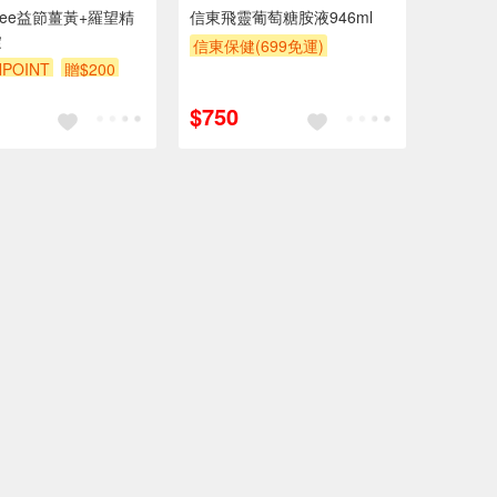
Free益節薑黃+羅望精
信東飛靈葡萄糖胺液946ml
錠
信東保健(699免運)
POINT
贈$200
買二送一
$750