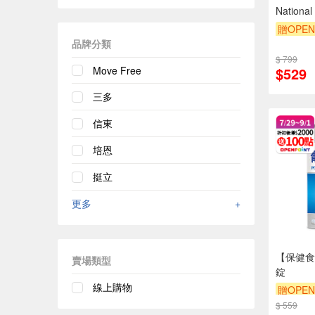
Nation
贈OPEN
品牌分類
$ 799
Move Free
$529
三多
信東
培恩
挺立
更多
+
【保健食
賣場類型
錠
線上購物
贈OPEN
$ 559
贈OPEN