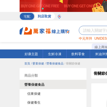
宅配
到店取貨
中元拜拜
UNIDES
海苔
巧克力
罐頭
線上商
好康主題
生鮮冷凍
飲料零食
米油沖
首頁
/ 嬰童保健
/ 營養保健食品
/ 骨關節保健
骨關節
商品分類
營養保健食品
信東保健
保健養生