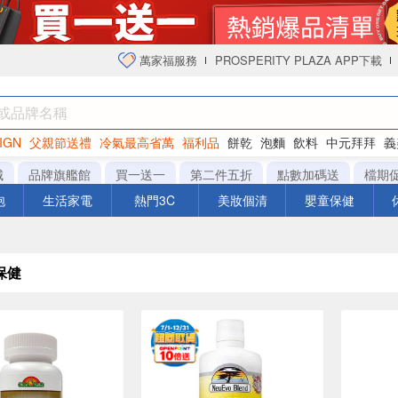
萬家福服務
PROSPERITY PLAZA APP下載
IGN
父親節送禮
冷氣最高省萬
福利品
餅乾
泡麵
飲料
中元拜拜
義
衛生紙
城
品牌旗艦館
買一送一
第二件五折
點數加碼送
檔期
泡
生活家電
熱門3C
美妝個清
嬰童保健
保健