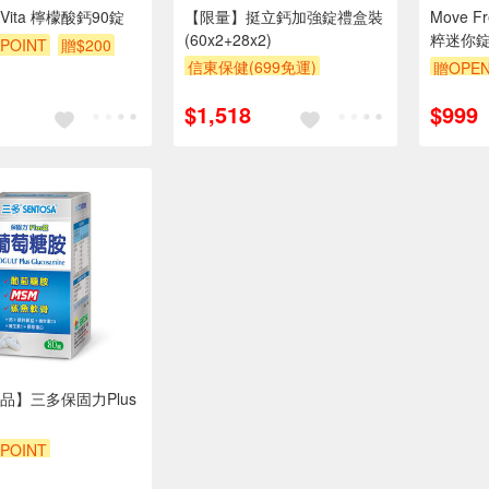
al Vita 檸檬酸鈣90錠
【限量】挺立鈣加強錠禮盒裝
Move 
(60x2+28x2)
粹迷你
POINT
贈$200
信東保健(699免運)
贈OPEN
贈OPENPOINT
$1,518
$999
品】三多保固力Plus
POINT
POINT
贈$200