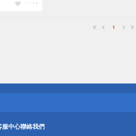
1
送
請小心！
送
客服中心
聯絡我們
請小心！