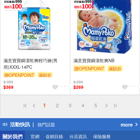
滿意寶寶瞬潔乾爽輕巧褲(男
滿意寶寶瞬潔乾爽NB
用)XXXL-14PC
贈OPENPOINT
滿額折
贈OPENPOINT
滿額折
贈$200
$ 399
贈$200
$ 299
$369
$269
偏遠地區配送
1
2
3
4
5
詐騙網頁！請小心！
得獎公告
活動快訊
more
熱門話題
銀行優惠
關於我們
官網
促銷目錄
分店資訊
保險服務
偏遠地區配送