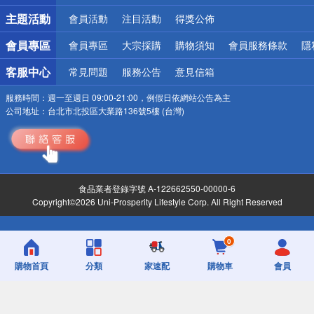
詐騙網頁！請小心！
主題活動
會員活動
注目活動
得獎公佈
會員專區
會員專區
大宗採購
購物須知
會員服務條款
隱
客服中心
常見問題
服務公告
意見信箱
服務時間：
週一至週日 09:00-21:00，例假日依網站公告為主
公司地址：
台北市北投區大業路136號5樓 (台灣)
食品業者登錄字號 A-122662550-00000-6
Copyright©2026 Uni-Prosperity Lifestyle Corp. All Right Reserved
0
購物首頁
分類
家速配
購物車
會員