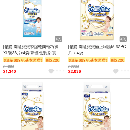
4入
4入
[箱購]滿意寶寶瞬潔乾爽輕巧褲
[箱購]滿意寶寶極上呵護M 62PC
XL號38片x4袋(新舊包裝,以實際
片 x 4袋
出貨為主)
箱購(699免基本運費)
贈$200
箱購(699免基本運費)
贈$200
$ 1556
$ 2236
$1,340
$2,036