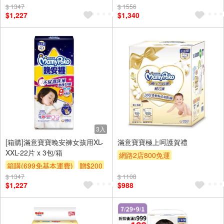
$ 1347
$ 1556
$1,227
$1,340
3入
[箱購]滿意寶寶晚安褲女孩用XL-
滿意寶寶極上呵護賀禮
XXL-22片 x 3包/箱
網路2店800免運
箱購(699免基本運費)
贈$200
贈OPENPOINT
$ 1347
$ 1108
$1,227
$988