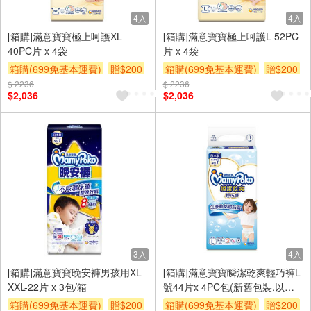
4入
4入
[箱購]滿意寶寶極上呵護XL
[箱購]滿意寶寶極上呵護L 52PC
40PC片 x 4袋
片 x 4袋
箱購(699免基本運費)
贈$200
箱購(699免基本運費)
贈$200
$ 2236
$ 2236
$2,036
$2,036
3入
4入
[箱購]滿意寶寶晚安褲男孩用XL-
[箱購]滿意寶寶瞬潔乾爽輕巧褲L
XXL-22片 x 3包/箱
號44片x 4PC包(新舊包裝,以實
際出貨為主)
箱購(699免基本運費)
贈$200
箱購(699免基本運費)
贈$200