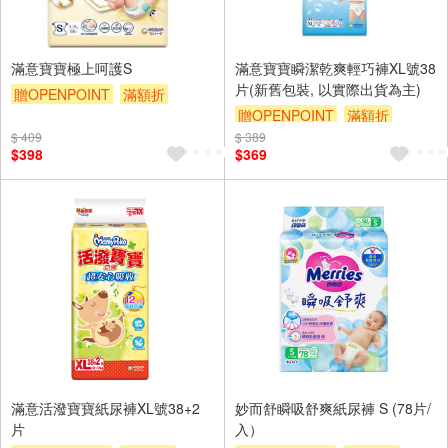
滿意寶寶極上呵護S
滿意寶寶瞬潔乾爽輕巧褲XL號38
片(新舊包裝, 以實際出貨為主)
贈OPENPOINT
滿額折
贈OPENPOINT
滿額折
贈$200
$ 409
$ 389
贈$200
$398
$369
滿意活潑寶寶紙尿褲XL號38+2
妙而舒瞬吸舒爽紙尿褲 S (78片/
片
入）