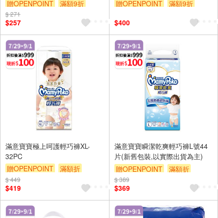
贈OPENPOINT
滿額9折
贈OPENPOINT
滿額9折
$ 271
贈$200
贈$200
$257
$400
滿意寶寶極上呵護輕巧褲XL-
滿意寶寶瞬潔乾爽輕巧褲L號44
32PC
片(新舊包裝,以實際出貨為主)
贈OPENPOINT
滿額折
贈OPENPOINT
滿額折
贈$200
$ 449
$ 389
贈$200
$419
$369