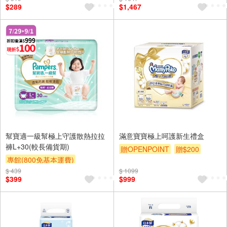
$289
$1,467
幫寶適一級幫極上守護散熱拉拉
滿意寶寶極上呵護新生禮盒
褲L+30(較長備貨期)
贈OPENPOINT
贈$200
專館(800免基本運費)
$ 439
贈OPENPOINT
滿額折
$ 1099
$399
$999