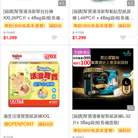
4入
4入
[箱購]幫寶適清新幫拉拉褲
[箱購]幫寶適清新幫黏貼型紙尿
XXL26PC片 x 4Bag袋(較長備貨
褲 L46PC片 x 4Bag袋(較長備貨
期)
期)
專館(800免基本運費)
滿額折
專館(800免基本運費)
滿額折
$ 1640
$ 1756
$1,299
$1,299
3入
滿意活潑寶寶紙尿褲XXL
[箱購]幫寶適奢寵幫紙尿褲L-32
片x 3Bag袋(較長備貨期)
贈OPENPOINT
滿額9折
專館(800免基本運費)
滿額折
贈$200
$ 319
$ 1647