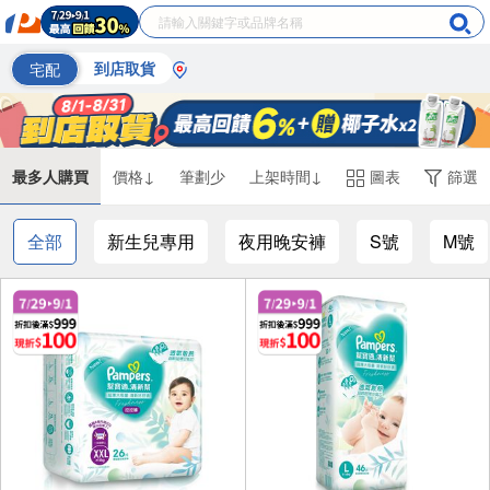
宅配
到店取貨
最多人購買
價格↓
筆劃少
上架時間↓
圖表
篩選
全部
新生兒專用
夜用晚安褲
S號
M號