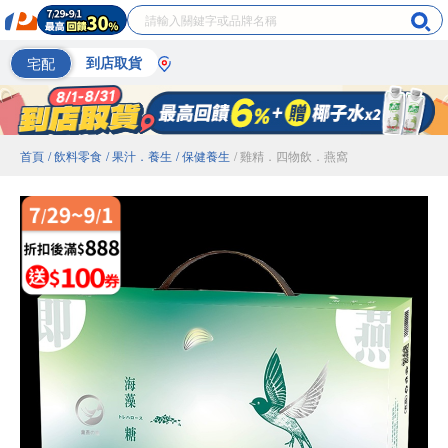
宅配
到店取貨
首頁
/ 飲料零食
/ 果汁．養生
/ 保健養生
/ 雞精．四物飲．燕窩