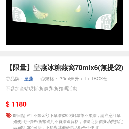
【限量】皇燕冰糖燕窩70mlx6(無提袋)
◎品牌：
皇燕
◎規格： 70ml毫升 x 1 x 1BOX盒
不參加全站現折.折價券.折扣碼活動
$
1180
即日起-9/1 不限金額下單贈$200券(單筆不累贈，請注意訂單
如使用折價券/折扣碼則不符贈送資格，贈送之折價券消費指定
品滿$2,000可折，不得與其他優惠活動合併使用)