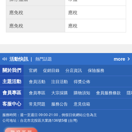
應免稅
應稅
應免稅
應稅
偏遠地區配送
詐騙網頁！請小心！
得獎公告
活動快訊
more
熱門話題
銀行優惠
關於我們
官網
促銷目錄
分店資訊
保險服務
偏遠地區配送
詐騙網頁！請小心！
主題活動
會員活動
注目活動
得獎公佈
會員專區
會員專區
大宗採購
購物須知
會員服務條款
隱
客服中心
常見問題
服務公告
意見信箱
服務時間：
週一至週日 09:00-21:00，例假日依網站公告為主
公司地址：
台北市北投區大業路136號5樓 (台灣)