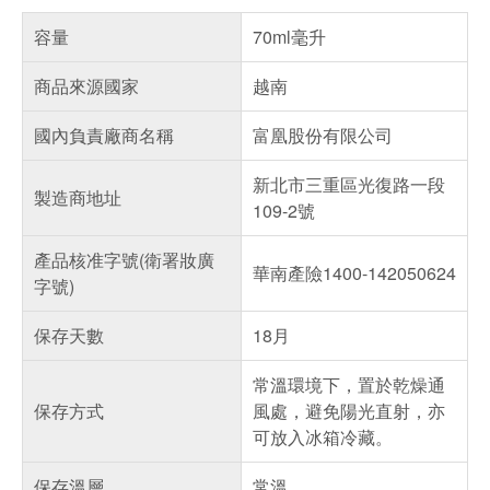
容量
70ml毫升
商品來源國家
越南
國內負責廠商名稱
富凰股份有限公司
新北市三重區光復路一段
製造商地址
109-2號
產品核准字號(衛署妝廣
華南產險1400-142050624
字號)
保存天數
18月
常溫環境下，置於乾燥通
保存方式
風處，避免陽光直射，亦
可放入冰箱冷藏。
保存溫層
常溫