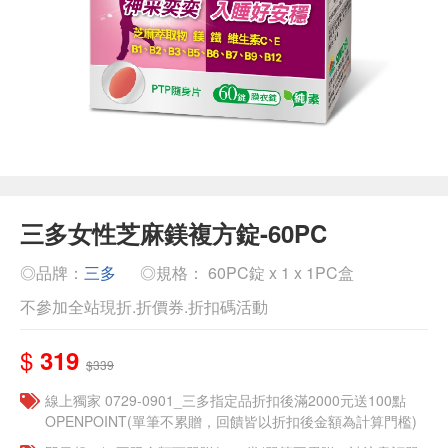
三多女性芝麻鎂複方錠-60PC
◎品牌：
三多
◎規格： 60PC錠 x 1 x 1PC盒
不參加全站現折.折價券.折扣碼活動
$
319
$339
線上獨家 0729-0901_三多指定品折扣後滿2000元送100點
OPENPOINT(單筆不累贈，回饋皆以折扣後金額為計算門檻)