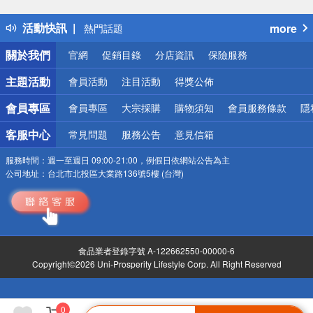
得獎公告
活動快訊
more
熱門話題
銀行優惠
關於我們
官網
促銷目錄
分店資訊
保險服務
偏遠地區配送
詐騙網頁！請小心！
主題活動
會員活動
注目活動
得獎公佈
會員專區
會員專區
大宗採購
購物須知
會員服務條款
隱
客服中心
常見問題
服務公告
意見信箱
服務時間：
週一至週日 09:00-21:00，例假日依網站公告為主
公司地址：
台北市北投區大業路136號5樓 (台灣)
食品業者登錄字號 A-122662550-00000-6
Copyright©2026 Uni-Prosperity Lifestyle Corp. All Right Reserved
0