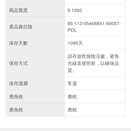
商品寬度
5.1000
85-113-05468841-00057-
產品責任險
PDL
保存天數
1095天
請存放乾燥陰涼處，避免
保存方式
光線直接照射，以確保品
質。
保存溫層
常溫
應免稅
應稅
應免稅
應稅
偏遠地區配送
詐騙網頁！請小心！