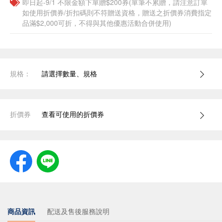
即日起-9/1 不限金額下單贈$200券(單筆不累贈，請注意訂單
如使用折價券/折扣碼則不符贈送資格，贈送之折價券消費指定
品滿$2,000可折，不得與其他優惠活動合併使用)
規格：
請選擇數量、規格
折價券
查看可使用的折價券
商品資訊
配送及售後服務說明