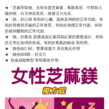
★「芝麻萃取物」含有珍貴芝麻素，養顏美容。可幫助入
睡好眠，白天神采奕奕，煥發活力光采。
★「鎂」好心情 有助於心臟、肌肉及神經的正常功能。有
助於骨骼與牙齒的正常發育。有助於身體正常代謝。有助
於維持醣類的正常代謝。
★「鐵」好氣色 是構成血紅素與肌紅素的重要成分。有助
於正常紅血球的形成。有助於氧氣的輸送 與利用。
★「維他命C &E」雙重保護力 具抗氧化作用
★「維他命B群」好活力
★ 快速崩散劑型 幫助吸收作用。