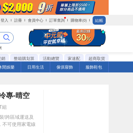
結帳
登入
註冊
會員中心
訂單查詢
購物車(0)
米
促銷
整箱購划算
活動總覽
家速配
超商取貨
休閒娛樂
日用生活
傢俱寢飾
服飾鞋包
變頻冷專-晴空
ET組
安裝!跨區域運送及
，不可使用家電線