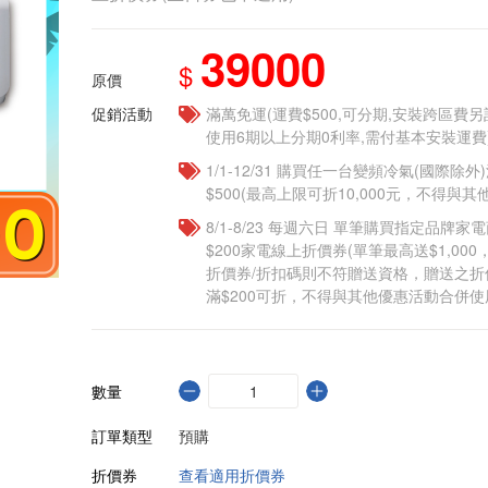
39000
$
原價
促銷活動
滿萬免運(運費$500,可分期,安裝跨區費
使用6期以上分期0利率,需付基本安裝運費
1/1-12/31 購買任一台變頻冷氣(國際除外)
$500(最高上限可折10,000元，不得與
8/1-8/23 每週六日 單筆購買指定品牌家電商
$200家電線上折價券(單筆最高送$1,00
折價券/折扣碼則不符贈送資格，贈送之
滿$200可折，不得與其他優惠活動合併使
數量
訂單類型
預購
折價券
查看適用折價券