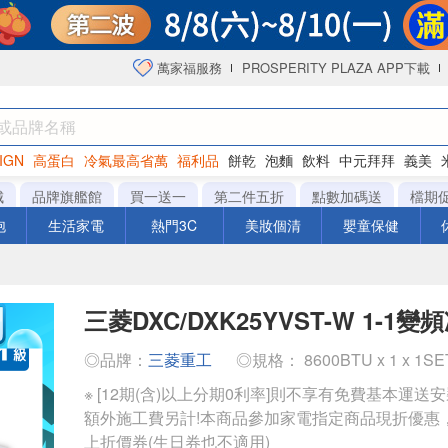
萬家福服務
PROSPERITY PLAZA APP下載
IGN
高蛋白
冷氣最高省萬
福利品
餅乾
泡麵
飲料
中元拜拜
義美
海苔
城
品牌旗艦館
買一送一
第二件五折
點數加碼送
檔期
泡
生活家電
熱門3C
美妝個清
嬰童保健
三菱DXC/DXK25YVST-W 1-1
◎品牌：
三菱重工
◎規格： 8600BTU x 1 x 1S
※ [12期(含)以上分期0利率]則不享有免費基本運送
額外施工費另計!本商品參加家電指定商品現折優惠
上折價券(生日券也不適用)