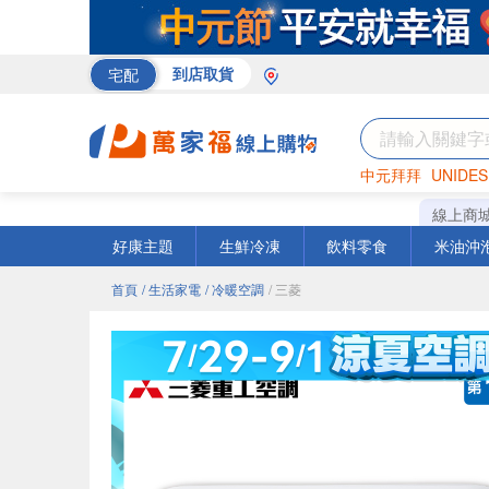
宅配
到店取貨
中元拜拜
UNIDES
巧克力
罐頭
咖啡
線上商
好康主題
生鮮冷凍
飲料零食
米油沖
首頁
/ 生活家電
/ 冷暖空調
/ 三菱