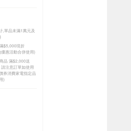
另計,單品未滿1萬元及
)
滿$5,000現折
其他優惠活動合併使用)
品 滿$2,000送
0，請注意訂單如使用
折價券消費家電指定品
用)