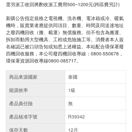
需另派工收回將酌收派工費用500~1200元(跨區費另計)
新購公告指定規格之電視機、洗衣機、電冰箱或冷、暖氣
機時，販賣業者應提供同項目、數量、時間及同送達地址
之廢四機回收（搬、載運）無償服務。但不包含為搬運、
拆卸而動用大型機具、工程或危險施工等。消費者本人簽
名確認已被口頭告知或知悉上述權益。本站配合環保署廢
四機回收服務，本公司廢四機回收專線：0800-550678，
環保署資源回收專線0800-085717。
商品來源國家
泰國
能源效率
1級
產品責任險
無
產品核准字號
R39342
保存天數
12月