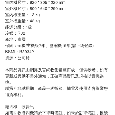
室內機尺寸：920 * 305 * 220 mm
室外機尺寸：800 * 640 * 290 mm
室內機重量：13 kg
室外機重量：43 kg
能源分級：1級
冷媒：R32
產地：泰國
保固：全機/主機板7年、壓縮機15年(需上網登錄)
BSMI：R39342
貨源：公司貨
本商品資訊由網路及官網收集彙整而成，僅供參考，如有
更新或異動不另外通知，正確商品資訊及規格以實機為
準。
鑑賞期非試用期，產品一經拆箱、插電及使用皆會影響您
退貨權利。
廢四機回收資訊：
如需回收廢四機請於下單時備註，如未於訂單備註，後續