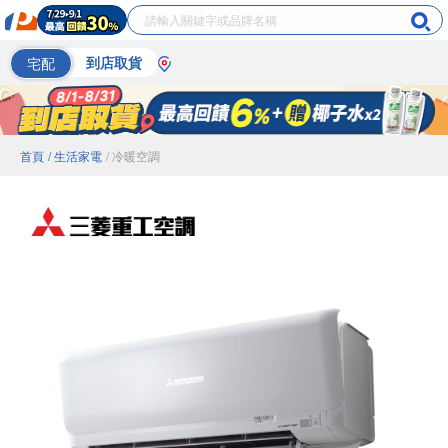
宅配
到店取貨
首頁
/ 生活家電
/ 冷暖空調