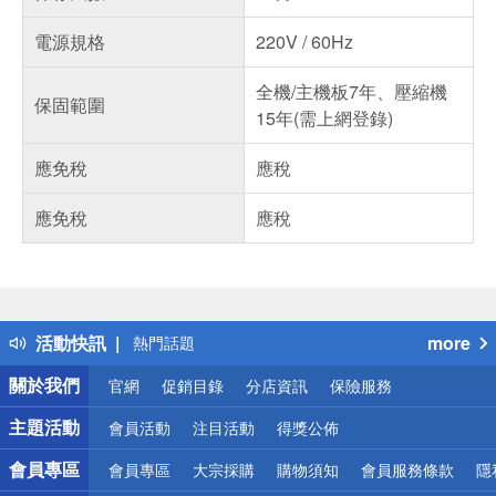
電源規格
220V / 60Hz
全機/主機板7年、壓縮機
保固範圍
15年(需上網登錄)
應免稅
應稅
應免稅
應稅
偏遠地區配送
詐騙網頁！請小心！
得獎公告
活動快訊
more
熱門話題
銀行優惠
關於我們
官網
促銷目錄
分店資訊
保險服務
偏遠地區配送
詐騙網頁！請小心！
主題活動
會員活動
注目活動
得獎公佈
會員專區
會員專區
大宗採購
購物須知
會員服務條款
隱