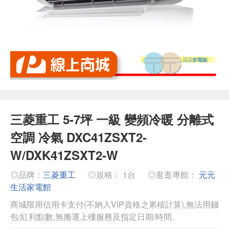
三菱重工 5-7坪 一級 變頻冷暖 分離式
空調 冷氣 DXC41ZSXT2-
W/DXK41ZSXT2-W
◎品牌：
三菱重工
◎規格： 1台
◎逛逛專館：
元元
生活家電館
商城限用信用卡支付(不納入VIP資格之累積計算),無法用錢
包/紅利點數,無搬運上樓服務及指定日期/時間.