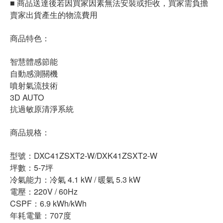
■ 商品送達後若因買家因素無法安裝或拒收，買家需負擔
賣家出貨產生的物流費用
商品特色：
智慧體感節能
自動感測關機
噴射氣流技術
3D AUTO
抗過敏原清淨系統
商品規格：
型號：DXC41ZSXT2-W/DXK41ZSXT2-W
坪數：5-7坪
冷氣能力：冷氣 4.1 kW / 暖氣 5.3 kW
電壓：220V / 60Hz
CSPF：6.9 kWh/kWh
年耗電量：707度