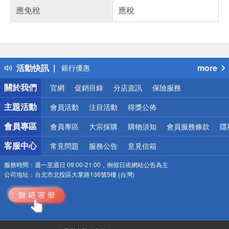
應免稅
應稅
偏遠地區配送
詐騙網頁！請小心！
得獎公告
熱門話題
銀行優惠
活動快訊
more
偏遠地區配送
關於我們
官網
促銷目錄
分店資訊
保險服務
詐騙網頁！請小心！
主題活動
會員活動
注目活動
得獎公佈
會員專區
會員專區
大宗採購
購物須知
會員服務條款
隱
客服中心
常見問題
服務公告
意見信箱
服務時間：
週一至週日 09:00-21:00，例假日依網站公告為主
公司地址：
台北市北投區大業路136號5樓 (台灣)