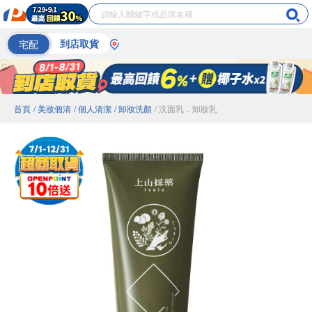
宅配
到店取貨
首頁
/ 美妝個清
/ 個人清潔
/ 卸妝洗顏
/ 洗面乳．卸妝乳