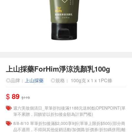
上山採藥ForHim淨涼洗顏乳100g
◎品牌：
上山採藥
◎規格： 100g克 x 1 x 1PC條
$
89
$119
週六美妝個清日_單筆折扣後滿1188元送80點OPENPOINT(單
筆不累贈，回饋皆以折扣後金額為計算門檻)
8/8-8/10 單筆折扣後滿$2,000享9折(單筆上限折$500)(部分商
品不適用，不得與其他促銷活動/加價購/折價券/折扣碼併用)離