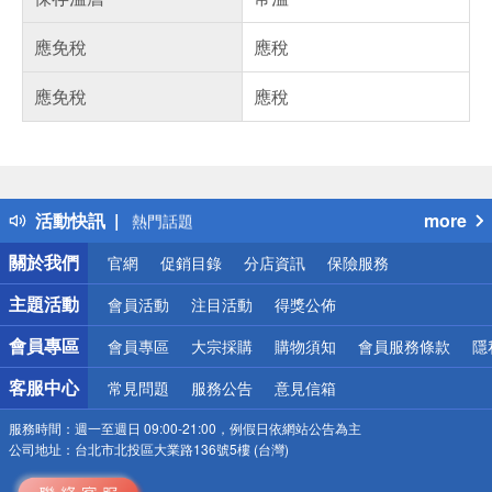
應免稅
應稅
應免稅
應稅
偏遠地區配送
詐騙網頁！請小心！
得獎公告
活動快訊
more
熱門話題
銀行優惠
關於我們
官網
促銷目錄
分店資訊
保險服務
偏遠地區配送
詐騙網頁！請小心！
主題活動
會員活動
注目活動
得獎公佈
會員專區
會員專區
大宗採購
購物須知
會員服務條款
隱
客服中心
常見問題
服務公告
意見信箱
服務時間：
週一至週日 09:00-21:00，例假日依網站公告為主
公司地址：
台北市北投區大業路136號5樓 (台灣)