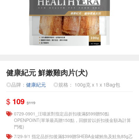
健康紀元 鮮嫩雞肉片(犬)
◎品牌：
健康紀元
◎規格： 100g克 x 1 x 1Bag包
$
109
$119
0729-0901_汪喵派對指定品折扣後滿$599贈50點
OPENPOINT(單筆最高贈150點，回饋皆以折扣後金額為計算
門檻)
7/29-9/1 指定品折扣後滿$399贈SHEBA金罐鮪魚及鮭魚85g乙