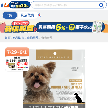
宅配
到店取貨
首頁
/ 休閒娛樂
/ 寵物用品
/ 狗狗食品