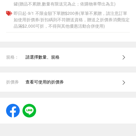
罐(贈品不累贈,數量有限送完為止；依購物車帶出為主)
即日起-9/1 不限金額下單贈$200券(單筆不累贈，請注意訂單
如使用折價券/折扣碼則不符贈送資格，贈送之折價券消費指定
品滿$2,000可折，不得與其他優惠活動合併使用)
規格：
請選擇數量、規格
折價券
查看可使用的折價券