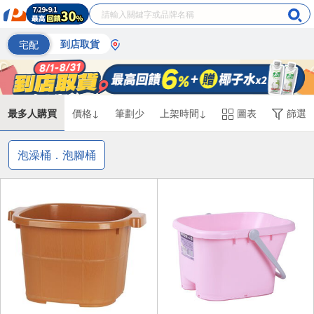
宅配
到店取貨
最多人購買
價格↓
筆劃少
上架時間↓
圖表
篩選
泡澡桶．泡腳桶