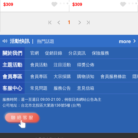
$309
$309
偏遠地區配送
1
詐騙網頁！請小心！
得獎公告
活動快訊
more
熱門話題
銀行優惠
關於我們
官網
促銷目錄
分店資訊
保險服務
偏遠地區配送
詐騙網頁！請小心！
主題活動
會員活動
注目活動
得獎公佈
會員專區
會員專區
大宗採購
購物須知
會員服務條款
隱
客服中心
常見問題
服務公告
意見信箱
服務時間：
週一至週日 09:00-21:00，例假日依網站公告為主
公司地址：
台北市北投區大業路136號5樓 (台灣)